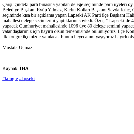
Çarşı içindeki parti binasına yapılan delege seçiminde parti üyeleri oy 
Belediye Başkanı Eyüp Yılmaz, Kadın Kolları Başkanı Sevda Kılıç, Ge
seçiminde kısa bir açıklama yapan Lapseki AK Parti ilçe Başkanı Hal
mahallesi delege seçimlerini yaptıklarını söyledi. Özer, " Lapseki’
yapacak Cumhuriyet mahallesinde 1096 üye 80 delege semimi yapacak. 
vatandaşlarımız için hayırlı olsun temennisinde bulunuyoruz. İlçe Ko
ilk kongre ilçemizde yapılacak bunun heyecanını yaşıyoruz hayırlı ols
Mustafa Uçmaz
Kaynak:
İHA
#kongre
#lapseki