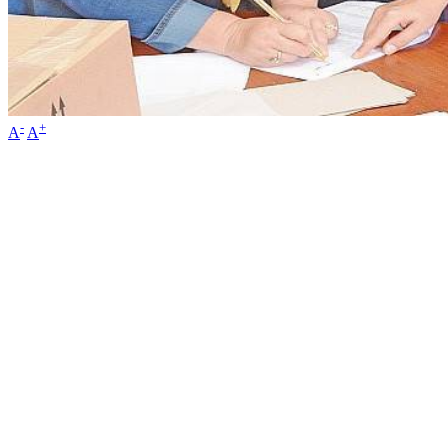
-
+
A
A