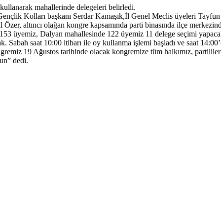
kullanarak mahallerinde delegeleri belirledi.
nçlik Kolları başkanı Serdar Kamaşık,İl Genel Meclis üyeleri Tayfun 
il Özer, altıncı olağan kongre kapsamında parti binasında ilçe merkez
de 4153 üyemiz, Dalyan mahallesinde 122 üyemiz 11 delege seçimi yapac
Sabah saat 10:00 itibarı ile oy kullanma işlemi başladı ve saat 14:00
ngremiz 19 Ağustos tarihinde olacak kongremize tüm halkımız, partililer
un” dedi.