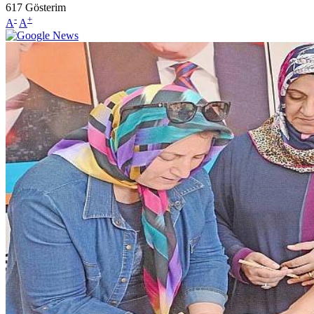
617
Gösterim
-
+
A
A