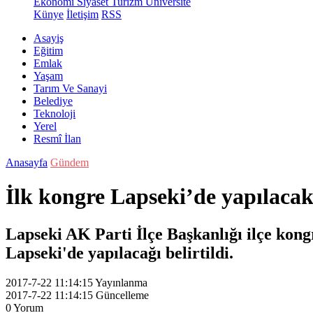
Ekonomi
Siyaset
Turizm
Üniversite
Künye
İletişim
RSS
Asayiş
Eğitim
Emlak
Yaşam
Tarım Ve Sanayi
Belediye
Teknoloji
Yerel
Resmî İlan
Anasayfa
Gündem
İlk kongre Lapseki’de yapılacak
Lapseki AK Parti İlçe Başkanlığı ilçe kongr
Lapseki'de yapılacağı belirtildi.
2017-7-22 11:14:15
Yayınlanma
2017-7-22 11:14:15
Güncelleme
0
Yorum