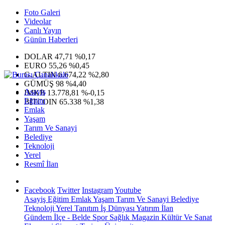
Foto Galeri
Videolar
Canlı Yayın
Günün Haberleri
DOLAR
47,71
%0,17
EURO
55,26
%0,45
G.ALTIN
6.674,22
%2,80
GÜMÜŞ
98
%4,40
Asayiş
IMKB
13.778,81
%-0,15
Eğitim
BITCOIN
65.338
%1,38
Emlak
Yaşam
Tarım Ve Sanayi
Belediye
Teknoloji
Yerel
Resmî İlan
Facebook
Twitter
Instagram
Youtube
Asayiş
Eğitim
Emlak
Yaşam
Tarım Ve Sanayi
Belediye
Teknoloji
Yerel
Tanıtım
İş Dünyası
Yatırım
İlan
Gündem
İlçe - Belde
Spor
Sağlık
Magazin
Kültür Ve Sanat