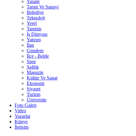
Yaşam
Tarım Ve Sanayi
Belediye
Teknoloji
Yerel
Tanıtım
İş Dünyası
Yatırım
İlan
Gündem
İlçe - Belde
Spor
Sağlık
Magazin
Kültür Ve Sanat
Ekonomi
Siyaset
Turizm
Üniversite
Foto Galeri
Video
Yazarlar
Künye
İletişim