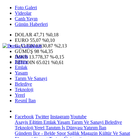
Foto Galeri
Videolar
Canlı Yayın
Günün Haberleri
DOLAR
47,71
%0,18
EURO
55,07
%0,10
G.ALTIN
6.630,87
%2,13
GÜMÜŞ
98
%4,35
Asayiş
IMKB
13.778,37
%-0,15
Eğitim
BITCOIN
65.021
%0,61
Emlak
Yaşam
Tarım Ve Sanayi
Belediye
Teknoloji
Yerel
Resmî İlan
Facebook
Twitter
Instagram
Youtube
Asayiş
Eğitim
Emlak
Yaşam
Tarım Ve Sanayi
Belediye
Teknoloji
Yerel
Tanıtım
İş Dünyası
Yatırım
İlan
Gündem
İlçe - Belde
Spor
Sağlık
Magazin
Kültür Ve Sanat