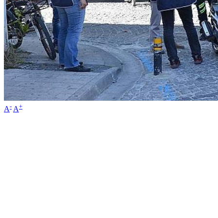
-
+
A
A