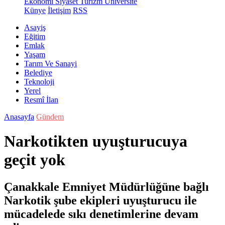
Ekonomi
Siyaset
Turizm
Üniversite
Künye
İletişim
RSS
Asayiş
Eğitim
Emlak
Yaşam
Tarım Ve Sanayi
Belediye
Teknoloji
Yerel
Resmî İlan
Anasayfa
Gündem
Narkotikten uyuşturucuya
geçit yok
Çanakkale Emniyet Müdürlüğüne bağlı
Narkotik şube ekipleri uyuşturucu ile
mücadelede sıkı denetimlerine devam