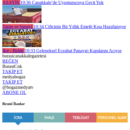
ASAYİŞ
10:36
Çanakkale’de Uyuşturucuya Geçit Yok
Tarım ve Sanayi
10:34
Çiftçinin Bir Yıllık Emeği Kışa Hazırlanıyor
İlçe - Belde
10:33
Geleneksel Eceabat Panayırı Kapılarını Açıyor
burasicanakkalegazetesi
BEĞEN
BurasiCnk
TAKİP ET
medyabogaz
TAKİP ET
@bogazmedyatv
ABONE OL
Resmî İlanlar