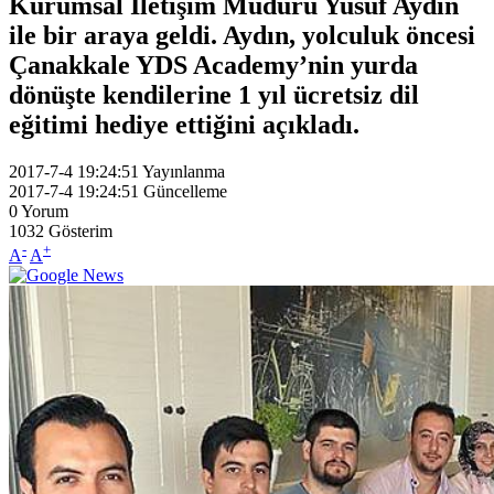
Kurumsal İletişim Müdürü Yusuf Aydın
ile bir araya geldi. Aydın, yolculuk öncesi
Çanakkale YDS Academy’nin yurda
dönüşte kendilerine 1 yıl ücretsiz dil
eğitimi hediye ettiğini açıkladı.
2017-7-4 19:24:51
Yayınlanma
2017-7-4 19:24:51
Güncelleme
0
Yorum
1032
Gösterim
-
+
A
A