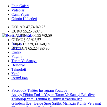
Foto Galeri
Videolar
Canlı Yayın
Günün Haberleri
DOLAR
47,74
%0,25
EURO
55,25
%0,43
G.ALTIN
6.660,55
%2,59
GÜMÜŞ
98
%3,57
Asayiş
IMKB
13.779,39
%-0,14
Eğitim
BITCOIN
65.224
%0,30
Emlak
Yaşam
Tarım Ve Sanayi
Belediye
Teknoloji
Yerel
Resmî İlan
Facebook
Twitter
Instagram
Youtube
Asayiş
Eğitim
Emlak
Yaşam
Tarım Ve Sanayi
Belediye
Teknoloji
Yerel
Tanıtım
İş Dünyası
Yatırım
İlan
Gündem
İlçe - Belde
Spor
Sağlık
Magazin
Kültür Ve Sanat