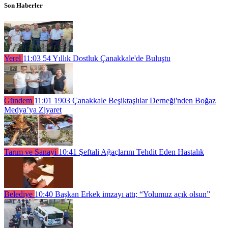
Son Haberler
Yerel
11:03
54 Yıllık Dostluk Çanakkale'de Buluştu
Gündem
11:01
1903 Çanakkale Beşiktaşlılar Derneği'nden Boğaz
Medya’ya Ziyaret
Tarım ve Sanayi
10:41
Şeftali Ağaçlarını Tehdit Eden Hastalık
Belediye
10:40
Başkan Erkek imzayı attı; “Yolumuz açık olsun”