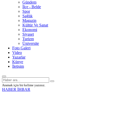
Gündem
İlçe - Belde
Spor
Sağlık
Magazin
Kültür Ve Sanat
Ekonomi
Siyaset
Turizm
Üniversite
Foto Galeri
Video
Yazarlar
Künye
İletişim
Aramak için bir kelime yazınız.
HABER İHBAR