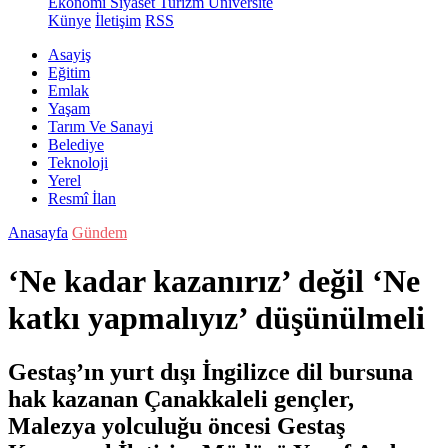
Ekonomi
Siyaset
Turizm
Üniversite
Künye
İletişim
RSS
Asayiş
Eğitim
Emlak
Yaşam
Tarım Ve Sanayi
Belediye
Teknoloji
Yerel
Resmî İlan
Anasayfa
Gündem
‘Ne kadar kazanırız’ değil ‘Ne
katkı yapmalıyız’ düşünülmeli
Gestaş’ın yurt dışı İngilizce dil bursuna
hak kazanan Çanakkaleli gençler,
Malezya yolculuğu öncesi Gestaş