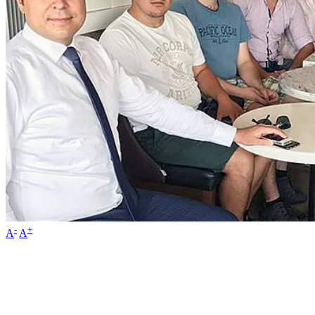
-
+
A
A