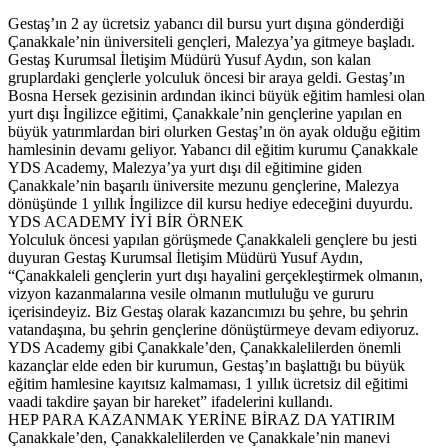
Gestaş’ın 2 ay ücretsiz yabancı dil bursu yurt dışına gönderdiği
Çanakkale’nin üniversiteli gençleri, Malezya’ya gitmeye başladı.
Gestaş Kurumsal İletişim Müdürü Yusuf Aydın, son kalan
gruplardaki gençlerle yolculuk öncesi bir araya geldi. Gestaş’ın
Bosna Hersek gezisinin ardından ikinci büyük eğitim hamlesi olan
yurt dışı İngilizce eğitimi, Çanakkale’nin gençlerine yapılan en
büyük yatırımlardan biri olurken Gestaş’ın ön ayak olduğu eğitim
hamlesinin devamı geliyor. Yabancı dil eğitim kurumu Çanakkale
YDS Academy, Malezya’ya yurt dışı dil eğitimine giden
Çanakkale’nin başarılı üniversite mezunu gençlerine, Malezya
dönüşünde 1 yıllık İngilizce dil kursu hediye edeceğini duyurdu.
YDS ACADEMY İYİ BİR ÖRNEK
Yolculuk öncesi yapılan görüşmede Çanakkaleli gençlere bu jesti
duyuran Gestaş Kurumsal İletişim Müdürü Yusuf Aydın,
“Çanakkaleli gençlerin yurt dışı hayalini gerçekleştirmek olmanın,
vizyon kazanmalarına vesile olmanın mutluluğu ve gururu
içerisindeyiz. Biz Gestaş olarak kazancımızı bu şehre, bu şehrin
vatandaşına, bu şehrin gençlerine dönüştürmeye devam ediyoruz.
YDS Academy gibi Çanakkale’den, Çanakkalelilerden önemli
kazançlar elde eden bir kurumun, Gestaş’ın başlattığı bu büyük
eğitim hamlesine kayıtsız kalmaması, 1 yıllık ücretsiz dil eğitimi
vaadi takdire şayan bir hareket” ifadelerini kullandı.
HEP PARA KAZANMAK YERİNE BİRAZ DA YATIRIM
Çanakkale’den, Çanakkalelilerden ve Çanakkale’nin manevi