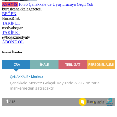
ASAYİŞ
10:36
Çanakkale’de Uyuşturucuya Geçit Yok
burasicanakkalegazetesi
BEĞEN
BurasiCnk
TAKİP ET
medyabogaz
TAKİP ET
@bogazmedyatv
ABONE OL
Resmî İlanlar