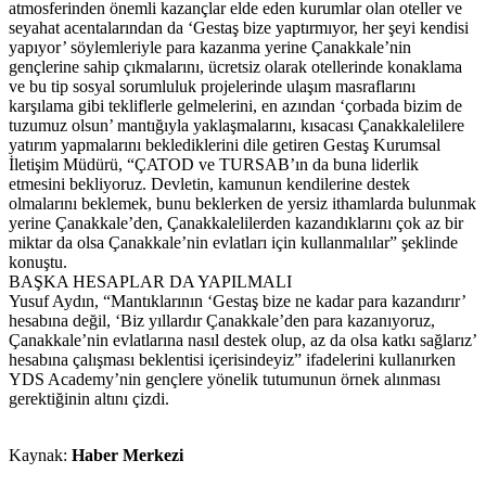
atmosferinden önemli kazançlar elde eden kurumlar olan oteller ve
seyahat acentalarından da ‘Gestaş bize yaptırmıyor, her şeyi kendisi
yapıyor’ söylemleriyle para kazanma yerine Çanakkale’nin
gençlerine sahip çıkmalarını, ücretsiz olarak otellerinde konaklama
ve bu tip sosyal sorumluluk projelerinde ulaşım masraflarını
karşılama gibi tekliflerle gelmelerini, en azından ‘çorbada bizim de
tuzumuz olsun’ mantığıyla yaklaşmalarını, kısacası Çanakkalelilere
yatırım yapmalarını beklediklerini dile getiren Gestaş Kurumsal
İletişim Müdürü, “ÇATOD ve TURSAB’ın da buna liderlik
etmesini bekliyoruz. Devletin, kamunun kendilerine destek
olmalarını beklemek, bunu beklerken de yersiz ithamlarda bulunmak
yerine Çanakkale’den, Çanakkalelilerden kazandıklarını çok az bir
miktar da olsa Çanakkale’nin evlatları için kullanmalılar” şeklinde
konuştu.
BAŞKA HESAPLAR DA YAPILMALI
Yusuf Aydın, “Mantıklarının ‘Gestaş bize ne kadar para kazandırır’
hesabına değil, ‘Biz yıllardır Çanakkale’den para kazanıyoruz,
Çanakkale’nin evlatlarına nasıl destek olup, az da olsa katkı sağlarız’
hesabına çalışması beklentisi içerisindeyiz” ifadelerini kullanırken
YDS Academy’nin gençlere yönelik tutumunun örnek alınması
gerektiğinin altını çizdi.
Kaynak:
Haber Merkezi