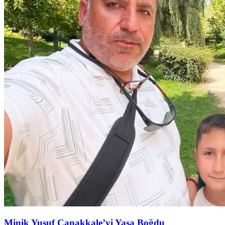
Minik Yusuf Çanakkale’yi Yasa Boğdu