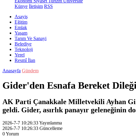
Ekonomi
Siyaset
Turizm
Üniversite
Künye
İletişim
RSS
Asayiş
Eğitim
Emlak
Yaşam
Tarım Ve Sanayi
Belediye
Teknoloji
Yerel
Resmî İlan
Anasayfa
Gündem
Gider'den Esnafa Bereket Dileğ
AK Parti Çanakkale Milletvekili Ayhan Gide
geldi. Gider, asırlık panayır geleneğinin do
2026-7-7 10:26:33
Yayınlanma
2026-7-7 10:26:33
Güncelleme
0
Yorum