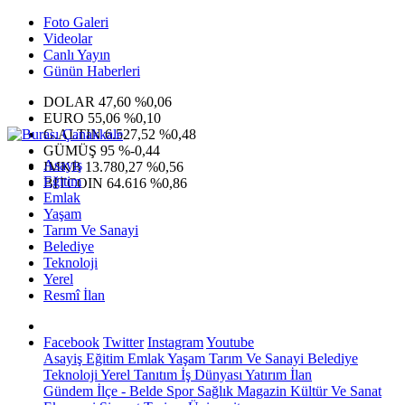
Foto Galeri
Videolar
Canlı Yayın
Günün Haberleri
DOLAR
47,60
%0,06
EURO
55,06
%0,10
G.ALTIN
6.527,52
%0,48
GÜMÜŞ
95
%-0,44
Asayiş
IMKB
13.780,27
%0,56
Eğitim
BITCOIN
64.616
%0,86
Emlak
Yaşam
Tarım Ve Sanayi
Belediye
Teknoloji
Yerel
Resmî İlan
Facebook
Twitter
Instagram
Youtube
Asayiş
Eğitim
Emlak
Yaşam
Tarım Ve Sanayi
Belediye
Teknoloji
Yerel
Tanıtım
İş Dünyası
Yatırım
İlan
Gündem
İlçe - Belde
Spor
Sağlık
Magazin
Kültür Ve Sanat