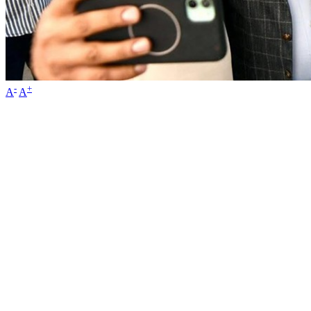
-
+
A
A