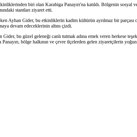
nliklerinden biri olan Karabiga Panayırı'na katıldı. Bölgenin sosyal v
ndaki stantları ziyaret etti.
ken Ayhan Gider, bu etkinliklerin kadim kültürün ayrılmaz bir parçası old
tmaya devam edeceklerinin altını çizdi.
yen Gider, bu güzel geleneği canlı tutmak adına emek veren herkese teşek
a Panayırı, bölge halkının ve çevre ilçelerden gelen ziyaretçilerin yoğun 