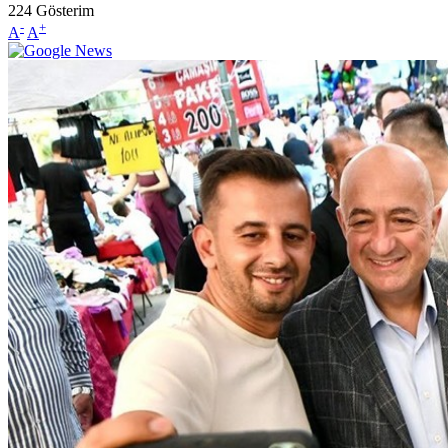
224
Gösterim
-
+
A
A