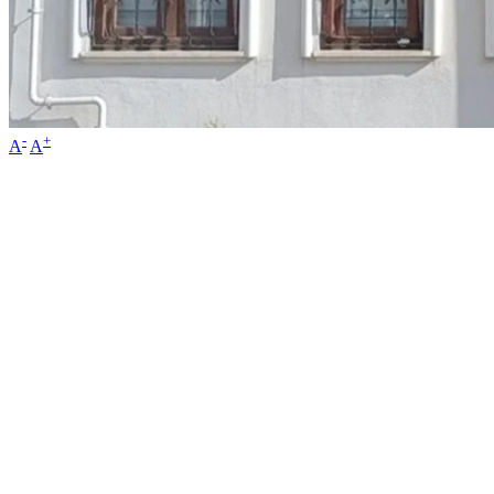
-
+
A
A