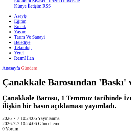
Ekonomi
Siyaset
Turizm
Üniversite
Künye
İletişim
RSS
Asayiş
Eğitim
Emlak
Yaşam
Tarım Ve Sanayi
Belediye
Teknoloji
Yerel
Resmî İlan
Anasayfa
Gündem
Çanakkale Barosundan 'Baskı' v
Çanakkale Barosu, 1 Temmuz tarihinde İzmi
ilişkin bir basın açıklaması yayımladı.
2026-7-7 10:24:06
Yayınlanma
2026-7-7 10:24:06
Güncelleme
0
Yorum