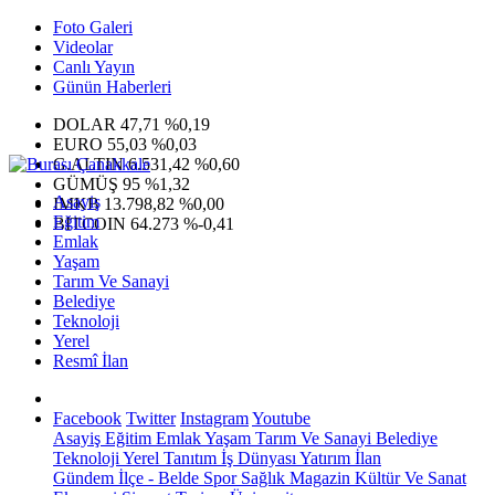
Foto Galeri
Videolar
Canlı Yayın
Günün Haberleri
DOLAR
47,71
%0,19
EURO
55,03
%0,03
G.ALTIN
6.531,42
%0,60
GÜMÜŞ
95
%1,32
Asayiş
IMKB
13.798,82
%0,00
Eğitim
BITCOIN
64.273
%-0,41
Emlak
Yaşam
Tarım Ve Sanayi
Belediye
Teknoloji
Yerel
Resmî İlan
Facebook
Twitter
Instagram
Youtube
Asayiş
Eğitim
Emlak
Yaşam
Tarım Ve Sanayi
Belediye
Teknoloji
Yerel
Tanıtım
İş Dünyası
Yatırım
İlan
Gündem
İlçe - Belde
Spor
Sağlık
Magazin
Kültür Ve Sanat