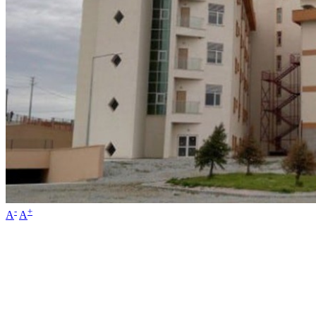
-
+
A
A