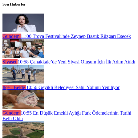
Son Haberler
Gündem
11:00
Troya Festivali'nde Zeynep Bastık Rüzgarı Esecek
Siyaset
10:58
Çanakkale’de Yeni Siyasi Oluşum İçin İlk Adım Atıldı
İlçe - Belde
10:56
Geyikli Belediyesi Sahil Yolunu Yeniliyor
Gündem
10:55
En Düşük Emekli Aylığı Fark Ödemelerinin Tarihi
Belli Oldu