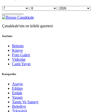
Çanakkale'nin en köklü gazetesi
Sayfalar
İletişim
Künye
Foto Galeri
Videolar
Canlı Yayın
Kategoriler
Asayiş
Eğitim
Emlak
Yaşam
Tarım Ve Sanayi
Belediye
Teknoloji