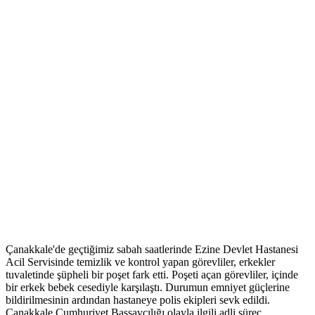
Çanakkale'de geçtiğimiz sabah saatlerinde Ezine Devlet Hastanesi
Acil Servisinde temizlik ve kontrol yapan görevliler, erkekler
tuvaletinde şüpheli bir poşet fark etti. Poşeti açan görevliler, içinde
bir erkek bebek cesediyle karşılaştı. Durumun emniyet güçlerine
bildirilmesinin ardından hastaneye polis ekipleri sevk edildi.
Çanakkale Cumhuriyet Başsavcılığı olayla ilgili adli süreç