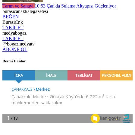
Tarım ve Sanayi
10:53
Çan'da Sulama Altyapısı Güçleniyor
burasicanakkalegazetesi
BEĞEN
BurasiCnk
TAKİP ET
medyabogaz
TAKİP ET
@bogazmedyatv
ABONE OL
Resmî İlanlar