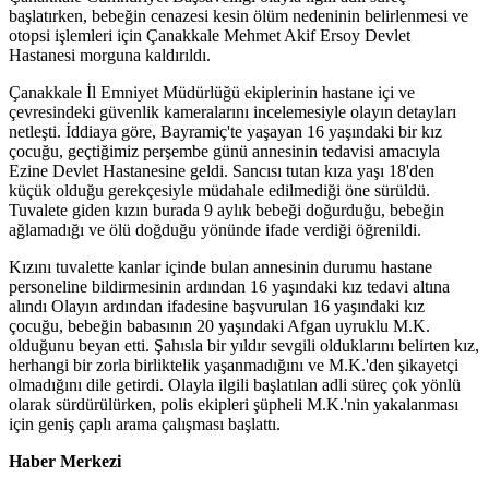
başlatırken, bebeğin cenazesi kesin ölüm nedeninin belirlenmesi ve
otopsi işlemleri için Çanakkale Mehmet Akif Ersoy Devlet
Hastanesi morguna kaldırıldı.
Çanakkale İl Emniyet Müdürlüğü ekiplerinin hastane içi ve
çevresindeki güvenlik kameralarını incelemesiyle olayın detayları
netleşti. İddiaya göre, Bayramiç'te yaşayan 16 yaşındaki bir kız
çocuğu, geçtiğimiz perşembe günü annesinin tedavisi amacıyla
Ezine Devlet Hastanesine geldi. Sancısı tutan kıza yaşı 18'den
küçük olduğu gerekçesiyle müdahale edilmediği öne sürüldü.
Tuvalete giden kızın burada 9 aylık bebeği doğurduğu, bebeğin
ağlamadığı ve ölü doğduğu yönünde ifade verdiği öğrenildi.
Kızını tuvalette kanlar içinde bulan annesinin durumu hastane
personeline bildirmesinin ardından 16 yaşındaki kız tedavi altına
alındı Olayın ardından ifadesine başvurulan 16 yaşındaki kız
çocuğu, bebeğin babasının 20 yaşındaki Afgan uyruklu M.K.
olduğunu beyan etti. Şahısla bir yıldır sevgili olduklarını belirten kız,
herhangi bir zorla birliktelik yaşanmadığını ve M.K.'den şikayetçi
olmadığını dile getirdi. Olayla ilgili başlatılan adli süreç çok yönlü
olarak sürdürülürken, polis ekipleri şüpheli M.K.'nin yakalanması
için geniş çaplı arama çalışması başlattı.
Haber Merkezi