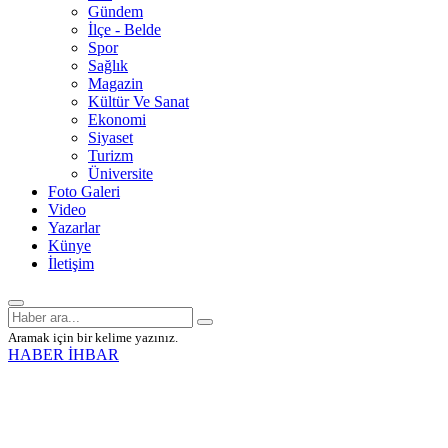
Gündem
İlçe - Belde
Spor
Sağlık
Magazin
Kültür Ve Sanat
Ekonomi
Siyaset
Turizm
Üniversite
Foto Galeri
Video
Yazarlar
Künye
İletişim
Aramak için bir kelime yazınız.
HABER İHBAR