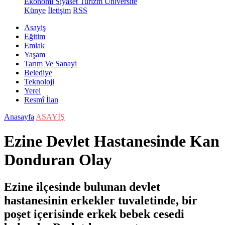
Ekonomi
Siyaset
Turizm
Üniversite
Künye
İletişim
RSS
Asayiş
Eğitim
Emlak
Yaşam
Tarım Ve Sanayi
Belediye
Teknoloji
Yerel
Resmî İlan
Anasayfa
ASAYİŞ
Ezine Devlet Hastanesinde Kan
Donduran Olay
Ezine ilçesinde bulunan devlet
hastanesinin erkekler tuvaletinde, bir
poşet içerisinde erkek bebek cesedi