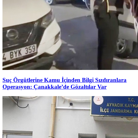
Suç Örgütlerine Kamu İçinden Bilgi Sızdıranlara
Operasyon: Çanakkale’de Gözaltılar Var