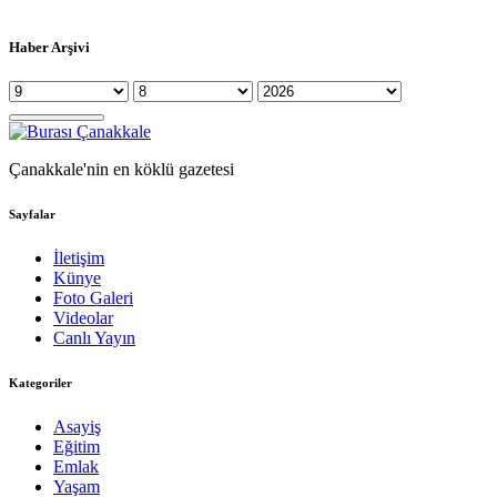
Haber Arşivi
Çanakkale'nin en köklü gazetesi
Sayfalar
İletişim
Künye
Foto Galeri
Videolar
Canlı Yayın
Kategoriler
Asayiş
Eğitim
Emlak
Yaşam