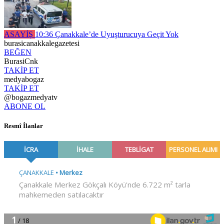
ASAYİŞ
10:36
Çanakkale’de Uyuşturucuya Geçit Yok
burasicanakkalegazetesi
BEĞEN
BurasiCnk
TAKİP ET
medyabogaz
TAKİP ET
@bogazmedyatv
ABONE OL
Resmî İlanlar