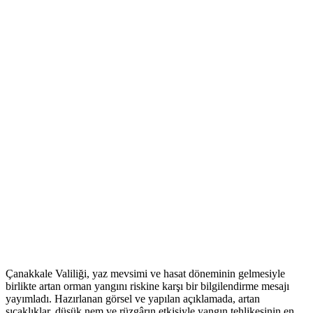
Çanakkale Valiliği, yaz mevsimi ve hasat döneminin gelmesiyle
birlikte artan orman yangını riskine karşı bir bilgilendirme mesajı
yayımladı. Hazırlanan görsel ve yapılan açıklamada, artan
sıcaklıklar, düşük nem ve rüzgârın etkisiyle yangın tehlikesinin en