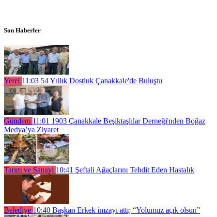
Son Haberler
Yerel
11:03
54 Yıllık Dostluk Çanakkale'de Buluştu
Gündem
11:01
1903 Çanakkale Beşiktaşlılar Derneği'nden Boğaz
Medya’ya Ziyaret
Tarım ve Sanayi
10:41
Şeftali Ağaçlarını Tehdit Eden Hastalık
Belediye
10:40
Başkan Erkek imzayı attı; “Yolumuz açık olsun”