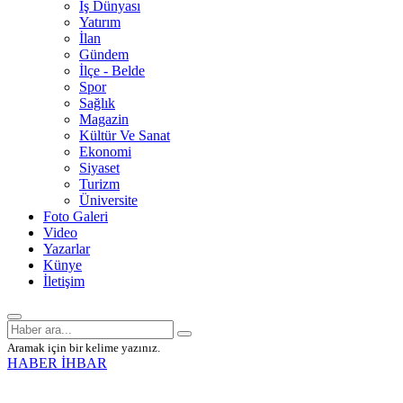
İş Dünyası
Yatırım
İlan
Gündem
İlçe - Belde
Spor
Sağlık
Magazin
Kültür Ve Sanat
Ekonomi
Siyaset
Turizm
Üniversite
Foto Galeri
Video
Yazarlar
Künye
İletişim
Aramak için bir kelime yazınız.
HABER İHBAR