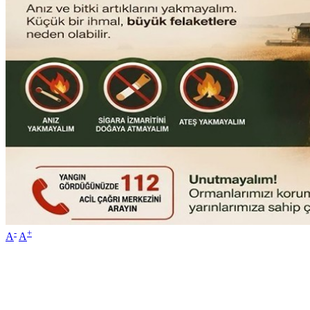
-
+
A
A