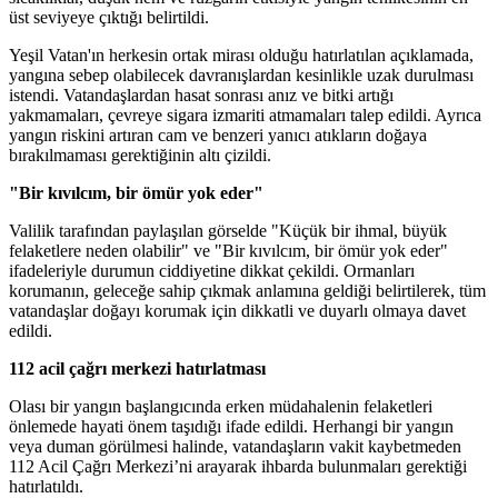
üst seviyeye çıktığı belirtildi.
Yeşil Vatan'ın herkesin ortak mirası olduğu hatırlatılan açıklamada,
yangına sebep olabilecek davranışlardan kesinlikle uzak durulması
istendi. Vatandaşlardan hasat sonrası anız ve bitki artığı
yakmamaları, çevreye sigara izmariti atmamaları talep edildi. Ayrıca
yangın riskini artıran cam ve benzeri yanıcı atıkların doğaya
bırakılmaması gerektiğinin altı çizildi.
"Bir kıvılcım, bir ömür yok eder"
Valilik tarafından paylaşılan görselde "Küçük bir ihmal, büyük
felaketlere neden olabilir" ve "Bir kıvılcım, bir ömür yok eder"
ifadeleriyle durumun ciddiyetine dikkat çekildi. Ormanları
korumanın, geleceğe sahip çıkmak anlamına geldiği belirtilerek, tüm
vatandaşlar doğayı korumak için dikkatli ve duyarlı olmaya davet
edildi.
112 acil çağrı merkezi hatırlatması
Olası bir yangın başlangıcında erken müdahalenin felaketleri
önlemede hayati önem taşıdığı ifade edildi. Herhangi bir yangın
veya duman görülmesi halinde, vatandaşların vakit kaybetmeden
112 Acil Çağrı Merkezi’ni arayarak ihbarda bulunmaları gerektiği
hatırlatıldı.