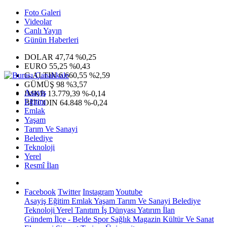
Foto Galeri
Videolar
Canlı Yayın
Günün Haberleri
DOLAR
47,74
%0,25
EURO
55,25
%0,43
G.ALTIN
6.660,55
%2,59
GÜMÜŞ
98
%3,57
Asayiş
IMKB
13.779,39
%-0,14
Eğitim
BITCOIN
64.848
%-0,24
Emlak
Yaşam
Tarım Ve Sanayi
Belediye
Teknoloji
Yerel
Resmî İlan
Facebook
Twitter
Instagram
Youtube
Asayiş
Eğitim
Emlak
Yaşam
Tarım Ve Sanayi
Belediye
Teknoloji
Yerel
Tanıtım
İş Dünyası
Yatırım
İlan
Gündem
İlçe - Belde
Spor
Sağlık
Magazin
Kültür Ve Sanat