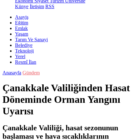
Ekonomi
Siyaset
Turizm
Üniversite
Künye
İletişim
RSS
Asayiş
Eğitim
Emlak
Yaşam
Tarım Ve Sanayi
Belediye
Teknoloji
Yerel
Resmî İlan
Anasayfa
Gündem
Çanakkale Valiliğinden Hasat
Döneminde Orman Yangını
Uyarısı
Çanakkale Valiliği, hasat sezonunun
başlaması ve hava sıcaklıklarının