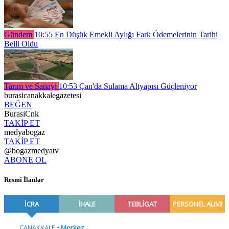
Gündem
10:55
En Düşük Emekli Aylığı Fark Ödemelerinin Tarihi
Belli Oldu
Tarım ve Sanayi
10:53
Çan'da Sulama Altyapısı Güçleniyor
burasicanakkalegazetesi
BEĞEN
BurasiCnk
TAKİP ET
medyabogaz
TAKİP ET
@bogazmedyatv
ABONE OL
Resmî İlanlar