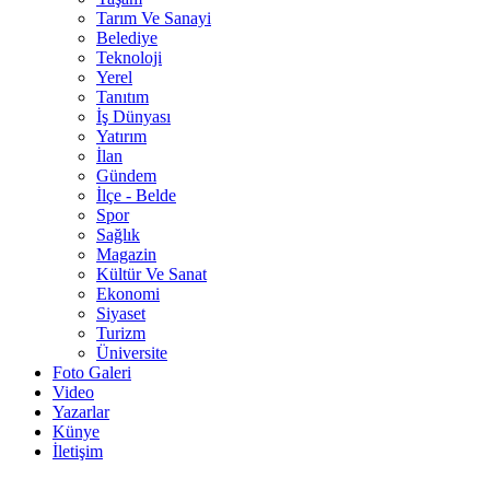
Tarım Ve Sanayi
Belediye
Teknoloji
Yerel
Tanıtım
İş Dünyası
Yatırım
İlan
Gündem
İlçe - Belde
Spor
Sağlık
Magazin
Kültür Ve Sanat
Ekonomi
Siyaset
Turizm
Üniversite
Foto Galeri
Video
Yazarlar
Künye
İletişim