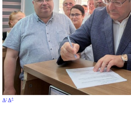
-
+
A
A