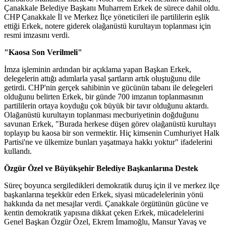
Çanakkale Belediye Başkanı Muharrem Erkek de sürece dahil oldu.
CHP Çanakkale İl ve Merkez İlçe yöneticileri ile partililerin eşlik
ettiği Erkek, notere giderek olağanüstü kurultayın toplanması için
resmi imzasını verdi.
"Kaosa Son Verilmeli"
İmza işleminin ardından bir açıklama yapan Başkan Erkek,
delegelerin attığı adımlarla yasal şartların artık oluştuğunu dile
getirdi. CHP'nin gerçek sahibinin ve gücünün tabanı ile delegeleri
olduğunu belirten Erkek, bir günde 700 imzanın toplanmasının
partililerin ortaya koyduğu çok büyük bir tavır olduğunu aktardı.
Olağanüstü kurultayın toplanması mecburiyetinin doğduğunu
savunan Erkek, "Burada herkese düşen görev olağanüstü kurultayı
toplayıp bu kaosa bir son vermektir. Hiç kimsenin Cumhuriyet Halk
Partisi'ne ve ülkemize bunları yaşatmaya hakkı yoktur" ifadelerini
kullandı.
Özgür Özel ve Büyükşehir Belediye Başkanlarına Destek
Süreç boyunca sergiledikleri demokratik duruş için il ve merkez ilçe
başkanlarına teşekkür eden Erkek, siyasi mücadelelerinin yönü
hakkında da net mesajlar verdi. Çanakkale örgütünün gücüne ve
kentin demokratik yapısına dikkat çeken Erkek, mücadelelerini
Genel Başkan Özgür Özel, Ekrem İmamoğlu, Mansur Yavaş ve