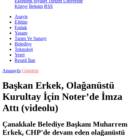
Ekonomi
Siyaset
Turizm
Üniversite
Künye
İletişim
RSS
Asayiş
Eğitim
Emlak
Yaşam
Tarım Ve Sanayi
Belediye
Teknoloji
Yerel
Resmî İlan
Anasayfa
Gündem
Başkan Erkek, Olağanüstü
Kurultay İçin Noter’de İmza
Attı (videolu)
Çanakkale Belediye Başkanı Muharrem
Erkek, CHP'de devam eden olağanüstü