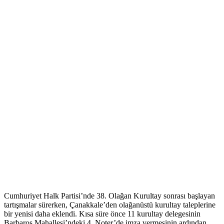
Cumhuriyet Halk Partisi’nde 38. Olağan Kurultay sonrası başlayan
tartışmalar sürerken, Çanakkale’den olağanüstü kurultay taleplerine
bir yenisi daha eklendi. Kısa süre önce 11 kurultay delegesinin
Barbaros Mahallesi’ndeki 4. Noter’de imza vermesinin ardından,