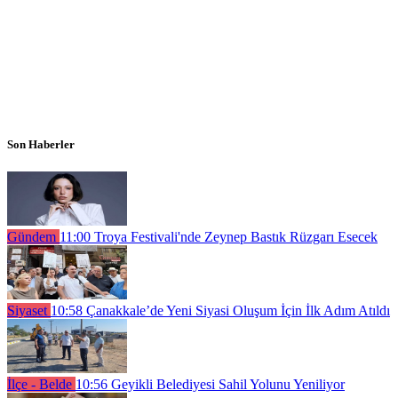
Son Haberler
Gündem
11:00
Troya Festivali'nde Zeynep Bastık Rüzgarı Esecek
Siyaset
10:58
Çanakkale’de Yeni Siyasi Oluşum İçin İlk Adım Atıldı
İlçe - Belde
10:56
Geyikli Belediyesi Sahil Yolunu Yeniliyor