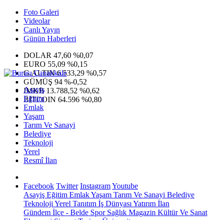
Foto Galeri
Videolar
Canlı Yayın
Günün Haberleri
DOLAR
47,60
%0,07
EURO
55,09
%0,15
G.ALTIN
6.533,29
%0,57
GÜMÜŞ
94
%-0,52
Asayiş
IMKB
13.788,52
%0,62
Eğitim
BITCOIN
64.596
%0,80
Emlak
Yaşam
Tarım Ve Sanayi
Belediye
Teknoloji
Yerel
Resmî İlan
Facebook
Twitter
Instagram
Youtube
Asayiş
Eğitim
Emlak
Yaşam
Tarım Ve Sanayi
Belediye
Teknoloji
Yerel
Tanıtım
İş Dünyası
Yatırım
İlan
Gündem
İlçe - Belde
Spor
Sağlık
Magazin
Kültür Ve Sanat