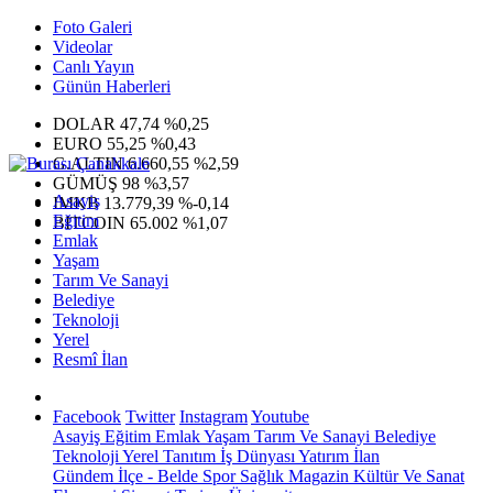
Foto Galeri
Videolar
Canlı Yayın
Günün Haberleri
DOLAR
47,74
%0,25
EURO
55,25
%0,43
G.ALTIN
6.660,55
%2,59
GÜMÜŞ
98
%3,57
Asayiş
IMKB
13.779,39
%-0,14
Eğitim
BITCOIN
65.002
%1,07
Emlak
Yaşam
Tarım Ve Sanayi
Belediye
Teknoloji
Yerel
Resmî İlan
Facebook
Twitter
Instagram
Youtube
Asayiş
Eğitim
Emlak
Yaşam
Tarım Ve Sanayi
Belediye
Teknoloji
Yerel
Tanıtım
İş Dünyası
Yatırım
İlan
Gündem
İlçe - Belde
Spor
Sağlık
Magazin
Kültür Ve Sanat