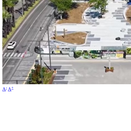
-
+
A
A