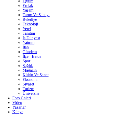
Eğitim
Emlak
Yaşam
Tarım Ve Sanayi
Belediye
Teknoloji
Yerel
Tanıtım
İş Dünyası
Yatırım
İlan
Gündem
İlçe - Belde
Spor
Sağlık
Magazin
Kültür Ve Sanat
Ekonomi
Siyaset
Turizm
Üniversite
Foto Galeri
Video
Yazarlar
Künye