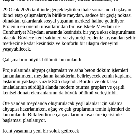
29 Ocak 2026 tarihinde gerçekleştirilen ihale sonrasında başlayan
ikinci etap çalışmalarıyla birlikte meydan, sadece bir geçiş noktası
olmaktan çıkarılarak sosyal yaşamın merkezi haline getiriliyor.
Projenin en önemli unsurlarından biri ise İskele Meydanı ile
Cumhuriyet Meydanı arasında kesintisiz bir yaya aksı oluşturulması
olacak. Böylece kent sakinleri ve ziyaretçiler, deniz kıyısından şehir
merkezine kadar kesintisiz ve konforlu bir ulaşım deneyimi
yaşayabilecek.
Çalışmaların büyük bölümü tamamlandı
Proje alanında altyapı çalışmaları ve saha beton döküm işlemleri
tamamlanırken, meydanın karakterini belirleyecek zemin kaplama
taşlarının yaklaşık yüzde 80’i döşendi. Bordür ve oluk taşı
imalatlarının sürdüğü alanda modern oturma grupları ve çeşitli
kentsel donatı elemanlarının da büyük bölümü yerleştirildi.
Öte yandan meydanda oluşturulacak yeşil alanlar için sulama
altyapısı hazırlanırken, ağaç ve çalı gruplarının temin işlemleri de
tamamlandı. Bitkilendirme çalışmalarının kısa süre içerisinde
başlaması planlanıyor.
Kent yaşamına yeni bir soluk getirecek