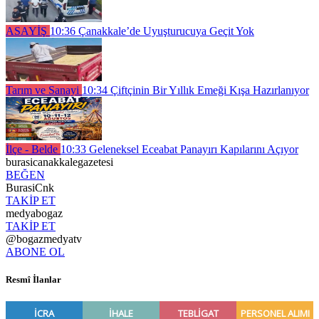
ASAYİŞ
10:36
Çanakkale’de Uyuşturucuya Geçit Yok
Tarım ve Sanayi
10:34
Çiftçinin Bir Yıllık Emeği Kışa Hazırlanıyor
İlçe - Belde
10:33
Geleneksel Eceabat Panayırı Kapılarını Açıyor
burasicanakkalegazetesi
BEĞEN
BurasiCnk
TAKİP ET
medyabogaz
TAKİP ET
@bogazmedyatv
ABONE OL
Resmî İlanlar