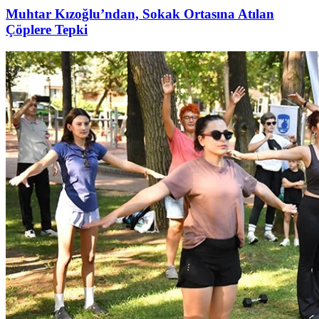
Muhtar Kızoğlu’ndan, Sokak Ortasına Atılan
Çöplere Tepki