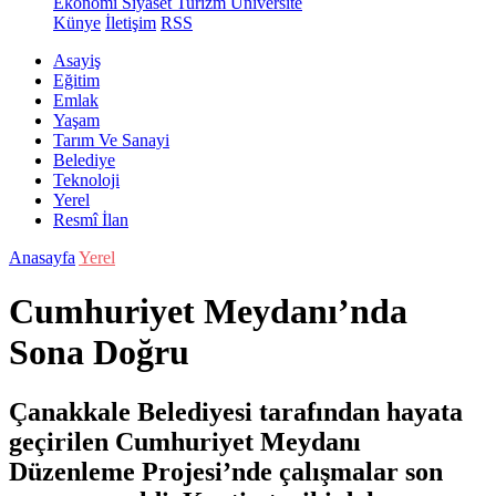
Ekonomi
Siyaset
Turizm
Üniversite
Künye
İletişim
RSS
Asayiş
Eğitim
Emlak
Yaşam
Tarım Ve Sanayi
Belediye
Teknoloji
Yerel
Resmî İlan
Anasayfa
Yerel
Cumhuriyet Meydanı’nda
Sona Doğru
Çanakkale Belediyesi tarafından hayata
geçirilen Cumhuriyet Meydanı
Düzenleme Projesi’nde çalışmalar son