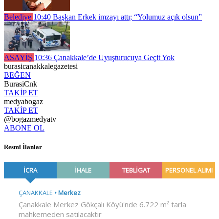
Belediye
10:40
Başkan Erkek imzayı attı; “Yolumuz açık olsun”
ASAYİŞ
10:36
Çanakkale’de Uyuşturucuya Geçit Yok
burasicanakkalegazetesi
BEĞEN
BurasiCnk
TAKİP ET
medyabogaz
TAKİP ET
@bogazmedyatv
ABONE OL
Resmî İlanlar