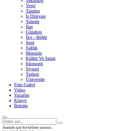
Teknoloji
Yerel
Tanıtım
İş Dünyası
Yatırım
İlan
Gündem
İlçe - Belde
Spor
Sağlık
Magazin
Kültür Ve Sanat
Ekonomi
Siyaset
Turizm
Üniversite
Foto Galeri
Video
Yazarlar
Künye
İletişim
Aramak için bir kelime yazınız.