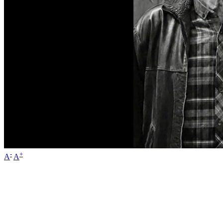
-
+
A
A