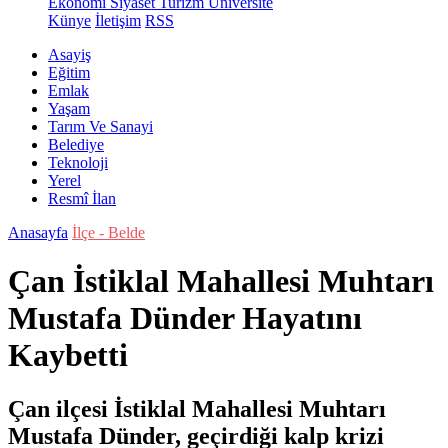
Ekonomi
Siyaset
Turizm
Üniversite
Künye
İletişim
RSS
Asayiş
Eğitim
Emlak
Yaşam
Tarım Ve Sanayi
Belediye
Teknoloji
Yerel
Resmî İlan
Anasayfa
İlçe - Belde
Çan İstiklal Mahallesi Muhtarı
Mustafa Dünder Hayatını
Kaybetti
Çan ilçesi İstiklal Mahallesi Muhtarı
Mustafa Dünder, geçirdiği kalp krizi