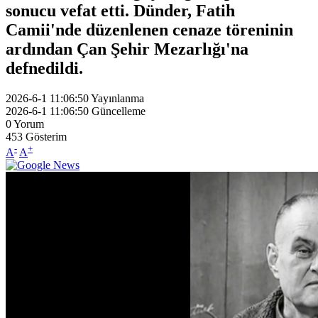
sonucu vefat etti. Dünder, Fatih
Camii'nde düzenlenen cenaze töreninin
ardından Çan Şehir Mezarlığı'na
defnedildi.
2026-6-1 11:06:50
Yayınlanma
2026-6-1 11:06:50
Güncelleme
0
Yorum
453
Gösterim
-
+
A
A