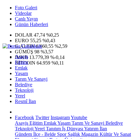
Foto Galeri
Videolar
Canlı Yayın
Günün Haberleri
DOLAR
47,74
%0,25
EURO
55,25
%0,43
G.ALTIN
6.660,55
%2,59
GÜMÜŞ
98
%3,57
Asayiş
IMKB
13.779,39
%-0,14
Eğitim
BITCOIN
64.959
%0,11
Emlak
Yaşam
Tarım Ve Sanayi
Belediye
Teknoloji
Yerel
Resmî İlan
Facebook
Twitter
Instagram
Youtube
Asayiş
Eğitim
Emlak
Yaşam
Tarım Ve Sanayi
Belediye
Teknoloji
Yerel
Tanıtım
İş Dünyası
Yatırım
İlan
Gündem
İlçe - Belde
Spor
Sağlık
Magazin
Kültür Ve Sanat