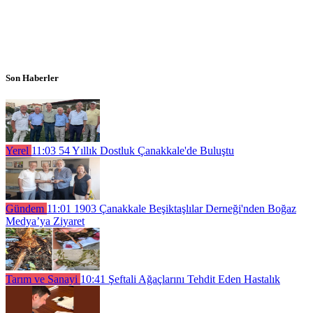
Son Haberler
Yerel
11:03
54 Yıllık Dostluk Çanakkale'de Buluştu
Gündem
11:01
1903 Çanakkale Beşiktaşlılar Derneği'nden Boğaz
Medya’ya Ziyaret
Tarım ve Sanayi
10:41
Şeftali Ağaçlarını Tehdit Eden Hastalık