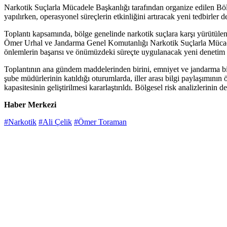
Narkotik Suçlarla Mücadele Başkanlığı tarafından organize edilen Bö
yapılırken, operasyonel süreçlerin etkinliğini artıracak yeni tedbirler
Toplantı kapsamında, bölge genelinde narkotik suçlara karşı yürütülen
Ömer Urhal ve Jandarma Genel Komutanlığı Narkotik Suçlarla Mücade
önlemlerin başarısı ve önümüzdeki süreçte uygulanacak yeni denetim 
Toplantının ana gündem maddelerinden birini, emniyet ve jandarma bir
şube müdürlerinin katıldığı oturumlarda, iller arası bilgi paylaşımını
kapasitesinin geliştirilmesi kararlaştırıldı. Bölgesel risk analizlerini
Haber Merkezi
#Narkotik
#Ali Çelik
#Ömer Toraman