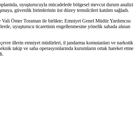
Toplantıda, uyuşturucuyla mücadelede bölgesel mevcut durum analizi
şmaya, güvenlik birimlerinin üst düzey temsilcileri katılım sağladı.
 ve Vali Ömer Toraman ile birlikte; Emniyet Genel Müdür Yardımcısı
de, uyuşturucu ticaretinin engellenmesine yönelik sahada alınan
evre illerin emniyet müdürleri, il jandarma komutanları ve narkotik
n teknik takip ve saha operasyonlarında kurumların ortak hareket etme
i.