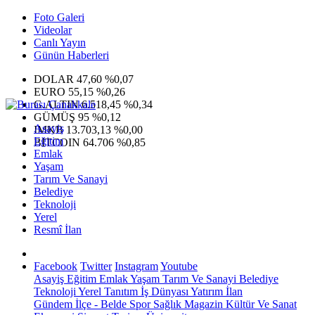
Foto Galeri
Videolar
Canlı Yayın
Günün Haberleri
DOLAR
47,60
%0,07
EURO
55,15
%0,26
G.ALTIN
6.518,45
%0,34
GÜMÜŞ
95
%0,12
Asayiş
IMKB
13.703,13
%0,00
Eğitim
BITCOIN
64.706
%0,85
Emlak
Yaşam
Tarım Ve Sanayi
Belediye
Teknoloji
Yerel
Resmî İlan
Facebook
Twitter
Instagram
Youtube
Asayiş
Eğitim
Emlak
Yaşam
Tarım Ve Sanayi
Belediye
Teknoloji
Yerel
Tanıtım
İş Dünyası
Yatırım
İlan
Gündem
İlçe - Belde
Spor
Sağlık
Magazin
Kültür Ve Sanat