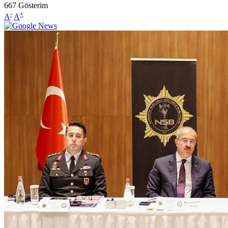
667
Gösterim
-
+
A
A