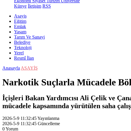
Ekonomi
Siyaset
Turizm
Üniversite
Künye
İletişim
RSS
Asayiş
Eğitim
Emlak
Yaşam
Tarım Ve Sanayi
Belediye
Teknoloji
Yerel
Resmî İlan
Anasayfa
ASAYİŞ
Narkotik Suçlarla Mücadele Böl
İçişleri Bakan Yardımcısı Ali Çelik ve Ça
mücadele kapsamında yürütülen saha çalışm
2026-5-9 11:32:45
Yayınlanma
2026-5-9 11:32:45
Güncelleme
0
Yorum