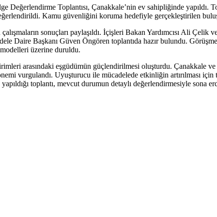
lge Değerlendirme Toplantısı, Çanakkale’nin ev sahipliğinde yapıldı. 
 değerlendirildi. Kamu güvenliğini koruma hedefiyle gerçekleştirilen bulu
 çalışmaların sonuçları paylaşıldı. İçişleri Bakan Yardımcısı Ali Çelik
le Daire Başkanı Güven Öngören toplantıda hazır bulundu. Görüşmeler
modelleri üzerine duruldu.
imleri arasındaki eşgüdümün güçlendirilmesi oluşturdu. Çanakkale ve ç
n önemi vurgulandı. Uyuşturucu ile mücadelede etkinliğin artırılması içi
n de yapıldığı toplantı, mevcut durumun detaylı değerlendirmesiyle sona erd