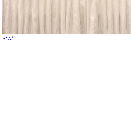
-
+
A
A