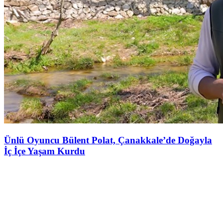
Ünlü Oyuncu Bülent Polat, Çanakkale’de Doğayla
İç İçe Yaşam Kurdu