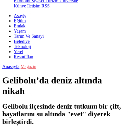
Ekonomi
Siyaset
Turizm
Üniversite
Künye
İletişim
RSS
Asayiş
Eğitim
Emlak
Yaşam
Tarım Ve Sanayi
Belediye
Teknoloji
Yerel
Resmî İlan
Anasayfa
Magazin
Gelibolu’da deniz altında
nikah
Gelibolu ilçesinde deniz tutkunu bir çift,
hayatlarını su altında "evet" diyerek
birleştirdi.