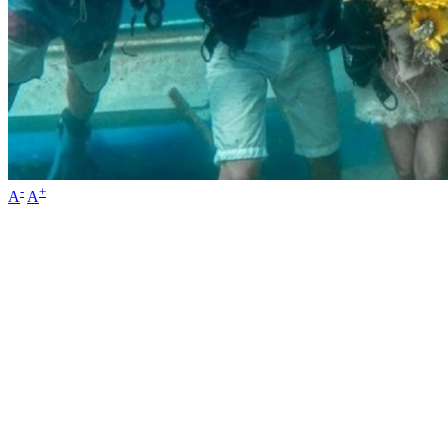
-
+
A
A