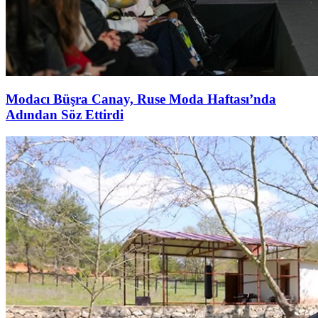
Modacı Büşra Canay, Ruse Moda Haftası’nda
Adından Söz Ettirdi