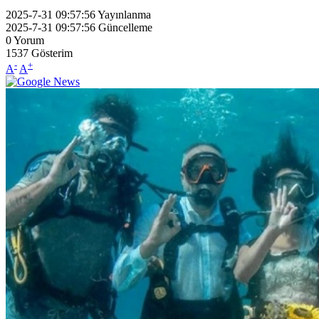
2025-7-31 09:57:56
Yayınlanma
2025-7-31 09:57:56
Güncelleme
0
Yorum
1537
Gösterim
-
+
A
A