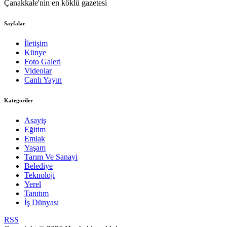
Çanakkale'nin en köklü gazetesi
Sayfalar
İletişim
Künye
Foto Galeri
Videolar
Canlı Yayın
Kategoriler
Asayiş
Eğitim
Emlak
Yaşam
Tarım Ve Sanayi
Belediye
Teknoloji
Yerel
Tanıtım
İş Dünyası
RSS