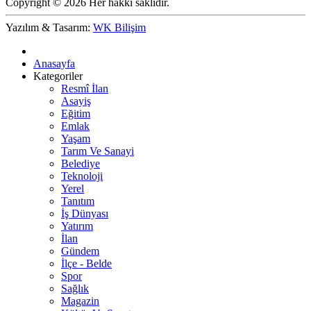
Copyright © 2026 Her hakkı saklıdır.
Yazılım & Tasarım:
WK Bilişim
Anasayfa
Kategoriler
Resmî İlan
Asayiş
Eğitim
Emlak
Yaşam
Tarım Ve Sanayi
Belediye
Teknoloji
Yerel
Tanıtım
İş Dünyası
Yatırım
İlan
Gündem
İlçe - Belde
Spor
Sağlık
Magazin