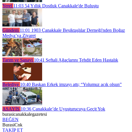
Yerel
11:03
54 Yıllık Dostluk Çanakkale'de Buluştu
Gündem
11:01
1903 Çanakkale Beşiktaşlılar Derneği'nden Boğaz
Medya’ya Ziyaret
Tarım ve Sanayi
10:41
Şeftali Ağaçlarını Tehdit Eden Hastalık
Belediye
10:40
Başkan Erkek imzayı attı; “Yolumuz açık olsun”
ASAYİŞ
10:36
Çanakkale’de Uyuşturucuya Geçit Yok
burasicanakkalegazetesi
BEĞEN
BurasiCnk
TAKİP ET