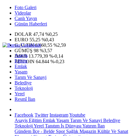
Foto Galeri
Videolar
Canlı Yayın
Günün Haberleri
DOLAR
47,74
%0,25
EURO
55,25
%0,43
G.ALTIN
6.660,55
%2,59
GÜMÜŞ
98
%3,57
Asayiş
IMKB
13.779,39
%-0,14
Eğitim
BITCOIN
64.844
%-0,23
Emlak
Yaşam
Tarım Ve Sanayi
Belediye
Teknoloji
Yerel
Resmî İlan
Facebook
Twitter
Instagram
Youtube
Asayiş
Eğitim
Emlak
Yaşam
Tarım Ve Sanayi
Belediye
Teknoloji
Yerel
Tanıtım
İş Dünyası
Yatırım
İlan
Gündem
İlçe - Belde
Spor
Sağlık
Magazin
Kültür Ve Sanat