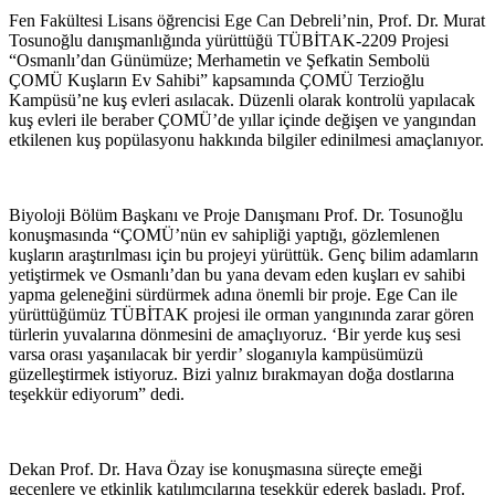
Fen Fakültesi Lisans öğrencisi Ege Can Debreli’nin, Prof. Dr. Murat
Tosunoğlu danışmanlığında yürüttüğü TÜBİTAK-2209 Projesi
“Osmanlı’dan Günümüze; Merhametin ve Şefkatin Sembolü
ÇOMÜ Kuşların Ev Sahibi” kapsamında ÇOMÜ Terzioğlu
Kampüsü’ne kuş evleri asılacak. Düzenli olarak kontrolü yapılacak
kuş evleri ile beraber ÇOMÜ’de yıllar içinde değişen ve yangından
etkilenen kuş popülasyonu hakkında bilgiler edinilmesi amaçlanıyor.
Biyoloji Bölüm Başkanı ve Proje Danışmanı Prof. Dr. Tosunoğlu
konuşmasında “ÇOMÜ’nün ev sahipliği yaptığı, gözlemlenen
kuşların araştırılması için bu projeyi yürüttük. Genç bilim adamların
yetiştirmek ve Osmanlı’dan bu yana devam eden kuşları ev sahibi
yapma geleneğini sürdürmek adına önemli bir proje. Ege Can ile
yürüttüğümüz TÜBİTAK projesi ile orman yangınında zarar gören
türlerin yuvalarına dönmesini de amaçlıyoruz. ‘Bir yerde kuş sesi
varsa orası yaşanılacak bir yerdir’ sloganıyla kampüsümüzü
güzelleştirmek istiyoruz. Bizi yalnız bırakmayan doğa dostlarına
teşekkür ediyorum” dedi.
Dekan Prof. Dr. Hava Özay ise konuşmasına süreçte emeği
geçenlere ve etkinlik katılımcılarına teşekkür ederek başladı. Prof.