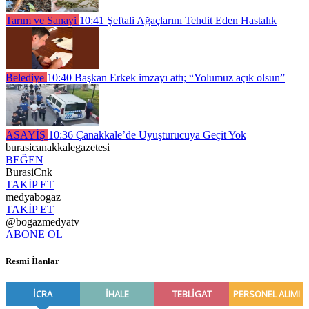
Tarım ve Sanayi
10:41
Şeftali Ağaçlarını Tehdit Eden Hastalık
Belediye
10:40
Başkan Erkek imzayı attı; “Yolumuz açık olsun”
ASAYİŞ
10:36
Çanakkale’de Uyuşturucuya Geçit Yok
burasicanakkalegazetesi
BEĞEN
BurasiCnk
TAKİP ET
medyabogaz
TAKİP ET
@bogazmedyatv
ABONE OL
Resmî İlanlar