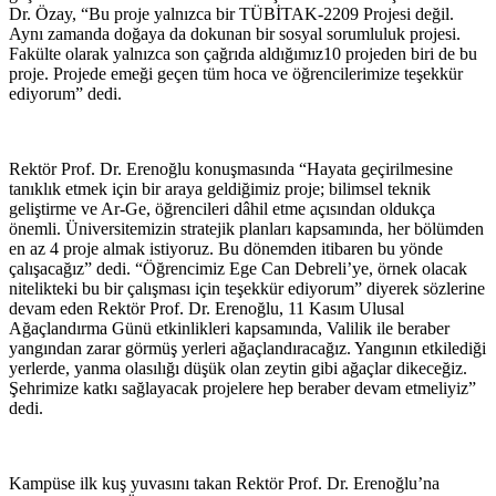
Dr. Özay, “Bu proje yalnızca bir TÜBİTAK-2209 Projesi değil.
Aynı zamanda doğaya da dokunan bir sosyal sorumluluk projesi.
Fakülte olarak yalnızca son çağrıda aldığımız10 projeden biri de bu
proje. Projede emeği geçen tüm hoca ve öğrencilerimize teşekkür
ediyorum” dedi.
Rektör Prof. Dr. Erenoğlu konuşmasında “Hayata geçirilmesine
tanıklık etmek için bir araya geldiğimiz proje; bilimsel teknik
geliştirme ve Ar-Ge, öğrencileri dâhil etme açısından oldukça
önemli. Üniversitemizin stratejik planları kapsamında, her bölümden
en az 4 proje almak istiyoruz. Bu dönemden itibaren bu yönde
çalışacağız” dedi. “Öğrencimiz Ege Can Debreli’ye, örnek olacak
nitelikteki bu bir çalışması için teşekkür ediyorum” diyerek sözlerine
devam eden Rektör Prof. Dr. Erenoğlu, 11 Kasım Ulusal
Ağaçlandırma Günü etkinlikleri kapsamında, Valilik ile beraber
yangından zarar görmüş yerleri ağaçlandıracağız. Yangının etkilediği
yerlerde, yanma olasılığı düşük olan zeytin gibi ağaçlar dikeceğiz.
Şehrimize katkı sağlayacak projelere hep beraber devam etmeliyiz”
dedi.
Kampüse ilk kuş yuvasını takan Rektör Prof. Dr. Erenoğlu’na