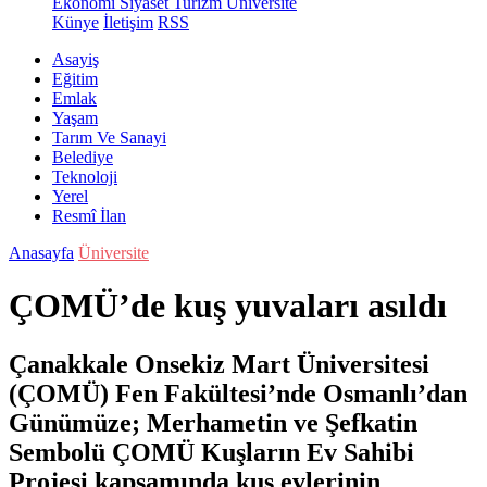
Ekonomi
Siyaset
Turizm
Üniversite
Künye
İletişim
RSS
Asayiş
Eğitim
Emlak
Yaşam
Tarım Ve Sanayi
Belediye
Teknoloji
Yerel
Resmî İlan
Anasayfa
Üniversite
ÇOMÜ’de kuş yuvaları asıldı
Çanakkale Onsekiz Mart Üniversitesi
(ÇOMÜ) Fen Fakültesi’nde Osmanlı’dan
Günümüze; Merhametin ve Şefkatin
Sembolü ÇOMÜ Kuşların Ev Sahibi
Projesi kapsamında kuş evlerinin