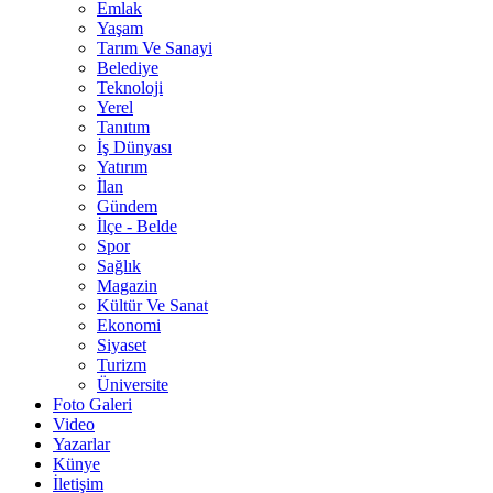
Emlak
Yaşam
Tarım Ve Sanayi
Belediye
Teknoloji
Yerel
Tanıtım
İş Dünyası
Yatırım
İlan
Gündem
İlçe - Belde
Spor
Sağlık
Magazin
Kültür Ve Sanat
Ekonomi
Siyaset
Turizm
Üniversite
Foto Galeri
Video
Yazarlar
Künye
İletişim