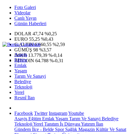
Foto Galeri
Videolar
Canlı Yayın
Günün Haberleri
DOLAR
47,74
%0,25
EURO
55,25
%0,43
G.ALTIN
6.660,55
%2,59
GÜMÜŞ
98
%3,57
Asayiş
IMKB
13.779,39
%-0,14
Eğitim
BITCOIN
64.788
%-0,31
Emlak
Yaşam
Tarım Ve Sanayi
Belediye
Teknoloji
Yerel
Resmî İlan
Facebook
Twitter
Instagram
Youtube
Asayiş
Eğitim
Emlak
Yaşam
Tarım Ve Sanayi
Belediye
Teknoloji
Yerel
Tanıtım
İş Dünyası
Yatırım
İlan
Gündem
İlçe - Belde
Spor
Sağlık
Magazin
Kültür Ve Sanat