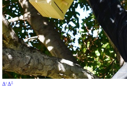
-
+
A
A