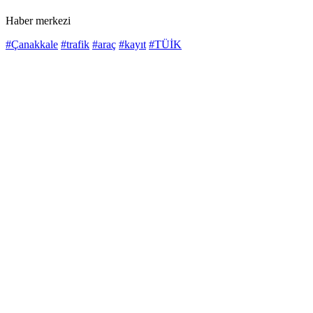
Haber merkezi
#Çanakkale
#trafik
#araç
#kayıt
#TÜİK