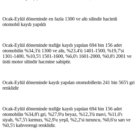
Ocak-Eylül döneminde en fazla 1300 ve altı silindir hacimli
otomobil kaydı yapıldı
Ocak-Eylül döneminde trafiğe kaydı yapılan 694 bin 156 adet
otomobilin %34,3'ü 1300 ve altı, %23,4'ü 1401-1500, %19,7'si
1301-1400, %10,5'i 1501-1600, %6,0'ı 1601-2000, %0,8'i 2001 ve
üstü motor silindir hacmine sahiptir.
Ocak-Eylül döneminde kaydı yapılan otomobillerin 241 bin 565'i gri
renklidir
Ocak-Eylül döneminde trafiğe kaydı yapılan 694 bin 156 adet
otomobilin %34,8'i gri, %27,9'u beyaz, %12,3'ü mavi, %11,0'ı
siyah, %7,5'i kırmızı, %2,9'u yeşil, %2,2'si turuncu, %0,6'sı sarı ve
%0,5'i kahverengi renklidir.