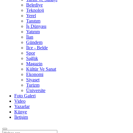
Belediye
Teknoloji
Yerel
Tanıtım
İş Dünyası
Yatırım
İlan
Gündem
İlçe - Belde
Spor
Sağlık
Magazin
Kültür Ve Sanat
Ekonomi
Siyaset
Turizm
Üniversite
Foto Galeri
Video
Yazarlar
Künye
İletişim