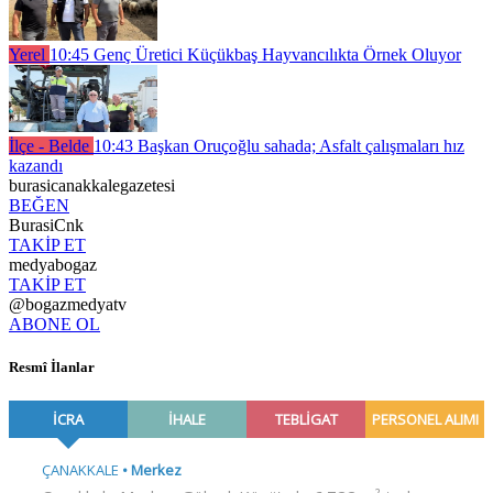
Yerel
10:45
Genç Üretici Küçükbaş Hayvancılıkta Örnek Oluyor
İlçe - Belde
10:43
Başkan Oruçoğlu sahada; Asfalt çalışmaları hız
kazandı
burasicanakkalegazetesi
BEĞEN
BurasiCnk
TAKİP ET
medyabogaz
TAKİP ET
@bogazmedyatv
ABONE OL
Resmî İlanlar