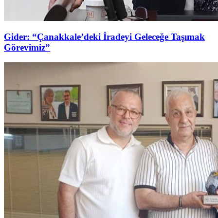
Gider: “Çanakkale’deki İradeyi Geleceğe Taşımak
Görevimiz”