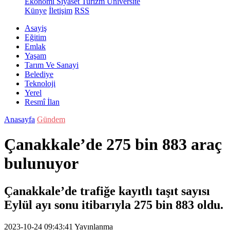
Ekonomi
Siyaset
Turizm
Üniversite
Künye
İletişim
RSS
Asayiş
Eğitim
Emlak
Yaşam
Tarım Ve Sanayi
Belediye
Teknoloji
Yerel
Resmî İlan
Anasayfa
Gündem
Çanakkale’de 275 bin 883 araç
bulunuyor
Çanakkale’de trafiğe kayıtlı taşıt sayısı
Eylül ayı sonu itibarıyla 275 bin 883 oldu.
2023-10-24 09:43:41
Yayınlanma