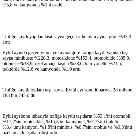
%5,8 ve kamyonda %1,4 azaldı.
Trafiğe kaydı yapılan taşıt sayısı geçen yılın aynı ayına göre %93,9
arttı
Eylül ayında geçen yılın aynı ayına göre trafiğe kaydı yapılan taşıt
sayısı minibüste %228,3, motosiklette %153,4, otomobilde %85,0,
otobüste %38,9, özel amaçlı taşıtta %28,6, kamyonette %21,5,
traktörde %12,6 ve kamyonda %1,9 arttı.
Trafiğe kayıtlı toplam taşıt sayısı Eylül ayı sonu itibarıyla 28 milyon
183 bin 745 oldu
Eylül ayı sonu itibarıyla trafiğe kayıtlı taşıtların %53,1'ini otomobil,
%17,2'sini motosiklet, %15,8'ini kamyonet, %7,7'sini traktör,
%3,4'ünü kamyon, %1,8'ini minibüs, %0,7'sini otobüs ve %0,3'ünü
özel amaçlı taşıtlar oluşturdu.