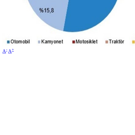
-
+
A
A