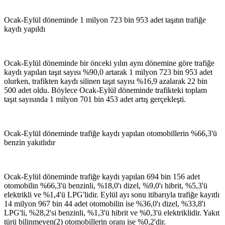
Ocak-Eylül döneminde 1 milyon 723 bin 953 adet taşıtın trafiğe
kaydı yapıldı
Ocak-Eylül döneminde bir önceki yılın aynı dönemine göre trafiğe
kaydı yapılan taşıt sayısı %90,0 artarak 1 milyon 723 bin 953 adet
olurken, trafikten kaydı silinen taşıt sayısı %16,9 azalarak 22 bin
500 adet oldu. Böylece Ocak-Eylül döneminde trafikteki toplam
taşıt sayısında 1 milyon 701 bin 453 adet artış gerçekleşti.
Ocak-Eylül döneminde trafiğe kaydı yapılan otomobillerin %66,3'ü
benzin yakıtlıdır
Ocak-Eylül döneminde trafiğe kaydı yapılan 694 bin 156 adet
otomobilin %66,3'ü benzinli, %18,0'ı dizel, %9,0'ı hibrit, %5,3'ü
elektrikli ve %1,4'ü LPG'lidir. Eylül ayı sonu itibarıyla trafiğe kayıtlı
14 milyon 967 bin 44 adet otomobilin ise %36,0'ı dizel, %33,8'i
LPG'li, %28,2'si benzinli, %1,3'ü hibrit ve %0,3'ü elektriklidir. Yakıt
türü bilinmeyen(2) otomobillerin oranı ise %0,2'dir.