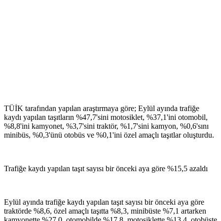
TÜİK tarafından yapılan araştırmaya göre; Eylül ayında trafiğe
kaydı yapılan taşıtların %47,7'sini motosiklet, %37,1'ini otomobil,
%8,8'ini kamyonet, %3,7'sini traktör, %1,7'sini kamyon, %0,6'sını
minibüs, %0,3'ünü otobüs ve %0,1'ini özel amaçlı taşıtlar oluşturdu.
Trafiğe kaydı yapılan taşıt sayısı bir önceki aya göre %15,5 azaldı
Eylül ayında trafiğe kaydı yapılan taşıt sayısı bir önceki aya göre
traktörde %8,6, özel amaçlı taşıtta %8,3, minibüste %7,1 artarken
kamyonette %27,0, otomobilde %17,8, motosiklette %13,4, otobüste