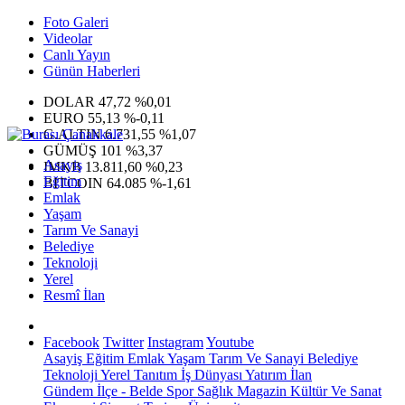
Foto Galeri
Videolar
Canlı Yayın
Günün Haberleri
DOLAR
47,72
%0,01
EURO
55,13
%-0,11
G.ALTIN
6.731,55
%1,07
GÜMÜŞ
101
%3,37
Asayiş
IMKB
13.811,60
%0,23
Eğitim
BITCOIN
64.085
%-1,61
Emlak
Yaşam
Tarım Ve Sanayi
Belediye
Teknoloji
Yerel
Resmî İlan
Facebook
Twitter
Instagram
Youtube
Asayiş
Eğitim
Emlak
Yaşam
Tarım Ve Sanayi
Belediye
Teknoloji
Yerel
Tanıtım
İş Dünyası
Yatırım
İlan
Gündem
İlçe - Belde
Spor
Sağlık
Magazin
Kültür Ve Sanat