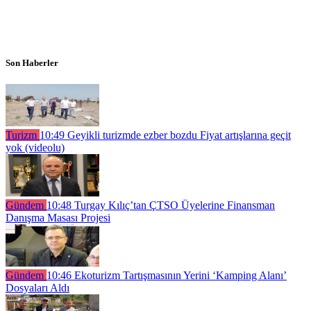
Son Haberler
Turizm
10:49
Geyikli turizmde ezber bozdu Fiyat artışlarına geçit
yok (videolu)
Gündem
10:48
Turgay Kılıç’tan ÇTSO Üyelerine Finansman
Danışma Masası Projesi
Gündem
10:46
Ekoturizm Tartışmasının Yerini ‘Kamping Alanı’
Dosyaları Aldı