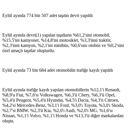
Eylül ayında 774 bin 507 adet taşıtın devri yapıldı
Eylül ayında devri(1) yapılan taşıtların %61,2'sini otomobil,
%15,5'ini kamyonet, %14,8'ini motosiklet, %3,3'ünü traktör,
%2,3'ünü kamyon, %2,1'ini minibüs, %0,6'sını otobüs ve %0,2'sini
özel amaçlı taşıtlar oluşturdu.
Eylül ayında 73 bin 684 adet otomobilin trafiğe kaydı yapıldı
Eylül ayında trafiğe kaydı yapılan otomobillerin %12,1'i Renault,
%8,9'u Fiat, %7,6'sı Volkswagen, %6,3'ü Chery, %6,3'ü Opel,
%5,4'ü Peugeot, %5,4'ü Hyundai, %4,5'i Dacia, %4,3'ü Citroen,
%4,2'si Mercedes-Benz, %3,1'i Ford, %3,0'ı Toyota, %3,0'ı Skoda,
%2,7'si BMW, %2,3'ü Kia, %2,0'ı Audi, %2,0'ı MG, %1,6'sı
Nissan, %1,1'i Volvo, %1,1'i Honda ve %13,3'ü diğer markalardan
oluştu.