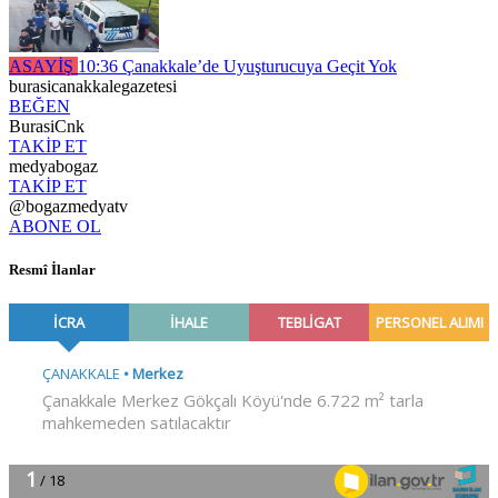
ASAYİŞ
10:36
Çanakkale’de Uyuşturucuya Geçit Yok
burasicanakkalegazetesi
BEĞEN
BurasiCnk
TAKİP ET
medyabogaz
TAKİP ET
@bogazmedyatv
ABONE OL
Resmî İlanlar