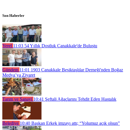
Son Haberler
Yerel
11:03
54 Yıllık Dostluk Çanakkale'de Buluştu
Gündem
11:01
1903 Çanakkale Beşiktaşlılar Derneği'nden Boğaz
Medya’ya Ziyaret
Tarım ve Sanayi
10:41
Şeftali Ağaçlarını Tehdit Eden Hastalık
Belediye
10:40
Başkan Erkek imzayı attı; “Yolumuz açık olsun”