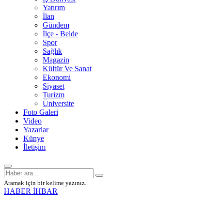
Yatırım
İlan
Gündem
İlçe - Belde
Spor
Sağlık
Magazin
Kültür Ve Sanat
Ekonomi
Siyaset
Turizm
Üniversite
Foto Galeri
Video
Yazarlar
Künye
İletişim
Aramak için bir kelime yazınız.
HABER İHBAR