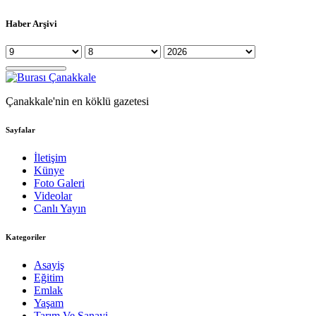
Haber Arşivi
Çanakkale'nin en köklü gazetesi
Sayfalar
İletişim
Künye
Foto Galeri
Videolar
Canlı Yayın
Kategoriler
Asayiş
Eğitim
Emlak
Yaşam
Tarım Ve Sanayi