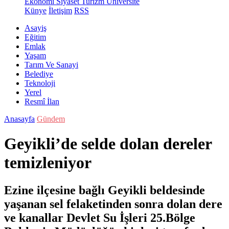
Ekonomi
Siyaset
Turizm
Üniversite
Künye
İletişim
RSS
Asayiş
Eğitim
Emlak
Yaşam
Tarım Ve Sanayi
Belediye
Teknoloji
Yerel
Resmî İlan
Anasayfa
Gündem
Geyikli’de selde dolan dereler
temizleniyor
Ezine ilçesine bağlı Geyikli beldesinde
yaşanan sel felaketinden sonra dolan dere
ve kanallar Devlet Su İşleri 25.Bölge