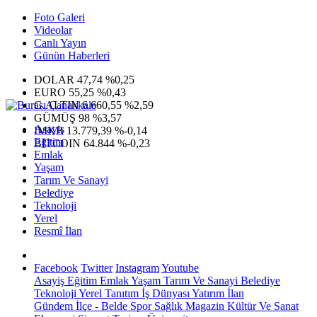
Foto Galeri
Videolar
Canlı Yayın
Günün Haberleri
DOLAR
47,74
%0,25
EURO
55,25
%0,43
G.ALTIN
6.660,55
%2,59
GÜMÜŞ
98
%3,57
Asayiş
IMKB
13.779,39
%-0,14
Eğitim
BITCOIN
64.844
%-0,23
Emlak
Yaşam
Tarım Ve Sanayi
Belediye
Teknoloji
Yerel
Resmî İlan
Facebook
Twitter
Instagram
Youtube
Asayiş
Eğitim
Emlak
Yaşam
Tarım Ve Sanayi
Belediye
Teknoloji
Yerel
Tanıtım
İş Dünyası
Yatırım
İlan
Gündem
İlçe - Belde
Spor
Sağlık
Magazin
Kültür Ve Sanat