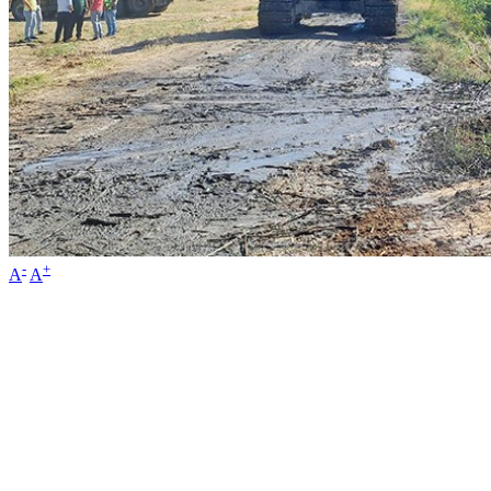
-
+
A
A