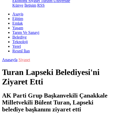
Ekonomi
Siyaset
Turizm
Üniversite
Künye
İletişim
RSS
Asayiş
Eğitim
Emlak
Yaşam
Tarım Ve Sanayi
Belediye
Teknoloji
Yerel
Resmî İlan
Anasayfa
Siyaset
Turan Lapseki Belediyesi'ni
Ziyaret Etti
AK Parti Grup Başkanvekili Çanakkale
Milletvekili Bülent Turan, Lapseki
belediye başkanını ziyaret etti