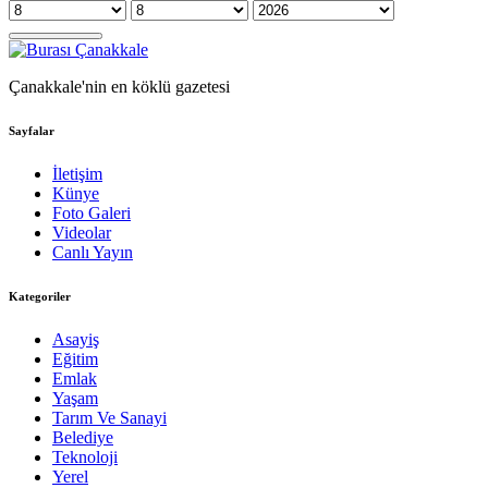
Çanakkale'nin en köklü gazetesi
Sayfalar
İletişim
Künye
Foto Galeri
Videolar
Canlı Yayın
Kategoriler
Asayiş
Eğitim
Emlak
Yaşam
Tarım Ve Sanayi
Belediye
Teknoloji
Yerel