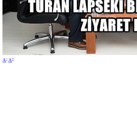
-
+
A
A