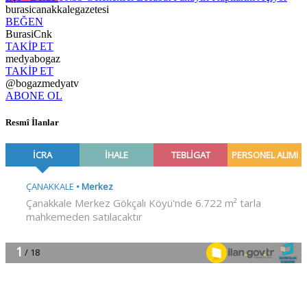
burasicanakkalegazetesi
BEĞEN
BurasiCnk
TAKİP ET
medyabogaz
TAKİP ET
@bogazmedyatv
ABONE OL
Resmî İlanlar