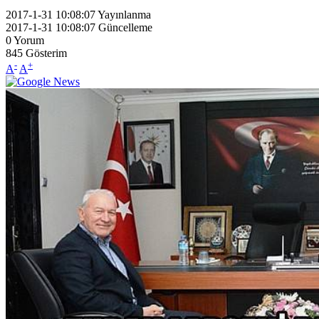
2017-1-31 10:08:07
Yayınlanma
2017-1-31 10:08:07
Güncelleme
0
Yorum
845
Gösterim
-
+
A
A