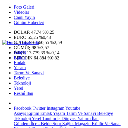
Foto Galeri
Videolar
Canlı Yayın
Günün Haberleri
DOLAR
47,74
%0,25
EURO
55,25
%0,43
G.ALTIN
6.660,55
%2,59
GÜMÜŞ
98
%3,57
Asayiş
IMKB
13.779,39
%-0,14
Eğitim
BITCOIN
64.884
%0,82
Emlak
Yaşam
Tarım Ve Sanayi
Belediye
Teknoloji
Yerel
Resmî İlan
Facebook
Twitter
Instagram
Youtube
Asayiş
Eğitim
Emlak
Yaşam
Tarım Ve Sanayi
Belediye
Teknoloji
Yerel
Tanıtım
İş Dünyası
Yatırım
İlan
Gündem
İlçe - Belde
Spor
Sağlık
Magazin
Kültür Ve Sanat