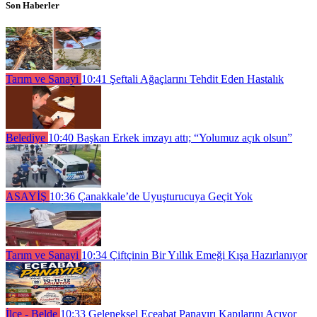
Son Haberler
Tarım ve Sanayi
10:41
Şeftali Ağaçlarını Tehdit Eden Hastalık
Belediye
10:40
Başkan Erkek imzayı attı; “Yolumuz açık olsun”
ASAYİŞ
10:36
Çanakkale’de Uyuşturucuya Geçit Yok
Tarım ve Sanayi
10:34
Çiftçinin Bir Yıllık Emeği Kışa Hazırlanıyor
İlçe - Belde
10:33
Geleneksel Eceabat Panayırı Kapılarını Açıyor