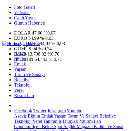
Foto Galeri
Videolar
Canlı Yayın
Günün Haberleri
DOLAR
47,60
%0,07
EURO
54,99
%-0,03
G.ALTIN
6.494,03
%-0,03
GÜMÜŞ
94
%-0,74
Asayiş
IMKB
13.798,82
%0,70
Eğitim
BITCOIN
64.443
%-0,71
Emlak
Yaşam
Tarım Ve Sanayi
Belediye
Teknoloji
Yerel
Resmî İlan
Facebook
Twitter
Instagram
Youtube
Asayiş
Eğitim
Emlak
Yaşam
Tarım Ve Sanayi
Belediye
Teknoloji
Yerel
Tanıtım
İş Dünyası
Yatırım
İlan
Gündem
İlçe - Belde
Spor
Sağlık
Magazin
Kültür Ve Sanat