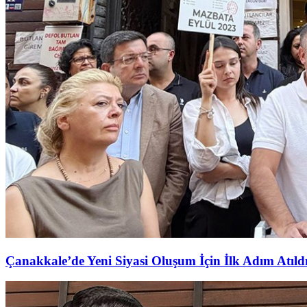
Çanakkale’de Yeni Siyasi Oluşum İçin İlk Adım Atıld