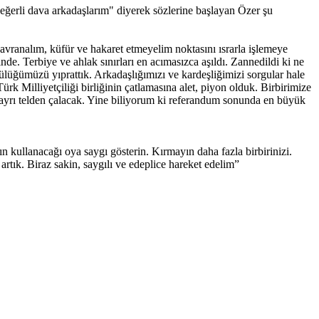
ğerli dava arkadaşlarım" diyerek sözlerine başlayan Özer şu
avranalım, küfür ve hakaret etmeyelim noktasını ısrarla işlemeye
inde. Terbiye ve ahlak sınırları en acımasızca aşıldı. Zannedildi ki ne
cülüğümüzü yıprattık. Arkadaşlığımızı ve kardeşliğimizi sorgular hale
k Milliyetçiliği birliğinin çatlamasına alet, piyon olduk. Birbirimize
s ayrı telden çalacak. Yine biliyorum ki referandum sonunda en büyük
 kullanacağı oya saygı gösterin. Kırmayın daha fazla birbirinizi.
artık. Biraz sakin, saygılı ve edeplice hareket edelim”