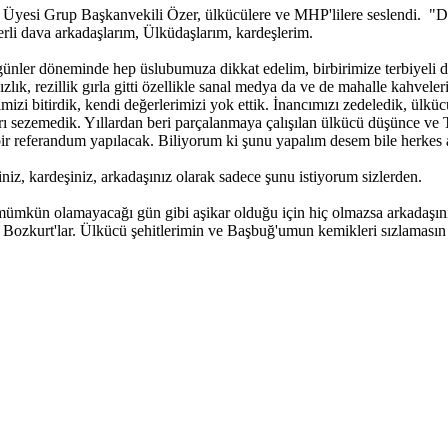
 Üyesi Grup Başkanvekili Özer, ülkücülere ve MHP'lilere seslendi. "De
rli dava arkadaşlarım, Ülküdaşlarım, kardeşlerim.
günler döneminde hep üslubumuza dikkat edelim, birbirimize terbiyeli d
lık, rezillik gırla gitti özellikle sanal medya da ve de mahalle kahveler
izi bitirdik, kendi değerlerimizi yok ettik. İnancımızı zedeledik, ülkü
 sezemedik. Yıllardan beri parçalanmaya çalışılan ülkücü düşünce ve Tür
i bir referandum yapılacak. Biliyorum ki şunu yapalım desem bile herke
, kardeşiniz, arkadaşınız olarak sadece şunu istiyorum sizlerden.
mümkün olamayacağı gün gibi aşikar olduğu için hiç olmazsa arkadaşının
en Bozkurt'lar. Ülkücü şehitlerimin ve Başbuğ'umun kemikleri sızlamasın 