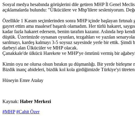
Sosyal medya hesabında görüşlerini dile getiren MHP İl Genel Meclis
açıklamalarda bulundu: "Ülkücülere ve Mhp'lilere sesleniyorum. Değe
Özellikle 1 Kasım seçimlerinden sonra MHP içinde başlayan fırtınalı 
gayret ettim ama maalesef başarılı olamadım. Her türlü hakaret, saygısız
kadar fazla hakaret edersem, benim tarafım kazanır. Aslında hep kendim
düştük. Üzerimizde oynanan oyunları, tezgahları ve yazılan senaryoları
sarılmayı, kardeş kalmayı 3-5 soysuz sayesinde yerle bir ettik. Şimd
darbeyi alan Ülkücüler ve MHP olacak.
Çanakkale'de ülkücü Harekete ve MHP'ye ömrünü vermiş bir ağabeyiniz
Kimin oyu ne olursa olsun bırakın şu düşmanlığı. Bir yerde birleşme 
Bizdik inanç abideleri, bizdik kol kola girdiğimizde Türkiye'yi titret
Hüseyin Emre Atalay
Kaynak:
Haber Merkezi
#MHP
#Cahit Özer