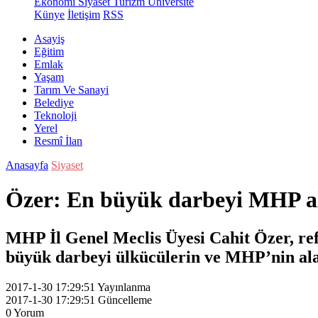
Ekonomi
Siyaset
Turizm
Üniversite
Künye
İletişim
RSS
Asayiş
Eğitim
Emlak
Yaşam
Tarım Ve Sanayi
Belediye
Teknoloji
Yerel
Resmî İlan
Anasayfa
Siyaset
Özer: En büyük darbeyi MHP a
MHP İl Genel Meclis Üyesi Cahit Özer, ref
büyük darbeyi ülkücülerin ve MHP’nin alac
2017-1-30 17:29:51
Yayınlanma
2017-1-30 17:29:51
Güncelleme
0
Yorum