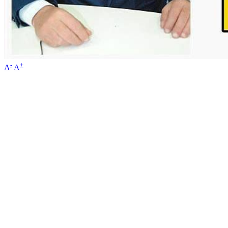
-
+
A
A