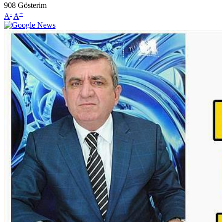
908
Gösterim
-
+
A
A