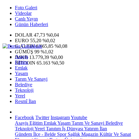
Foto Galeri
Videolar
Canlı Yayın
Günün Haberleri
DOLAR
47,73
%0,04
EURO
55,20
%0,02
G.ALTIN
6.665,85
%0,08
GÜMÜŞ
99
%1,02
Asayiş
IMKB
13.779,39
%0,00
Eğitim
BITCOIN
65.163
%0,50
Emlak
Yaşam
Tarım Ve Sanayi
Belediye
Teknoloji
Yerel
Resmî İlan
Facebook
Twitter
Instagram
Youtube
Asayiş
Eğitim
Emlak
Yaşam
Tarım Ve Sanayi
Belediye
Teknoloji
Yerel
Tanıtım
İş Dünyası
Yatırım
İlan
Gündem
İlçe - Belde
Spor
Sağlık
Magazin
Kültür Ve Sanat