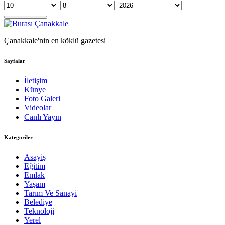
Çanakkale'nin en köklü gazetesi
Sayfalar
İletişim
Künye
Foto Galeri
Videolar
Canlı Yayın
Kategoriler
Asayiş
Eğitim
Emlak
Yaşam
Tarım Ve Sanayi
Belediye
Teknoloji
Yerel