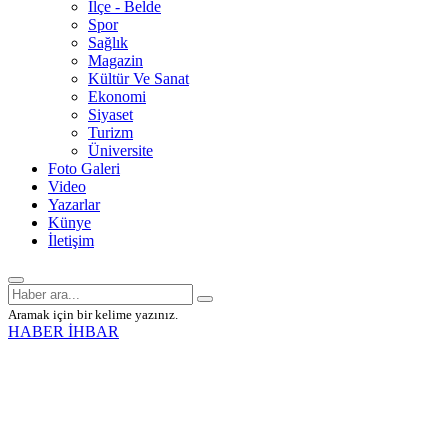
İlçe - Belde
Spor
Sağlık
Magazin
Kültür Ve Sanat
Ekonomi
Siyaset
Turizm
Üniversite
Foto Galeri
Video
Yazarlar
Künye
İletişim
Aramak için bir kelime yazınız.
HABER İHBAR