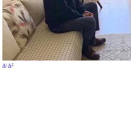
-
+
A
A