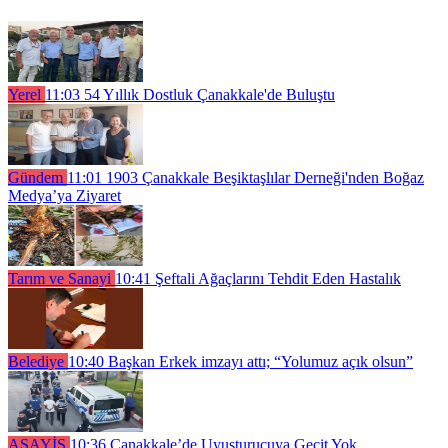
Yerel
11:03
54 Yıllık Dostluk Çanakkale'de Buluştu
Gündem
11:01
1903 Çanakkale Beşiktaşlılar Derneği'nden Boğaz
Medya’ya Ziyaret
Tarım ve Sanayi
10:41
Şeftali Ağaçlarını Tehdit Eden Hastalık
Belediye
10:40
Başkan Erkek imzayı attı; “Yolumuz açık olsun”
ASAYİŞ
10:36
Çanakkale’de Uyuşturucuya Geçit Yok