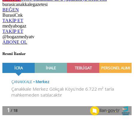
burasicanakkalegazetesi
BEĞEN
BurasiCnk
TAKİP ET
medyabogaz
TAKİP ET
@bogazmedyatv
ABONE OL
Resmî İlanlar