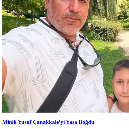
Minik Yusuf Çanakkale’yi Yasa Boğdu