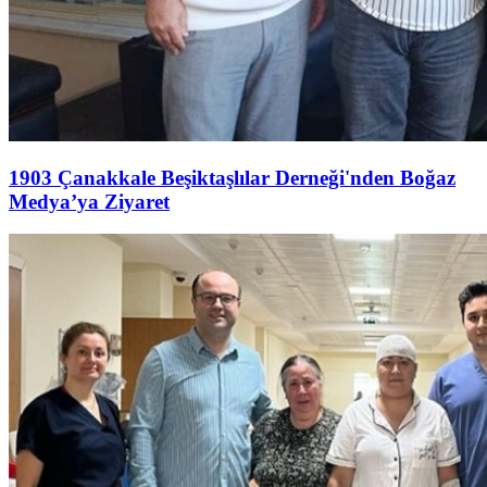
1903 Çanakkale Beşiktaşlılar Derneği'nden Boğaz
Medya’ya Ziyaret