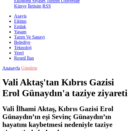
Ekonomi
Siyaset
Turizm
Üniversite
Künye
İletişim
RSS
Asayiş
Eğitim
Emlak
Yaşam
Tarım Ve Sanayi
Belediye
Teknoloji
Yerel
Resmî İlan
Anasayfa
Gündem
Vali Aktaş'tan Kıbrıs Gazisi
Erol Günaydın'a taziye ziyareti
Vali İlhami Aktaş, Kıbrıs Gazisi Erol
Günaydın’ın eşi Sevinç Günaydın’ın
hayatını kaybetmesi nedeniyle taziye