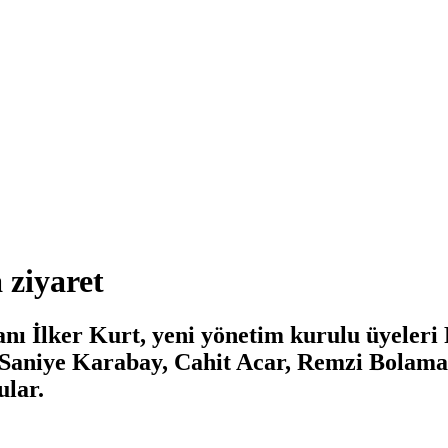
 ziyaret
nı İlker Kurt, yeni yönetim kurulu üyeler
niye Karabay, Cahit Acar, Remzi Bolaman v
ular.