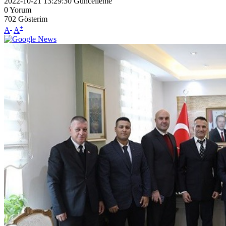
2022-10-21 13:29:30
Güncelleme
0
Yorum
702
Gösterim
-
+
A
A