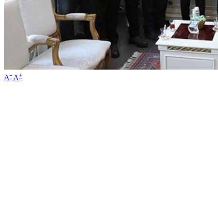
-
+
A
A