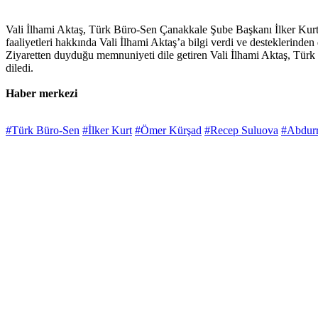
Vali İlhami Aktaş, Türk Büro-Sen Çanakkale Şube Başkanı İlker Kurt v
faaliyetleri hakkında Vali İlhami Aktaş’a bilgi verdi ve desteklerinden
Ziyaretten duyduğu memnuniyeti dile getiren Vali İlhami Aktaş, Türk
diledi.
Haber merkezi
#Türk Büro-Sen
#İlker Kurt
#Ömer Kürşad
#Recep Suluova
#Abdur