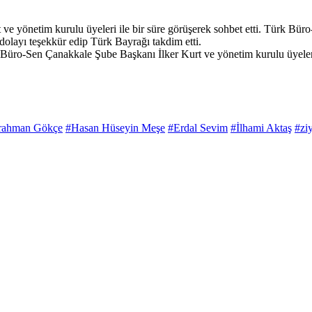
e yönetim kurulu üyeleri ile bir süre görüşerek sohbet etti. Türk Büro
 dolayı teşekkür edip Türk Bayrağı takdim etti.
 Büro-Sen Çanakkale Şube Başkanı İlker Kurt ve yönetim kurulu üyeleri
rahman Gökçe
#Hasan Hüseyin Meşe
#Erdal Sevim
#İlhami Aktaş
#ziy