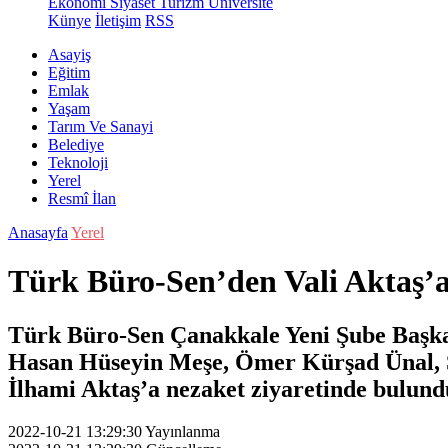
Ekonomi
Siyaset
Turizm
Üniversite
Künye
İletişim
RSS
Asayiş
Eğitim
Emlak
Yaşam
Tarım Ve Sanayi
Belediye
Teknoloji
Yerel
Resmî İlan
Anasayfa
Yerel
Türk Büro-Sen’den Vali Aktaş’a
Türk Büro-Sen Çanakkale Yeni Şube Başka
Hasan Hüseyin Meşe, Ömer Kürşad Ünal, Sa
İlhami Aktaş’a nezaket ziyaretinde bulund
2022-10-21 13:29:30
Yayınlanma