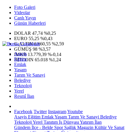
Foto Galeri
Videolar
Canlı Yayın
Günün Haberleri
DOLAR
47,74
%0,25
EURO
55,25
%0,43
G.ALTIN
6.660,55
%2,59
GÜMÜŞ
98
%3,57
Asayiş
IMKB
13.779,39
%-0,14
Eğitim
BITCOIN
65.018
%1,24
Emlak
Yaşam
Tarım Ve Sanayi
Belediye
Teknoloji
Yerel
Resmî İlan
Facebook
Twitter
Instagram
Youtube
Asayiş
Eğitim
Emlak
Yaşam
Tarım Ve Sanayi
Belediye
Teknoloji
Yerel
Tanıtım
İş Dünyası
Yatırım
İlan
Gündem
İlçe - Belde
Spor
Sağlık
Magazin
Kültür Ve Sanat