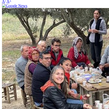
-
+
A
A