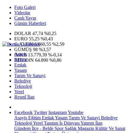
Foto Galeri
Videolar
Canlı Yayın
Günün Haberleri
DOLAR
47,74
%0,25
EURO
55,25
%0,43
G.ALTIN
6.660,55
%2,59
GÜMÜŞ
98
%3,57
Asayiş
IMKB
13.779,39
%-0,14
Eğitim
BITCOIN
64.890
%0,86
Emlak
Yaşam
Tarım Ve Sanayi
Belediye
Teknoloji
Yerel
Resmî İlan
Facebook
Twitter
Instagram
Youtube
Asayiş
Eğitim
Emlak
Yaşam
Tarım Ve Sanayi
Belediye
Teknoloji
Yerel
Tanıtım
İş Dünyası
Yatırım
İlan
Gündem
İlçe - Belde
Spor
Sağlık
Magazin
Kültür Ve Sanat