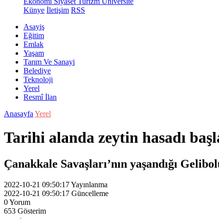
Ekonomi
Siyaset
Turizm
Üniversite
Künye
İletişim
RSS
Asayiş
Eğitim
Emlak
Yaşam
Tarım Ve Sanayi
Belediye
Teknoloji
Yerel
Resmî İlan
Anasayfa
Yerel
Tarihi alanda zeytin hasadı başl
Çanakkale Savaşları’nın yaşandığı Gelibol
2022-10-21 09:50:17
Yayınlanma
2022-10-21 09:50:17
Güncelleme
0
Yorum
653
Gösterim