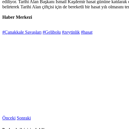
ediliyor. Tarihi Alan Başkanı İsmail Kaşdemir hasat gününe katılarak ç
belirterek Tarihi Alan çiftçisi için de bereketli bir hasat yılı olmasını te
Haber Merkezi
#Çanakkale Savaşları
#Gelibolu
#zeytinlik
#hasat
Önceki
Sonraki