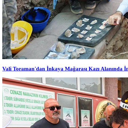
Vali Toraman'dan İnkaya Mağarası Kazı Alanında İ