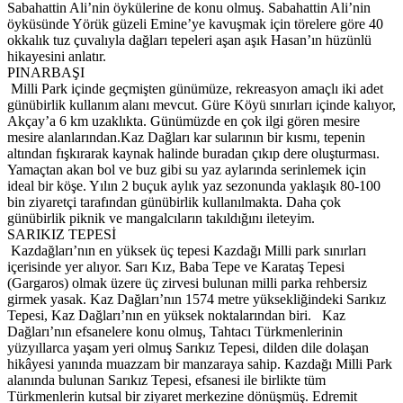
Sabahattin Ali’nin öykülerine de konu olmuş. Sabahattin Ali’nin
öyküsünde Yörük güzeli Emine’ye kavuşmak için törelere göre 40
okkalık tuz çuvalıyla dağları tepeleri aşan aşık Hasan’ın hüzünlü
hikayesini anlatır.
PINARBAŞI
Milli Park içinde geçmişten günümüze, rekreasyon amaçlı iki adet
günübirlik kullanım alanı mevcut. Güre Köyü sınırları içinde kalıyor,
Akçay’a 6 km uzaklıkta. Günümüzde en çok ilgi gören mesire
mesire alanlarından.Kaz Dağları kar sularının bir kısmı, tepenin
altından fışkırarak kaynak halinde buradan çıkıp dere oluşturması.
Yamaçtan akan bol ve buz gibi su yaz aylarında serinlemek için
ideal bir köşe. Yılın 2 buçuk aylık yaz sezonunda yaklaşık 80-100
bin ziyaretçi tarafından günübirlik kullanılmakta. Daha çok
günübirlik piknik ve mangalcıların takıldığını ileteyim.
SARIKIZ TEPESİ
Kazdağları’nın en yüksek üç tepesi Kazdağı Milli park sınırları
içerisinde yer alıyor. Sarı Kız, Baba Tepe ve Karataş Tepesi
(Gargaros) olmak üzere üç zirvesi bulunan milli parka rehbersiz
girmek yasak. Kaz Dağları’nın 1574 metre yüksekliğindeki Sarıkız
Tepesi, Kaz Dağları’nın en yüksek noktalarından biri. Kaz
Dağları’nın efsanelere konu olmuş, Tahtacı Türkmenlerinin
yüzyıllarca yaşam yeri olmuş Sarıkız Tepesi, dilden dile dolaşan
hikâyesi yanında muazzam bir manzaraya sahip. Kazdağı Milli Park
alanında bulunan Sarıkız Tepesi, efsanesi ile birlikte tüm
Türkmenlerin kutsal bir ziyaret merkezine dönüşmüş. Edremit