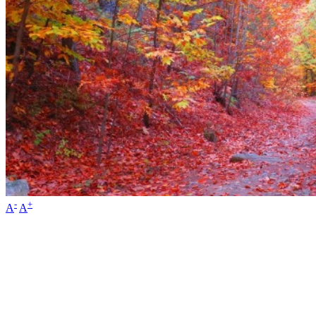
-
+
A
A