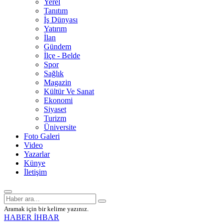
Yerel
Tanıtım
İş Dünyası
Yatırım
İlan
Gündem
İlçe - Belde
Spor
Sağlık
Magazin
Kültür Ve Sanat
Ekonomi
Siyaset
Turizm
Üniversite
Foto Galeri
Video
Yazarlar
Künye
İletişim
Aramak için bir kelime yazınız.
HABER İHBAR