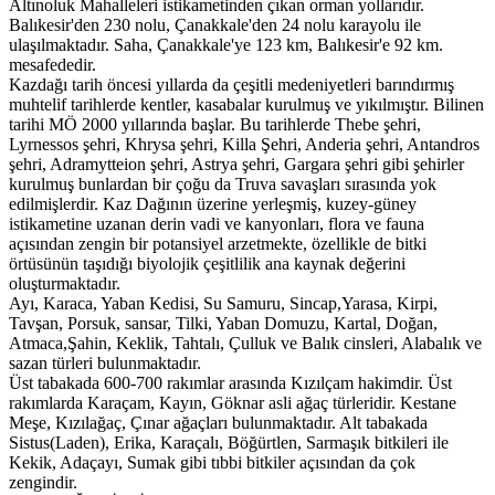
Altınoluk Mahalleleri istikametinden çıkan orman yollarıdır.
Balıkesir'den 230 nolu, Çanakkale'den 24 nolu karayolu ile
ulaşılmaktadır. Saha, Çanakkale'ye 123 km, Balıkesir'e 92 km.
mesafededir.
Kazdağı tarih öncesi yıllarda da çeşitli medeniyetleri barındırmış
muhtelif tarihlerde kentler, kasabalar kurulmuş ve yıkılmıştır. Bilinen
tarihi MÖ 2000 yıllarında başlar. Bu tarihlerde Thebe şehri,
Lyrnessos şehri, Khrysa şehri, Killa Şehri, Anderia şehri, Antandros
şehri, Adramytteion şehri, Astrya şehri, Gargara şehri gibi şehirler
kurulmuş bunlardan bir çoğu da Truva savaşları sırasında yok
edilmişlerdir. Kaz Dağının üzerine yerleşmiş, kuzey-güney
istikametine uzanan derin vadi ve kanyonları, flora ve fauna
açısından zengin bir potansiyel arzetmekte, özellikle de bitki
örtüsünün taşıdığı biyolojik çeşitlilik ana kaynak değerini
oluşturmaktadır.
Ayı, Karaca, Yaban Kedisi, Su Samuru, Sincap,Yarasa, Kirpi,
Tavşan, Porsuk, sansar, Tilki, Yaban Domuzu, Kartal, Doğan,
Atmaca,Şahin, Keklik, Tahtalı, Çulluk ve Balık cinsleri, Alabalık ve
sazan türleri bulunmaktadır.
Üst tabakada 600-700 rakımlar arasında Kızılçam hakimdir. Üst
rakımlarda Karaçam, Kayın, Göknar asli ağaç türleridir. Kestane
Meşe, Kızılağaç, Çınar ağaçları bulunmaktadır. Alt tabakada
Sistus(Laden), Erika, Karaçalı, Böğürtlen, Sarmaşık bitkileri ile
Kekik, Adaçayı, Sumak gibi tıbbi bitkiler açısından da çok
zengindir.