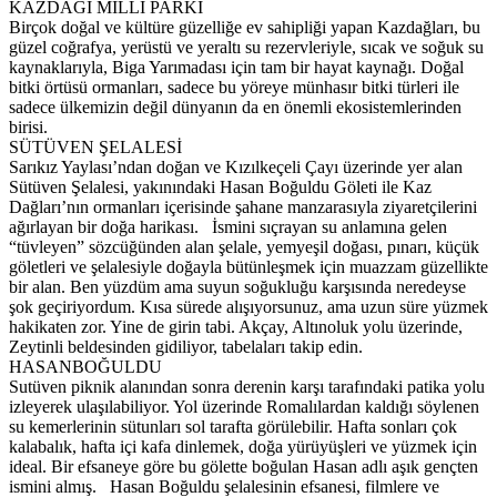
KAZDAĞI MİLLİ PARKI
Birçok doğal ve kültüre güzelliğe ev sahipliği yapan Kazdağları, bu
güzel coğrafya, yerüstü ve yeraltı su rezervleriyle, sıcak ve soğuk su
kaynaklarıyla, Biga Yarımadası için tam bir hayat kaynağı. Doğal
bitki örtüsü ormanları, sadece bu yöreye münhasır bitki türleri ile
sadece ülkemizin değil dünyanın da en önemli ekosistemlerinden
birisi.
SÜTÜVEN ŞELALESİ
Sarıkız Yaylası’ndan doğan ve Kızılkeçeli Çayı üzerinde yer alan
Sütüven Şelalesi, yakınındaki Hasan Boğuldu Göleti ile Kaz
Dağları’nın ormanları içerisinde şahane manzarasıyla ziyaretçilerini
ağırlayan bir doğa harikası. İsmini sıçrayan su anlamına gelen
“tüvleyen” sözcüğünden alan şelale, yemyeşil doğası, pınarı, küçük
göletleri ve şelalesiyle doğayla bütünleşmek için muazzam güzellikte
bir alan. Ben yüzdüm ama suyun soğukluğu karşısında neredeyse
şok geçiriyordum. Kısa sürede alışıyorsunuz, ama uzun süre yüzmek
hakikaten zor. Yine de girin tabi. Akçay, Altınoluk yolu üzerinde,
Zeytinli beldesinden gidiliyor, tabelaları takip edin.
HASANBOĞULDU
Sutüven piknik alanından sonra derenin karşı tarafındaki patika yolu
izleyerek ulaşılabiliyor. Yol üzerinde Romalılardan kaldığı söylenen
su kemerlerinin sütunları sol tarafta görülebilir. Hafta sonları çok
kalabalık, hafta içi kafa dinlemek, doğa yürüyüşleri ve yüzmek için
ideal. Bir efsaneye göre bu gölette boğulan Hasan adlı aşık gençten
ismini almış. Hasan Boğuldu şelalesinin efsanesi, filmlere ve