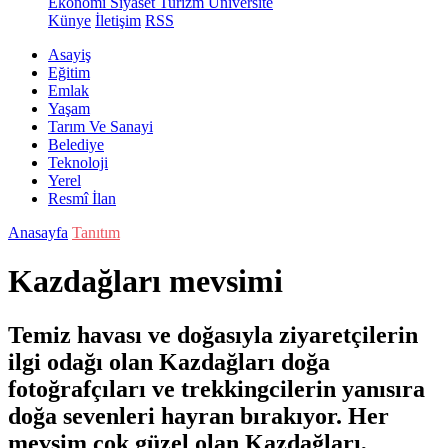
Ekonomi
Siyaset
Turizm
Üniversite
Künye
İletişim
RSS
Asayiş
Eğitim
Emlak
Yaşam
Tarım Ve Sanayi
Belediye
Teknoloji
Yerel
Resmî İlan
Anasayfa
Tanıtım
Kazdağları mevsimi
Temiz havası ve doğasıyla ziyaretçilerin
ilgi odağı olan Kazdağları doğa
fotoğrafçıları ve trekkingcilerin yanısıra
doğa sevenleri hayran bırakıyor. Her
mevsim çok güzel olan Kazdağları,