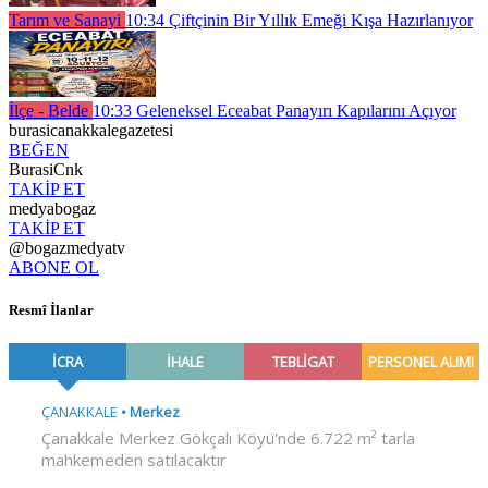
Tarım ve Sanayi
10:34
Çiftçinin Bir Yıllık Emeği Kışa Hazırlanıyor
İlçe - Belde
10:33
Geleneksel Eceabat Panayırı Kapılarını Açıyor
burasicanakkalegazetesi
BEĞEN
BurasiCnk
TAKİP ET
medyabogaz
TAKİP ET
@bogazmedyatv
ABONE OL
Resmî İlanlar