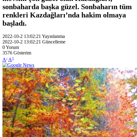
sonbaharda başka güzel. Sonbaharın tüm
renkleri Kazdağları’nda hakim olmaya
başladı.
2022-10-2 13:02:21
Yayınlanma
2022-10-2 13:02:21
Güncelleme
0
Yorum
3576
Gösterim
-
+
A
A