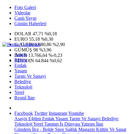
Foto Galeri
Videolar
Canlı Yayın
Günün Haberleri
DOLAR
47,71
%0,18
EURO
55,18
%0,30
G.ALTIN
6.680,86
%2,90
GÜMÜŞ
98
%3,96
Asayiş
IMKB
13.766,64
%-0,23
Eğitim
BITCOIN
64.844
%0,62
Emlak
Yaşam
Tarım Ve Sanayi
Belediye
Teknoloji
Yerel
Resmî İlan
Facebook
Twitter
Instagram
Youtube
Asayiş
Eğitim
Emlak
Yaşam
Tarım Ve Sanayi
Belediye
Teknoloji
Yerel
Tanıtım
İş Dünyası
Yatırım
İlan
Gündem
İlçe - Belde
Spor
Sağlık
Magazin
Kültür Ve Sanat