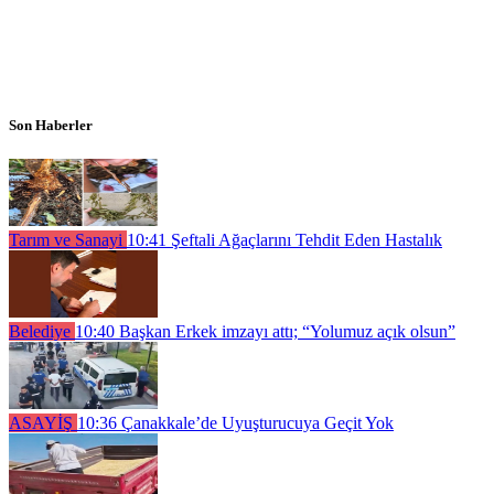
Son Haberler
Tarım ve Sanayi
10:41
Şeftali Ağaçlarını Tehdit Eden Hastalık
Belediye
10:40
Başkan Erkek imzayı attı; “Yolumuz açık olsun”
ASAYİŞ
10:36
Çanakkale’de Uyuşturucuya Geçit Yok