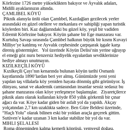
Körfezine 1726 metre yükseklikten bakıyor ve Ayvalık adaları,
Midilli ayaklarınızın altında.
ÇAMLIBEL KÖYÜ
Piknik alanıyla ünlü olan Çamlıbel, Kazdağları gezilecek yerler
arasındaki en güzel otellere ve mekanlara ev sahipliği yapan turistik
köylerden biri. Kaz dağlarındaki bu güzel köy, yeşil bir vadiden
Edremit Körfezine bakıyor. Köyün şahane bir Ege manzarası var.
Kurtuluş Savaşı sırasında Çamlıbel halkının büyük bir kısmı Kuvayi
Milliye’ye katılmış ve Ayvalık cephesinde çarpışarak işgale karşı
direniş göstermişler. Yol üzerinde Köyün Delisi‘nin yerine uğrayıp
el emeği göz nuru benzersiz hediyelik eşyalardan sevdiklerinize
hediye almayı unutmayın.
KIZILKEÇİLİ KÖYÜ
Kızılkeçili Çayı’nın kenarında bulunan köyün tarihi Osmanlı
kayıtlarında 1890’lardan beri yer almış. Günümüzde yeni yeni
yapılan taş villalarla köy yeniden hayata dönmüş gibi görünüyor. İş
dünyası, sanat ve akademik camiasından insanlar sessiz sedasız bu
şahane manzarası olan köye yerleşmeye başlamışlar. Ziyaretçilerce
piknik alanı olarak kullanılan köyde 850 yıllık görkemli bir çınar
ağacı da var. Köye kadar giden bir asfalt yol da yapıldı. Akçay
yolçatından 2,7 km uzaklıkta sadece. Ben Güre Beldesi üzerinde,
“Haçlı Yolu” olarak bilinen eski bir yoldan araçla geçerek gittim.
Sutüven’e kadar uzanan 3 km kadar stabilize bir yol da var.
MIHLI ŞELALESİ
Roma döneminden kalma kemerli köprüsü, yemyeşil doğası,