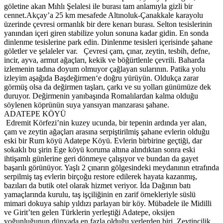
göletine akan Mıhlı Şelalesi ile burası tam anlamıyla gizli bir
cennet.Akçay’a 25 km mesafede Altınoluk-Çanakkale karayolu
üzerinde çevresi ormanlık bir dere kenarı burası. Selton tesislerinin
yanından içeri giren stabilize yolun sonuna kadar gidin. En sonda
dinlenme tesislerine park edin. Dinlenme tesisleri içerisinde şahane
göletler ve şelaleler var. Çevresi çam, çınar, zeytin, tesbih, defne,
incir, ayva, armut ağaçları, kekik ve böğürtlenle çevrili. Baharda
izlemenin tadına doyum olmuyor çağlayan sularının. Patika yolu
izleyim aşağıda Başdeğirmen‘e doğru yürüyün. Oldukça zarar
görmüş olsa da değirmen taşları, çarkı ve su yolları günümüze dek
duruyor. Değirmenin yanıbaşında Romalılardan kalma olduğu
söylenen köprünün suya yansıyan manzarası şahane.
ADATEPE KÖYÜ
Edremit Körfezi’nin kuzey ucunda, bir tepenin ardında yer alan,
çam ve zeytin ağaçları arasına serpiştirilmiş şahane evlerin olduğu
eski bir Rum köyü Adatepe Köyü. Evlerin birbirine geçtiği, dar
sokaklı bu şirin Ege köyü koruma altına alındıktan sonra eski
ihtişamlı günlerine geri dönmeye çalışıyor ve bundan da gayet
başarılı görünüyor. Yaşlı 2 çınarın gölgesindeki meydanının etrafında
serpilmiş taş evlerin birçoğu restore edilerek hayata kazanmış,
bazıları da butik otel olarak hizmet veriyor. İda Dağının batı
yamaçlarında kurulu, taş işçiliğinin en zarif örnekleriyle süslü
mimari dokuya sahip yıldızı parlayan bir köy. Mübadele ile Midilli
ve Girit’ten gelen Türklerin yerleştiği Adatepe, oksijen
yoğunluğunun dünyada en fazla olduğu yerlerden biri. Zeytincilik