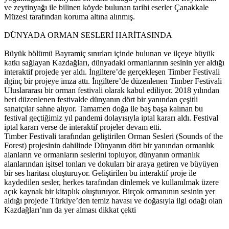
ve zeytinyağı ile bilinen köyde bulunan tarihi eserler Çanakkale
Müzesi tarafından koruma altına alınmış.
DÜNYADA ORMAN SESLERİ HARİTASINDA
Büyük bölümü Bayramiç sınırları içinde bulunan ve ilçeye büyük
katkı sağlayan Kazdağları, dünyadaki ormanlarının sesinin yer aldığı
interaktif projede yer aldı. İngiltere’de gerçekleşen Timber Festivali
ilginç bir projeye imza attı. İngiltere’de düzenlenen Timber Festivali
Uluslararası bir orman festivali olarak kabul ediliyor. 2018 yılından
beri düzenlenen festivalde dünyanın dört bir yanından çeşitli
sanatçılar sahne alıyor. Tamamen doğa ile baş başa kalınan bu
festival geçtiğimiz yıl pandemi dolayısıyla iptal kararı aldı. Festival
iptal kararı verse de interaktif projeler devam etti.
Timber Festivali tarafından geliştirilen Orman Sesleri (Sounds of the
Forest) projesinin dahilinde Dünyanın dört bir yanından ormanlık
alanların ve ormanların seslerini topluyor, dünyanın ormanlık
alanlarından işitsel tonları ve dokuları bir araya getiren ve büyüyen
bir ses haritası oluşturuyor. Geliştirilen bu interaktif proje ile
kaydedilen sesler, herkes tarafından dinlemek ve kullanılmak üzere
açık kaynak bir kitaplık oluşturuyor. Birçok ormanının sesinin yer
aldığı projede Türkiye’den temiz havası ve doğasıyla ilgi odağı olan
Kazdağları’nın da yer alması dikkat çekti