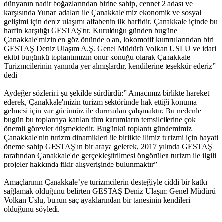
dünyanın nadir boğazlarından birine sahip, cennet 2 adası ve
karşısında Yunan adaları ile Çanakkale'miz ekonomik ve sosyal
gelişimi için deniz ulaşımı alfabenin ilk harfidir. Çanakkale içinde bu
harfin karşılığı GESTAŞ'tır. Kurulduğu günden bugüne
Çanakkale'mizin en göz önünde olan, lokomotif kumrularından biri
GESTAŞ Deniz Ulaşım A.Ş. Genel Müdürü Volkan USLU ve idari
ekibi bugünkü toplantımızın onur konuğu olarak Çanakkale
Turizmcilerinin yanında yer almışlardır, kendilerine teşekkür ederiz”
dedi
Aydeğer sözlerini şu şekilde sürdürdü:” Amacımız birlikte hareket
ederek, Çanakkale'mizin turizm sektöründe hak ettiği konuma
gelmesi için var gücümüz ile durmadan çalışmaktır. Bu nedenle
bugün bu toplantıya katılan tüm kurumların temsilcilerine çok
önemli görevler düşmektedir. Bugünkü toplantı gündemimiz
Çanakkale'nin turizm dinamikleri ile birlikte ilimiz turizmi için hayati
öneme sahip GESTAŞ'ın bir araya gelerek, 2017 yılında GESTAŞ
tarafından Çanakkale'de gerçekleştirilmesi öngörülen turizm ile ilgili
projeler hakkında fikir alışverişinde bulunmaktır”
Amaçlarının Çanakkale’ye turizmcilerin desteğiyle ciddi bir katkı
sağlamak olduğunu belirten GESTAŞ Deniz Ulaşım Genel Müdürü
Volkan Uslu, bunun saç ayaklarından bir tanesinin kendileri
olduğunu söyledi.