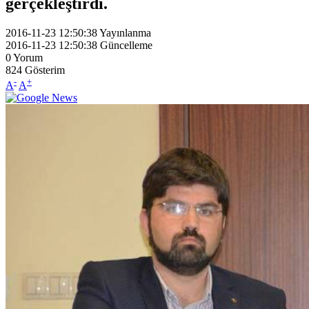
gerçekleştirdi.
2016-11-23 12:50:38
Yayınlanma
2016-11-23 12:50:38
Güncelleme
0
Yorum
824
Gösterim
-
+
A
A