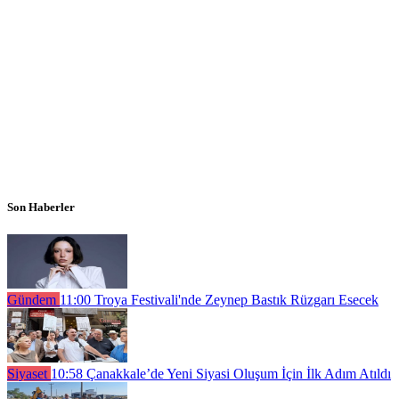
Son Haberler
Gündem
11:00
Troya Festivali'nde Zeynep Bastık Rüzgarı Esecek
Siyaset
10:58
Çanakkale’de Yeni Siyasi Oluşum İçin İlk Adım Atıldı