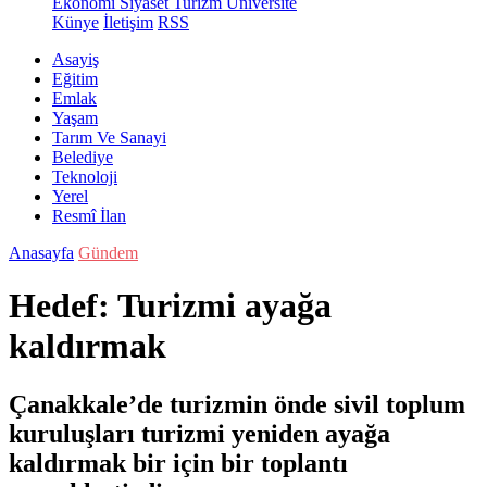
Ekonomi
Siyaset
Turizm
Üniversite
Künye
İletişim
RSS
Asayiş
Eğitim
Emlak
Yaşam
Tarım Ve Sanayi
Belediye
Teknoloji
Yerel
Resmî İlan
Anasayfa
Gündem
Hedef: Turizmi ayağa
kaldırmak
Çanakkale’de turizmin önde sivil toplum
kuruluşları turizmi yeniden ayağa
kaldırmak bir için bir toplantı