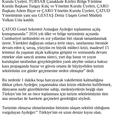
Kurulu Üyeleri, TÜRSAB Çanakkale Körfez Bölge Yürütme
Kurulu Başkanı Turgay Kılıç ve Yönetim Kurulu Üyeleri, ÇARO
Başkanı Adem Biçer ve ÇARO Yönetim Kurulu Üyeleri, ÇATUD
Yönetiminin yanı sıra GESTAŞ Deniz Ulaşım Genel Müdürü
Volkan Uslu katıldı.
ÇATOD Genel Sekreteri Armağan Aydeğer toplantının açılış
konuşmasında:” 2016 yılı ülke ve bölge turizmimiz açısında
Cumhuriyet tarihindeki en zor yıllardan biri olarak tamamlanmak
üzere. Yürekleri dağlayan onlarca terör olayı, sınırlarımız ötesinde
devam eden iç savaş, yüzyılın en büyük mülteci krizi, maalesef 15
temmuz da yaşanan alçak kalkışma girişimi ve sonrasında devam
etmekte olan sancılı arınma süreci, yurt dışı basın ve yayın
kuruluşları tarafından gerçekleştirilen yanlı aleyhte onlarca haksız
kara propaganda huzur ve güven ortamı ile büyüyebilen turizm
sektörünün zor günler geçirmesine neden olmuştur” dedi.
Bu nedenle 1 dakika boşa harcayacak vakitlerinin kalmadığına
dikkat çeken Aydeğer, yaşanmakta olan krizin etkilerini hafifletmek,
dünyanın nadir güzelliklerine sahip, medeniyetlerin beşiği olan
Türkiye’nin bir an önce toplanması için turizm sektörümüzün tüm
ana unsurları ile harekete geçmeleri gerektiğini söyledi.
Turizmin olmazsa olmazlarından birisinin ulaşım sektörü olduğunu
vurgulayan Aydeğer:” Türkiye'nin en uzun denize kıyısı olan,