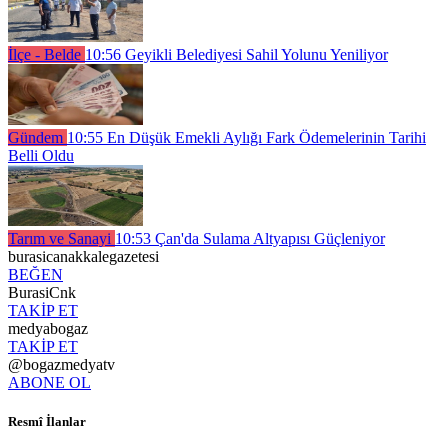
İlçe - Belde
10:56
Geyikli Belediyesi Sahil Yolunu Yeniliyor
Gündem
10:55
En Düşük Emekli Aylığı Fark Ödemelerinin Tarihi
Belli Oldu
Tarım ve Sanayi
10:53
Çan'da Sulama Altyapısı Güçleniyor
burasicanakkalegazetesi
BEĞEN
BurasiCnk
TAKİP ET
medyabogaz
TAKİP ET
@bogazmedyatv
ABONE OL
Resmî İlanlar