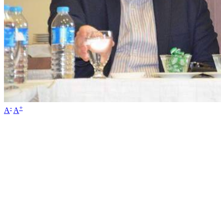
-
+
A
A