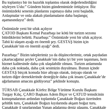
Bu toplantıyı bir ön hazırlık toplantısı olarak değerlendirdiğini
söyleyen Uslu:” Gündem bizim gündemimizle örtüşüyor. Biz
önümüzdeki senenin planlarını yapmaya daha yeni başladık.
Anlaşmalar ve onla alakalı planlamaların daha başlangıç
aşamasındayız” dedi.
Önümüzde yeni bir ufuk açılıyor
ÇATOD Başkanı Kemal Pazarbaşı ise kötü bir turizm sezonu
bitirdiklerini belirtti. Pazarbaşı:” Önümüzde yeni bir ufuk açılıyor.
Tabii ki ulaşım ayağı en önemli şey. GESTAŞ bizim için
Çanakkale’nin en önemli ayağı” dedi.
Pazarbaşı:” Bizim taleplerimiz ya da düşüncelerimiz, ortak paydadan
çıkartacağımız şeyler Çanakkale’nin daha iyi bir yere taşınması, hem
hizmet kalitesinde daha çok ulaşılabilir olması. Turizm anlamında
daha çok noktada, daha çok sesimizin duyulması. Bunun içinde
GESTAŞ birçok konuda bize altyapı olarak, üstyapı olarak ve
turizm diğer derneklerinde desteğiyle daha çok insanı Çanakkale’de
ağırlamanın amacını güdüyoruz” şeklinde konuştu.
TÜRSAB Çanakkale Körfez Bölge Yürütme Kurulu Başkanı
Turgay Kılıç, ÇARO Başkanı Adem Biçer ve ÇATUD temsilcinin
konuşmalarının ardından toplantıda Çanakkale Boğazı üzerinden
şehitlik turu, Çanakkale Boğazı kıyılarında akşam boğaz turu,
Çanakkale il sınırlarından Yunan adalarına deniz ulaşımı, Çanakkale