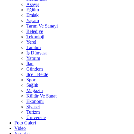
Asayiş
Eğitim
Emlak
Yaşam
Tarım Ve Sanayi
Belediye
Teknoloji
Yerel
Tanıtım
İş Dünyası
Yatırım
İlan
Gündem
İlçe - Belde
Spor
Sağlık
Magazin
Kültür Ve Sanat
Ekonomi
Siyaset
Turizm
Üniversite
Foto Galeri
Video
Yazarlar