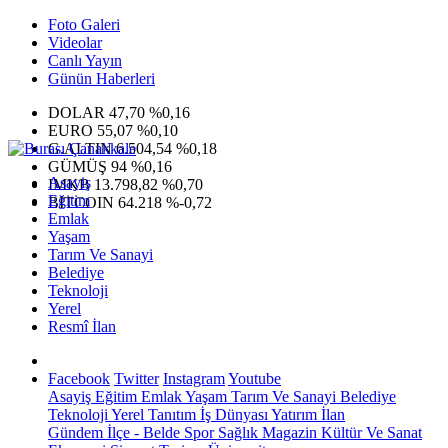
Foto Galeri
Videolar
Canlı Yayın
Günün Haberleri
DOLAR
47,70
%0,16
EURO
55,07
%0,10
G.ALTIN
6.504,54
%0,18
GÜMÜŞ
94
%0,16
Asayiş
IMKB
13.798,82
%0,70
Eğitim
BITCOIN
64.218
%-0,72
Emlak
Yaşam
Tarım Ve Sanayi
Belediye
Teknoloji
Yerel
Resmî İlan
Facebook
Twitter
Instagram
Youtube
Asayiş
Eğitim
Emlak
Yaşam
Tarım Ve Sanayi
Belediye
Teknoloji
Yerel
Tanıtım
İş Dünyası
Yatırım
İlan
Gündem
İlçe - Belde
Spor
Sağlık
Magazin
Kültür Ve Sanat