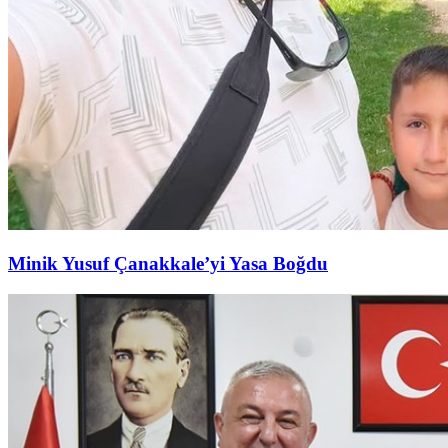
Minik Yusuf Çanakkale’yi Yasa Boğdu