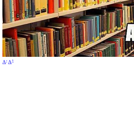
-
+
A
A