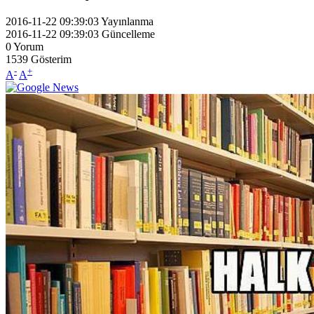
2016-11-22 09:39:03
Yayınlanma
2016-11-22 09:39:03
Güncelleme
0
Yorum
1539
Gösterim
-
+
A
A