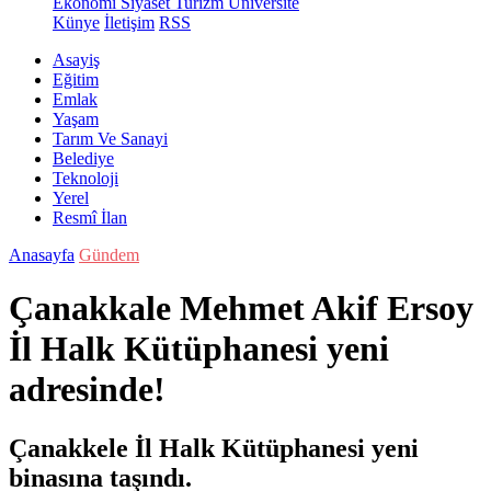
Ekonomi
Siyaset
Turizm
Üniversite
Künye
İletişim
RSS
Asayiş
Eğitim
Emlak
Yaşam
Tarım Ve Sanayi
Belediye
Teknoloji
Yerel
Resmî İlan
Anasayfa
Gündem
Çanakkale Mehmet Akif Ersoy
İl Halk Kütüphanesi yeni
adresinde!
Çanakkele İl Halk Kütüphanesi yeni
binasına taşındı.