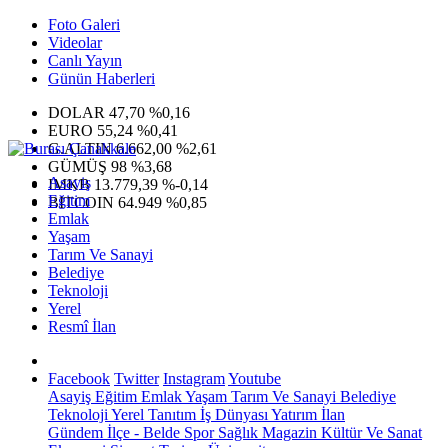
Foto Galeri
Videolar
Canlı Yayın
Günün Haberleri
DOLAR
47,70
%0,16
EURO
55,24
%0,41
G.ALTIN
6.662,00
%2,61
GÜMÜŞ
98
%3,68
Asayiş
IMKB
13.779,39
%-0,14
Eğitim
BITCOIN
64.949
%0,85
Emlak
Yaşam
Tarım Ve Sanayi
Belediye
Teknoloji
Yerel
Resmî İlan
Facebook
Twitter
Instagram
Youtube
Asayiş
Eğitim
Emlak
Yaşam
Tarım Ve Sanayi
Belediye
Teknoloji
Yerel
Tanıtım
İş Dünyası
Yatırım
İlan
Gündem
İlçe - Belde
Spor
Sağlık
Magazin
Kültür Ve Sanat