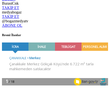
BurasiCnk
TAKİP ET
medyabogaz
TAKİP ET
@bogazmedyatv
ABONE OL
Resmî İlanlar