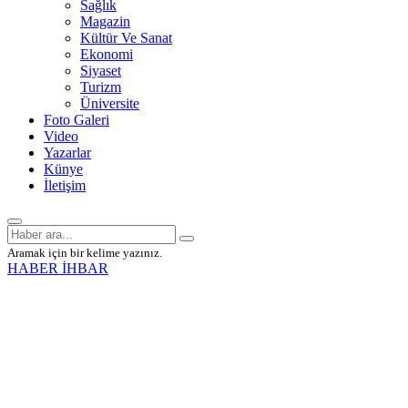
Sağlık
Magazin
Kültür Ve Sanat
Ekonomi
Siyaset
Turizm
Üniversite
Foto Galeri
Video
Yazarlar
Künye
İletişim
Aramak için bir kelime yazınız.
HABER İHBAR