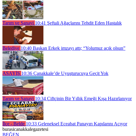
Tarım ve Sanayi
10:41
Şeftali Ağaçlarını Tehdit Eden Hastalık
Belediye
10:40
Başkan Erkek imzayı attı; “Yolumuz açık olsun”
ASAYİŞ
10:36
Çanakkale’de Uyuşturucuya Geçit Yok
Tarım ve Sanayi
10:34
Çiftçinin Bir Yıllık Emeği Kışa Hazırlanıyor
İlçe - Belde
10:33
Geleneksel Eceabat Panayırı Kapılarını Açıyor
burasicanakkalegazetesi
BEĞEN