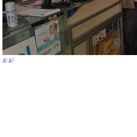
-
+
A
A