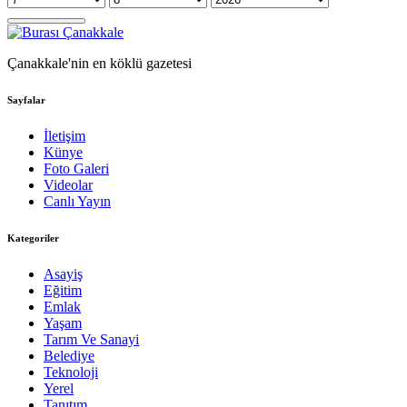
Çanakkale'nin en köklü gazetesi
Sayfalar
İletişim
Künye
Foto Galeri
Videolar
Canlı Yayın
Kategoriler
Asayiş
Eğitim
Emlak
Yaşam
Tarım Ve Sanayi
Belediye
Teknoloji
Yerel
Tanıtım