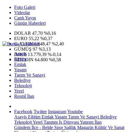
Foto Galeri
Videolar
Canlı Yayın
Günün Haberleri
DOLAR
47,70
%0,16
EURO
55,22
%0,37
G.ALTIN
6.648,47
%2,40
GÜMÜŞ
97
%3,13
Asayiş
IMKB
13.779,39
%-0,14
Eğitim
BITCOIN
64.800
%0,58
Emlak
Yaşam
Tarım Ve Sanayi
Belediye
Teknoloji
Yerel
Resmî İlan
Facebook
Twitter
Instagram
Youtube
Asayiş
Eğitim
Emlak
Yaşam
Tarım Ve Sanayi
Belediye
Teknoloji
Yerel
Tanıtım
İş Dünyası
Yatırım
İlan
Gündem
İlçe - Belde
Spor
Sağlık
Magazin
Kültür Ve Sanat