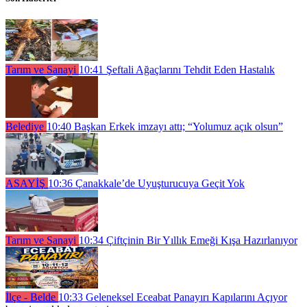
Tarım ve Sanayi
10:41
Şeftali Ağaçlarını Tehdit Eden Hastalık
Belediye
10:40
Başkan Erkek imzayı attı; “Yolumuz açık olsun”
ASAYİŞ
10:36
Çanakkale’de Uyuşturucuya Geçit Yok
Tarım ve Sanayi
10:34
Çiftçinin Bir Yıllık Emeği Kışa Hazırlanıyor
İlçe - Belde
10:33
Geleneksel Eceabat Panayırı Kapılarını Açıyor