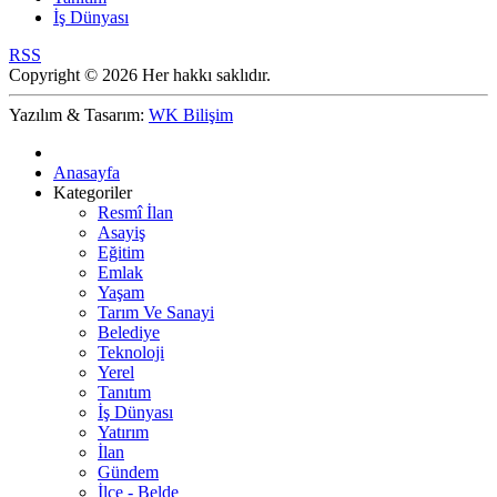
İş Dünyası
RSS
Copyright © 2026 Her hakkı saklıdır.
Yazılım & Tasarım:
WK Bilişim
Anasayfa
Kategoriler
Resmî İlan
Asayiş
Eğitim
Emlak
Yaşam
Tarım Ve Sanayi
Belediye
Teknoloji
Yerel
Tanıtım
İş Dünyası
Yatırım
İlan
Gündem
İlçe - Belde