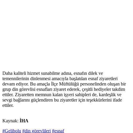
Daha kaliteli hizmet sunabilme adına, esnafın dilek ve
temennilerinin dinlenmesi amacıyla başlatılan esnaf ziyaretleri
devam ediyor. Bu amaçla İlçe Müftülüğü personelinden oluşan bir
grup din görevlisi esnafları ziyaret ederek, çeşitli hediyeler takdim
ettiler. Ziyaretten memnun kalan işyeri sahipleri de, kardeşlik ve
sevgi bağlarını güçlendiren bu ziyaretler için teşekkürlerini ifade
ettiler.
Kaynak:
İHA
#Gelibolu
#din görevlileri
#esnaf