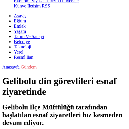
Ekonomi
Siyaset
Turizm
Üniversite
Künye
İletişim
RSS
Asayiş
Eğitim
Emlak
Yaşam
Tarım Ve Sanayi
Belediye
Teknoloji
Yerel
Resmî İlan
Anasayfa
Gündem
Gelibolu din görevlileri esnaf
ziyaretinde
Gelibolu İlçe Müftülüğü tarafından
başlatılan esnaf ziyaretleri hız kesmeden
devam ediyor.