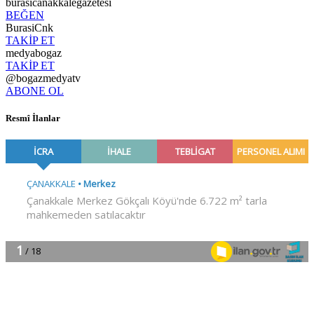
burasicanakkalegazetesi
BEĞEN
BurasiCnk
TAKİP ET
medyabogaz
TAKİP ET
@bogazmedyatv
ABONE OL
Resmî İlanlar