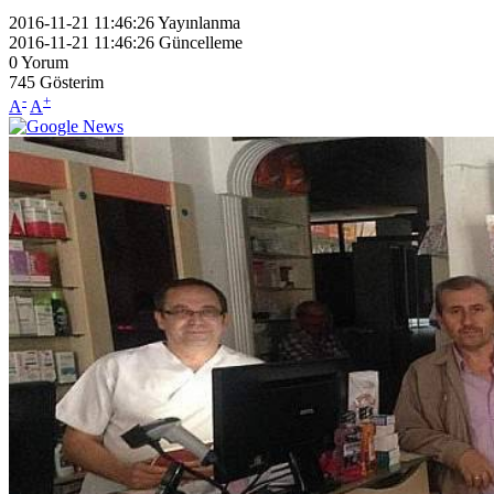
2016-11-21 11:46:26
Yayınlanma
2016-11-21 11:46:26
Güncelleme
0
Yorum
745
Gösterim
-
+
A
A