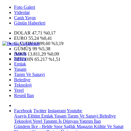
Foto Galeri
Videolar
Canlı Yayın
Günün Haberleri
DOLAR
47,71
%0,17
EURO
55,24
%0,41
G.ALTIN
6.699,60
%3,19
GÜMÜŞ
99
%5,38
Asayiş
IMKB
13.811,29
%0,09
Eğitim
BITCOIN
65.217
%1,51
Emlak
Yaşam
Tarım Ve Sanayi
Belediye
Teknoloji
Yerel
Resmî İlan
Facebook
Twitter
Instagram
Youtube
Asayiş
Eğitim
Emlak
Yaşam
Tarım Ve Sanayi
Belediye
Teknoloji
Yerel
Tanıtım
İş Dünyası
Yatırım
İlan
Gündem
İlçe - Belde
Spor
Sağlık
Magazin
Kültür Ve Sanat