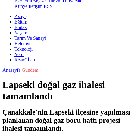
Ekonomi
Siyaset
Turizm
Üniversite
Künye
İletişim
RSS
Asayiş
Eğitim
Emlak
Yaşam
Tarım Ve Sanayi
Belediye
Teknoloji
Yerel
Resmî İlan
Anasayfa
Gündem
Lapseki doğal gaz ihalesi
tamamlandı
Çanakkale'nin Lapseki ilçesine yapılması
planlanan doğal gaz boru hattı projesi
ihalesi tamamlandı.