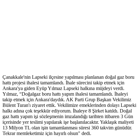
Çanakkale'nin Lapseki ilçesine yapılması planlanan doğal gaz boru
hattı projesi ihalesi tamamlandı. İhale sürecini takip etmek için
Ankara'ya giden Eyüp Yılmaz Lapseki halkına müjdeyi verdi.
Yılmaz, “Doğalgaz boru hattı yapım ihalesi tamamlandı. İhaleyi
takip etmek için Ankara'daydık. AK Parti Grup Başkan Vekilimiz
Bülent Turan'ı ziyaret ettik. Vekilimize emeklerinden dolayı Lapseki
halkı adına çok teşekkür ediyorum. İhaleye 8 Şirket katıldı. Doğal
gaz hattı yapım işi sözleşmenin imzalandığı tarihten itibaren 3 Gün
içerisinde yer teslimi yapılarak işe başlanılacaktır. Yaklaşık maliyeti
13 Milyon TL olan işin tamamlanması süresi 360 takvim günüdür.
Tekrar memleketimiz için hayırlı olsun" dedi.