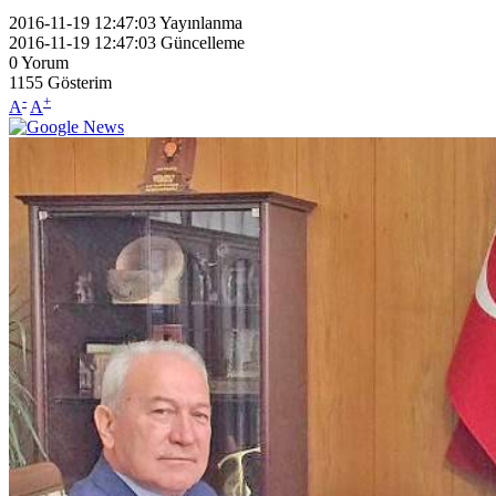
2016-11-19 12:47:03
Yayınlanma
2016-11-19 12:47:03
Güncelleme
0
Yorum
1155
Gösterim
-
+
A
A