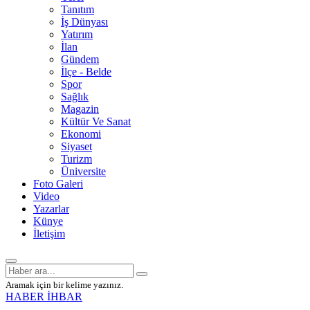
Tanıtım
İş Dünyası
Yatırım
İlan
Gündem
İlçe - Belde
Spor
Sağlık
Magazin
Kültür Ve Sanat
Ekonomi
Siyaset
Turizm
Üniversite
Foto Galeri
Video
Yazarlar
Künye
İletişim
Aramak için bir kelime yazınız.
HABER İHBAR