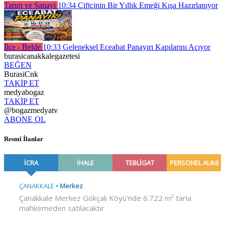
Tarım ve Sanayi
10:34
Çiftçinin Bir Yıllık Emeği Kışa Hazırlanıyor
İlçe - Belde
10:33
Geleneksel Eceabat Panayırı Kapılarını Açıyor
burasicanakkalegazetesi
BEĞEN
BurasiCnk
TAKİP ET
medyabogaz
TAKİP ET
@bogazmedyatv
ABONE OL
Resmî İlanlar