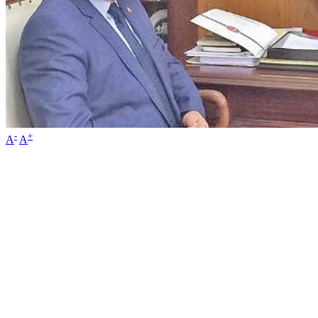
-
+
A
A