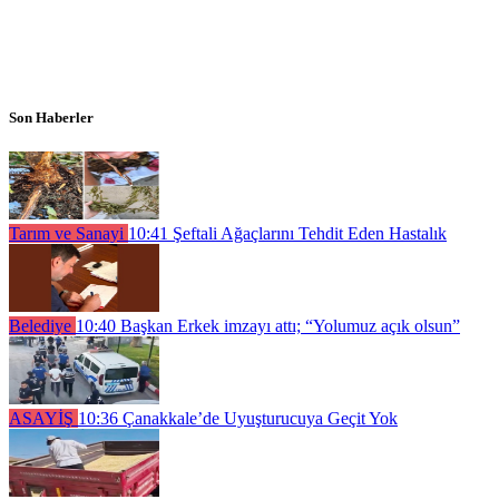
Son Haberler
Tarım ve Sanayi
10:41
Şeftali Ağaçlarını Tehdit Eden Hastalık
Belediye
10:40
Başkan Erkek imzayı attı; “Yolumuz açık olsun”
ASAYİŞ
10:36
Çanakkale’de Uyuşturucuya Geçit Yok