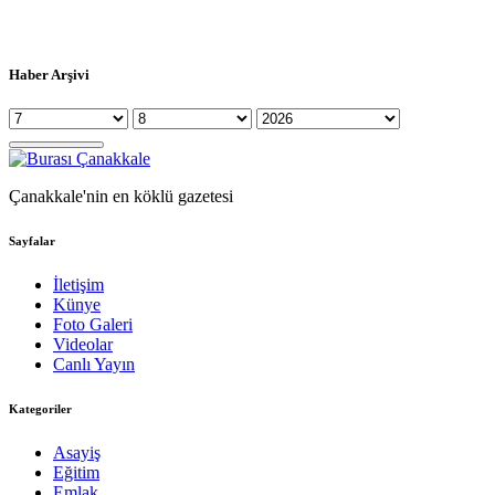
Haber Arşivi
Çanakkale'nin en köklü gazetesi
Sayfalar
İletişim
Künye
Foto Galeri
Videolar
Canlı Yayın
Kategoriler
Asayiş
Eğitim
Emlak