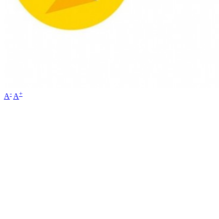
-
+
A
A