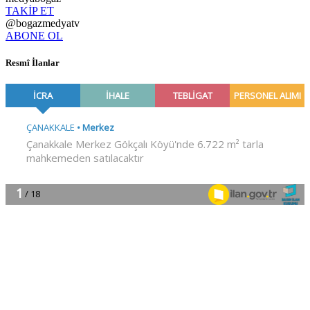
TAKİP ET
@bogazmedyatv
ABONE OL
Resmî İlanlar