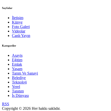
Sayfalar
İletişim
Künye
Foto Galeri
Videolar
Canlı Yayın
Kategoriler
Asayiş
Eğitim
Emlak
Yaşam
Tarım Ve Sanayi
Belediye
Teknoloji
Yerel
Tanıtım
İş Dünyası
RSS
Copyright © 2026 Her hakkı saklıdır.