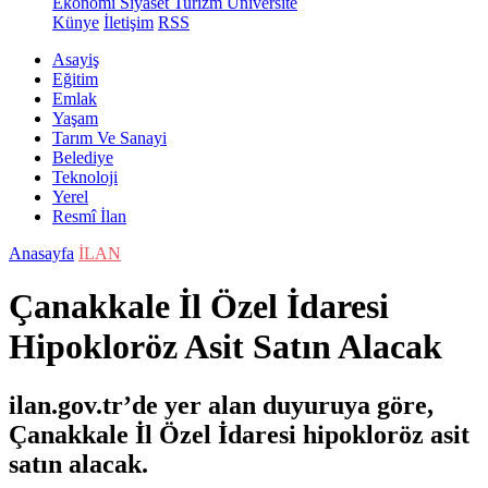
Ekonomi
Siyaset
Turizm
Üniversite
Künye
İletişim
RSS
Asayiş
Eğitim
Emlak
Yaşam
Tarım Ve Sanayi
Belediye
Teknoloji
Yerel
Resmî İlan
Anasayfa
İLAN
Çanakkale İl Özel İdaresi
Hipokloröz Asit Satın Alacak
ilan.gov.tr’de yer alan duyuruya göre,
Çanakkale İl Özel İdaresi hipokloröz asit
satın alacak.