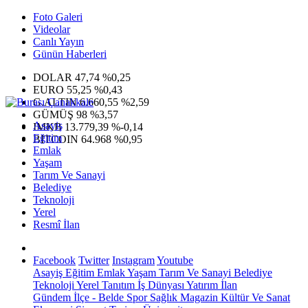
Foto Galeri
Videolar
Canlı Yayın
Günün Haberleri
DOLAR
47,74
%0,25
EURO
55,25
%0,43
G.ALTIN
6.660,55
%2,59
GÜMÜŞ
98
%3,57
Asayiş
IMKB
13.779,39
%-0,14
Eğitim
BITCOIN
64.968
%0,95
Emlak
Yaşam
Tarım Ve Sanayi
Belediye
Teknoloji
Yerel
Resmî İlan
Facebook
Twitter
Instagram
Youtube
Asayiş
Eğitim
Emlak
Yaşam
Tarım Ve Sanayi
Belediye
Teknoloji
Yerel
Tanıtım
İş Dünyası
Yatırım
İlan
Gündem
İlçe - Belde
Spor
Sağlık
Magazin
Kültür Ve Sanat