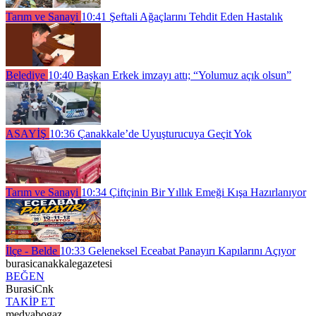
Tarım ve Sanayi
10:41
Şeftali Ağaçlarını Tehdit Eden Hastalık
Belediye
10:40
Başkan Erkek imzayı attı; “Yolumuz açık olsun”
ASAYİŞ
10:36
Çanakkale’de Uyuşturucuya Geçit Yok
Tarım ve Sanayi
10:34
Çiftçinin Bir Yıllık Emeği Kışa Hazırlanıyor
İlçe - Belde
10:33
Geleneksel Eceabat Panayırı Kapılarını Açıyor
burasicanakkalegazetesi
BEĞEN
BurasiCnk
TAKİP ET
medyabogaz