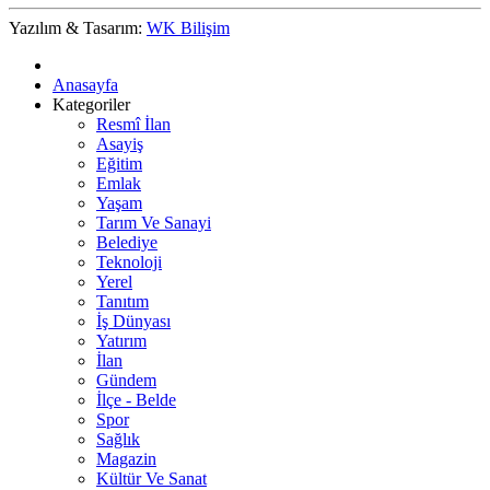
Yazılım & Tasarım:
WK Bilişim
Anasayfa
Kategoriler
Resmî İlan
Asayiş
Eğitim
Emlak
Yaşam
Tarım Ve Sanayi
Belediye
Teknoloji
Yerel
Tanıtım
İş Dünyası
Yatırım
İlan
Gündem
İlçe - Belde
Spor
Sağlık
Magazin
Kültür Ve Sanat