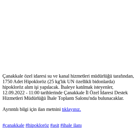
Çanakkale özel idaresi su ve kanal hizmetleri müdürlüğü tarafından,
1750 Adet Hipokloröz (25 kg'lık UN özellikli bidonlarda)
hipokloröz alım işi yapılacak. İhaleye katılmak isteyenler,
12.09.2022 - 11:00 tarihlerinde Çanakkale İl Özel İdaresi Destek
Hizmetleri Müdürlüğü İhale Toplantı Salonu'nda bulunacaklar.
Ayrıntılı bilgi için ilan metnini
tıklayınız.
#çanakkale
#hipokloröz
#asit
#ihale ilanı