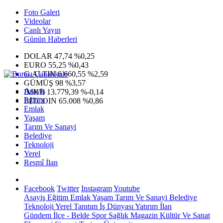
Foto Galeri
Videolar
Canlı Yayın
Günün Haberleri
DOLAR
47,74
%0,25
EURO
55,25
%0,43
G.ALTIN
6.660,55
%2,59
GÜMÜŞ
98
%3,57
Asayiş
IMKB
13.779,39
%-0,14
Eğitim
BITCOIN
65.008
%0,86
Emlak
Yaşam
Tarım Ve Sanayi
Belediye
Teknoloji
Yerel
Resmî İlan
Facebook
Twitter
Instagram
Youtube
Asayiş
Eğitim
Emlak
Yaşam
Tarım Ve Sanayi
Belediye
Teknoloji
Yerel
Tanıtım
İş Dünyası
Yatırım
İlan
Gündem
İlçe - Belde
Spor
Sağlık
Magazin
Kültür Ve Sanat