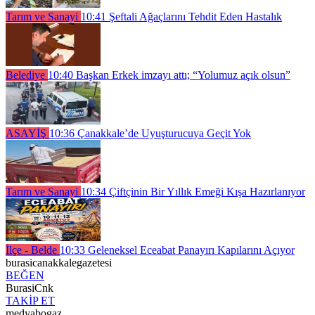
Tarım ve Sanayi
10:41
Şeftali Ağaçlarını Tehdit Eden Hastalık
Belediye
10:40
Başkan Erkek imzayı attı; “Yolumuz açık olsun”
ASAYİŞ
10:36
Çanakkale’de Uyuşturucuya Geçit Yok
Tarım ve Sanayi
10:34
Çiftçinin Bir Yıllık Emeği Kışa Hazırlanıyor
İlçe - Belde
10:33
Geleneksel Eceabat Panayırı Kapılarını Açıyor
burasicanakkalegazetesi
BEĞEN
BurasiCnk
TAKİP ET
medyabogaz