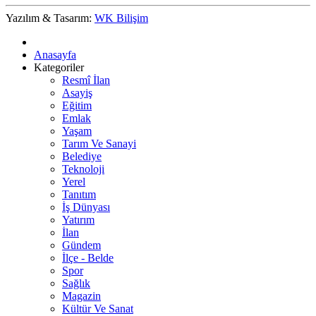
Yazılım & Tasarım:
WK Bilişim
Anasayfa
Kategoriler
Resmî İlan
Asayiş
Eğitim
Emlak
Yaşam
Tarım Ve Sanayi
Belediye
Teknoloji
Yerel
Tanıtım
İş Dünyası
Yatırım
İlan
Gündem
İlçe - Belde
Spor
Sağlık
Magazin
Kültür Ve Sanat