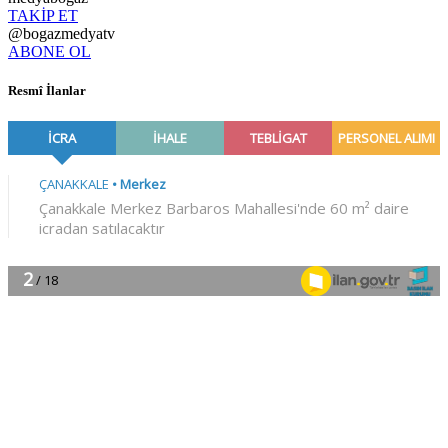
TAKİP ET
@bogazmedyatv
ABONE OL
Resmî İlanlar