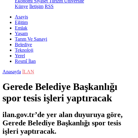
Ekonomi
Siyaset
Turizm
Üniversite
Künye
İletişim
RSS
Asayiş
Eğitim
Emlak
Yaşam
Tarım Ve Sanayi
Belediye
Teknoloji
Yerel
Resmî İlan
Anasayfa
İLAN
Gerede Belediye Başkanlığı
spor tesis işleri yaptıracak
ilan.gov.tr’de yer alan duyuruya göre,
Gerede Belediye Başkanlığı spor tesis
işleri yaptıracak.