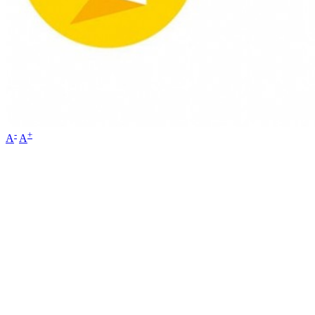
-
+
A
A