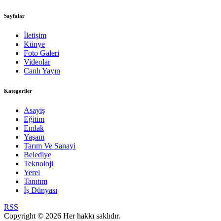
Sayfalar
İletişim
Künye
Foto Galeri
Videolar
Canlı Yayın
Kategoriler
Asayiş
Eğitim
Emlak
Yaşam
Tarım Ve Sanayi
Belediye
Teknoloji
Yerel
Tanıtım
İş Dünyası
RSS
Copyright © 2026 Her hakkı saklıdır.