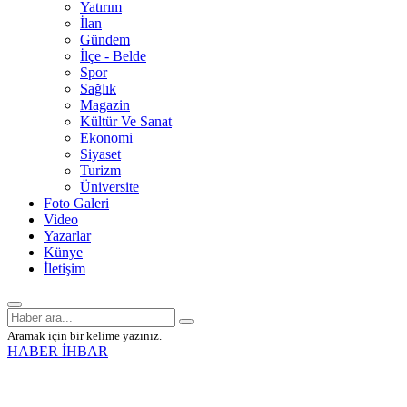
Yatırım
İlan
Gündem
İlçe - Belde
Spor
Sağlık
Magazin
Kültür Ve Sanat
Ekonomi
Siyaset
Turizm
Üniversite
Foto Galeri
Video
Yazarlar
Künye
İletişim
Aramak için bir kelime yazınız.
HABER İHBAR