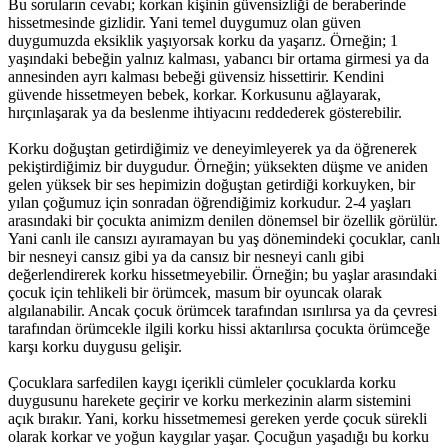
Bu soruların cevabı; korkan kişinin güvensizliği de beraberinde
hissetmesinde gizlidir. Yani temel duygumuz olan güven
duygumuzda eksiklik yaşıyorsak korku da yaşarız. Örneğin; 1
yaşındaki bebeğin yalnız kalması, yabancı bir ortama girmesi ya da
annesinden ayrı kalması bebeği güvensiz hissettirir. Kendini
güvende hissetmeyen bebek, korkar. Korkusunu ağlayarak,
hırçınlaşarak ya da beslenme ihtiyacını reddederek gösterebilir.
Korku doğuştan getirdiğimiz ve deneyimleyerek ya da öğrenerek
pekiştirdiğimiz bir duygudur. Örneğin; yüksekten düşme ve aniden
gelen yüksek bir ses hepimizin doğuştan getirdiği korkuyken, bir
yılan çoğumuz için sonradan öğrendiğimiz korkudur. 2-4 yaşları
arasındaki bir çocukta animizm denilen dönemsel bir özellik görülür.
Yani canlı ile cansızı ayıramayan bu yaş dönemindeki çocuklar, canlı
bir nesneyi cansız gibi ya da cansız bir nesneyi canlı gibi
değerlendirerek korku hissetmeyebilir. Örneğin; bu yaşlar arasındaki
çocuk için tehlikeli bir örümcek, masum bir oyuncak olarak
algılanabilir. Ancak çocuk örümcek tarafından ısırılırsa ya da çevresi
tarafından örümcekle ilgili korku hissi aktarılırsa çocukta örümceğe
karşı korku duygusu gelişir.
Çocuklara sarfedilen kaygı içerikli cümleler çocuklarda korku
duygusunu harekete geçirir ve korku merkezinin alarm sistemini
açık bırakır. Yani, korku hissetmemesi gereken yerde çocuk sürekli
olarak korkar ve yoğun kaygılar yaşar. Çocuğun yaşadığı bu korku