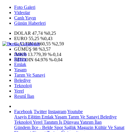
Foto Galeri
Videolar
Canlı Yayın
Günün Haberleri
DOLAR
47,74
%0,25
EURO
55,25
%0,43
G.ALTIN
6.660,55
%2,59
GÜMÜŞ
98
%3,57
Asayiş
IMKB
13.779,39
%-0,14
Eğitim
BITCOIN
64.976
%-0,04
Emlak
Yaşam
Tarım Ve Sanayi
Belediye
Teknoloji
Yerel
Resmî İlan
Facebook
Twitter
Instagram
Youtube
Asayiş
Eğitim
Emlak
Yaşam
Tarım Ve Sanayi
Belediye
Teknoloji
Yerel
Tanıtım
İş Dünyası
Yatırım
İlan
Gündem
İlçe - Belde
Spor
Sağlık
Magazin
Kültür Ve Sanat