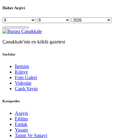
Haber Arşivi
Çanakkale'nin en köklü gazetesi
Sayfalar
İletişim
Künye
Foto Galeri
Videolar
Canlı Yayın
Kategoriler
Asayiş
Eğitim
Emlak
Yaşam
Tarım Ve Sanayi