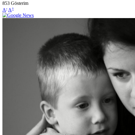
853
Gösterim
-
+
A
A