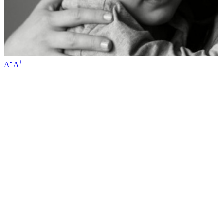
-
+
A
A