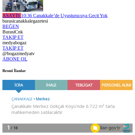
ASAYİŞ
10:36
Çanakkale’de Uyuşturucuya Geçit Yok
burasicanakkalegazetesi
BEĞEN
BurasiCnk
TAKİP ET
medyabogaz
TAKİP ET
@bogazmedyatv
ABONE OL
Resmî İlanlar