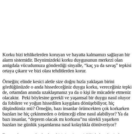
Korku bizi tehlikelerden koruyan ve hayatta kalmamızı sağlayan bir
alarm sistemidir. Beynimizdeki korku duygusunun merkezi olan
amigdala vücudumuza gönderdiği sinyalle, “kaç ya da savaş” tepkisi
ortaya çıkarır ve bizi olası tehditlerden korur.
Örneğin; elinde kesici aletle size doğru hızla yaklaşan birini
gördüğünüzde o anda hissedeceğiniz duygu korku, vereceğiniz tepki
de, ortamdan anında uzaklaşmanız ya da o kişi ile mücadele etmeniz
olacaktır. Peki böylesine gerekli ve yaşamsal bir duygu nasıl oluyor
da fobilere ve yoğun hissedilen kaygılara dönüşebiliyor, hiç
düşündünüz mü? Örneğin, bazı insanlar örümcekten çok korkarken
bazıları ise hiç çekinmeden o örümceği eline nasıl alabiliyor? Ya da
bazı insanlar, “deprem olacak mı korkusu”nu sürekli yaşarken
bazıları ise günlük yaşamlarına nasıl kolaylıkla dönüveriyor?