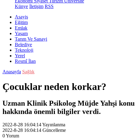
Ekonomi
Siyaset
Turizm
Üniversite
Künye
İletişim
RSS
Asayiş
Eğitim
Emlak
Yaşam
Tarım Ve Sanayi
Belediye
Teknoloji
Yerel
Resmî İlan
Anasayfa
Sağlık
Çocuklar neden korkar?
Uzman Klinik Psikolog Müjde Yahşi konu
hakkında önemli bilgiler verdi.
2022-8-28 16:04:14
Yayınlanma
2022-8-28 16:04:14
Güncelleme
0
Yorum