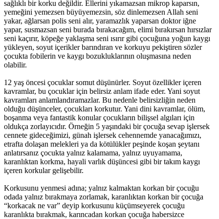
sağlıklı bir korku değildir. Ellerini yıkamazsan mikrop kaparsın,
yemeğini yemezsen büyüyemezsin, söz dinlemezsen Allah seni
yakar, ağlarsan polis seni alır, yaramazlık yaparsan doktor iğne
yapar, susmazsan seni burada bırakacağım, elimi bırakırsan hırsızlar
seni kaçırır, köpeğe yaklaşma seni ısırır gibi çocuğuna yoğun kaygı
yükleyen, soyut içerikler barındıran ve korkuyu pekiştiren sözler
çocukta fobilerin ve kaygı bozukluklarının oluşmasına neden
olabilir.
12 yaş öncesi çocuklar somut düşünürler. Soyut özellikler içeren
kavramlar, bu çocuklar için belirsiz anlam ifade eder. Yani soyut
kavramları anlamlandıramazlar. Bu nedenle belirsizliğin neden
olduğu düşünceler, çocukları korkutur. Yani dini kavramlar, ölüm,
boşanma veya fantastik konular çocukların bilişsel algıları için
oldukça zorlayıcıdır. Örneğin 5 yaşındaki bir çocuğa sevap işlersek
cennete gideceğimizi, günah işlersek cehennemde yanacağımızı,
etrafta dolaşan melekleri ya da kötülükler peşinde koşan şeytanı
anlatırsanız çocukta yalnız kalamama, yalnız uyuyamama,
karanlıktan korkma, hayali varlık düşüncesi gibi bir takım kaygı
içeren korkular gelişebilir.
Korkusunu yenmesi adına; yalnız kalmaktan korkan bir çocuğu
odada yalnız bırakmaya zorlamak, karanlıktan korkan bir çocuğa
“korkacak ne var” deyip korkusunu küçümseyerek çocuğu
karanlıkta bırakmak, karıncadan korkan çocuğa habersizce