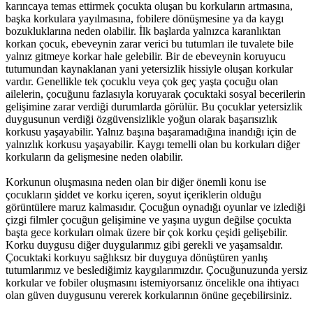
karıncaya temas ettirmek çocukta oluşan bu korkuların artmasına,
başka korkulara yayılmasına, fobilere dönüşmesine ya da kaygı
bozukluklarına neden olabilir. İlk başlarda yalnızca karanlıktan
korkan çocuk, ebeveynin zarar verici bu tutumları ile tuvalete bile
yalnız gitmeye korkar hale gelebilir. Bir de ebeveynin koruyucu
tutumundan kaynaklanan yani yetersizlik hissiyle oluşan korkular
vardır. Genellikle tek çocuklu veya çok geç yaşta çocuğu olan
ailelerin, çocuğunu fazlasıyla koruyarak çocuktaki sosyal becerilerin
gelişimine zarar verdiği durumlarda görülür. Bu çocuklar yetersizlik
duygusunun verdiği özgüvensizlikle yoğun olarak başarısızlık
korkusu yaşayabilir. Yalnız başına başaramadığına inandığı için de
yalnızlık korkusu yaşayabilir. Kaygı temelli olan bu korkuları diğer
korkuların da gelişmesine neden olabilir.
Korkunun oluşmasına neden olan bir diğer önemli konu ise
çocukların şiddet ve korku içeren, soyut içeriklerin olduğu
görüntülere maruz kalmasıdır. Çocuğun oynadığı oyunlar ve izlediği
çizgi filmler çocuğun gelişimine ve yaşına uygun değilse çocukta
başta gece korkuları olmak üzere bir çok korku çeşidi gelişebilir.
Korku duygusu diğer duygularımız gibi gerekli ve yaşamsaldır.
Çocuktaki korkuyu sağlıksız bir duyguya dönüştüren yanlış
tutumlarımız ve beslediğimiz kaygılarımızdır. Çocuğunuzunda yersiz
korkular ve fobiler oluşmasını istemiyorsanız öncelikle ona ihtiyacı
olan güven duygusunu vererek korkularının önüne geçebilirsiniz.