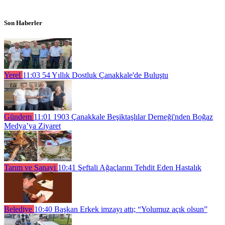
Son Haberler
Yerel
11:03
54 Yıllık Dostluk Çanakkale'de Buluştu
Gündem
11:01
1903 Çanakkale Beşiktaşlılar Derneği'nden Boğaz
Medya’ya Ziyaret
Tarım ve Sanayi
10:41
Şeftali Ağaçlarını Tehdit Eden Hastalık
Belediye
10:40
Başkan Erkek imzayı attı; “Yolumuz açık olsun”