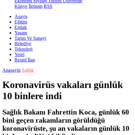
Ekonomi
Siyaset
Turizm
Üniversite
Künye
İletişim
RSS
Asayiş
Eğitim
Emlak
Yaşam
Tarım Ve Sanayi
Belediye
Teknoloji
Yerel
Resmî İlan
Anasayfa
Sağlık
Koronavirüs vakaları günlük
10 binlere indi
Sağlık Bakanı Fahrettin Koca, günlük 60
bini geçen rakamların görüldüğü
koronavirüste, şu an vakaların günlük 10