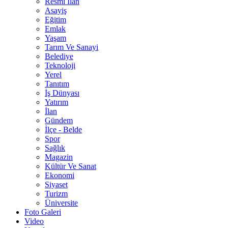
Resmî İlan
Asayiş
Eğitim
Emlak
Yaşam
Tarım Ve Sanayi
Belediye
Teknoloji
Yerel
Tanıtım
İş Dünyası
Yatırım
İlan
Gündem
İlçe - Belde
Spor
Sağlık
Magazin
Kültür Ve Sanat
Ekonomi
Siyaset
Turizm
Üniversite
Foto Galeri
Video