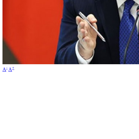
-
+
A
A