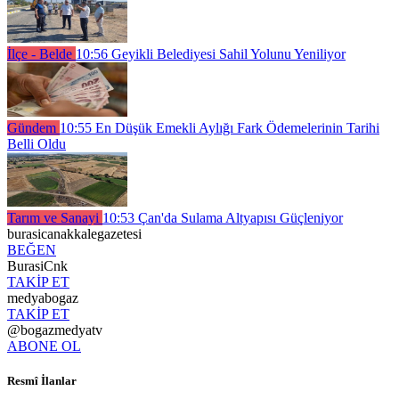
İlçe - Belde
10:56
Geyikli Belediyesi Sahil Yolunu Yeniliyor
Gündem
10:55
En Düşük Emekli Aylığı Fark Ödemelerinin Tarihi
Belli Oldu
Tarım ve Sanayi
10:53
Çan'da Sulama Altyapısı Güçleniyor
burasicanakkalegazetesi
BEĞEN
BurasiCnk
TAKİP ET
medyabogaz
TAKİP ET
@bogazmedyatv
ABONE OL
Resmî İlanlar