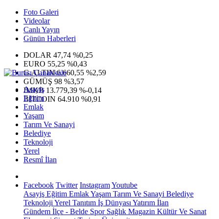
Foto Galeri
Videolar
Canlı Yayın
Günün Haberleri
DOLAR
47,74
%0,25
EURO
55,25
%0,43
G.ALTIN
6.660,55
%2,59
GÜMÜŞ
98
%3,57
Asayiş
IMKB
13.779,39
%-0,14
Eğitim
BITCOIN
64.910
%0,91
Emlak
Yaşam
Tarım Ve Sanayi
Belediye
Teknoloji
Yerel
Resmî İlan
Facebook
Twitter
Instagram
Youtube
Asayiş
Eğitim
Emlak
Yaşam
Tarım Ve Sanayi
Belediye
Teknoloji
Yerel
Tanıtım
İş Dünyası
Yatırım
İlan
Gündem
İlçe - Belde
Spor
Sağlık
Magazin
Kültür Ve Sanat