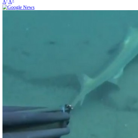
-
+
A
A