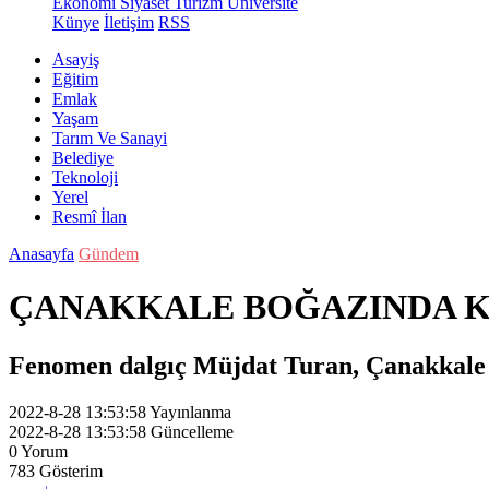
Ekonomi
Siyaset
Turizm
Üniversite
Künye
İletişim
RSS
Asayiş
Eğitim
Emlak
Yaşam
Tarım Ve Sanayi
Belediye
Teknoloji
Yerel
Resmî İlan
Anasayfa
Gündem
ÇANAKKALE BOĞAZINDA K
Fenomen dalgıç Müjdat Turan, Çanakkale B
2022-8-28 13:53:58
Yayınlanma
2022-8-28 13:53:58
Güncelleme
0
Yorum
783
Gösterim