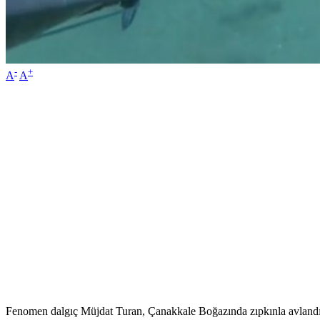
-
+
A
A
Fenomen dalgıç Müjdat Turan, Çanakkale Boğazında zıpkınla avlandığı