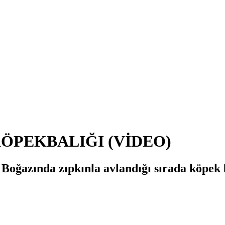
ÖPEKBALIĞI (VİDEO)
oğazında zıpkınla avlandığı sırada köpek b