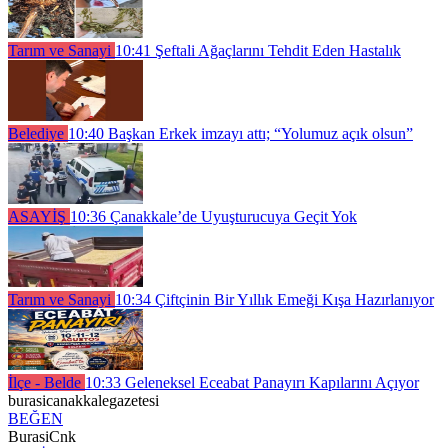
Tarım ve Sanayi
10:41
Şeftali Ağaçlarını Tehdit Eden Hastalık
Belediye
10:40
Başkan Erkek imzayı attı; “Yolumuz açık olsun”
ASAYİŞ
10:36
Çanakkale’de Uyuşturucuya Geçit Yok
Tarım ve Sanayi
10:34
Çiftçinin Bir Yıllık Emeği Kışa Hazırlanıyor
İlçe - Belde
10:33
Geleneksel Eceabat Panayırı Kapılarını Açıyor
burasicanakkalegazetesi
BEĞEN
BurasiCnk