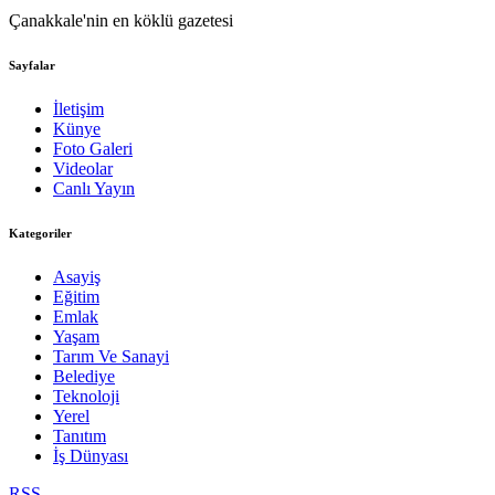
Çanakkale'nin en köklü gazetesi
Sayfalar
İletişim
Künye
Foto Galeri
Videolar
Canlı Yayın
Kategoriler
Asayiş
Eğitim
Emlak
Yaşam
Tarım Ve Sanayi
Belediye
Teknoloji
Yerel
Tanıtım
İş Dünyası
RSS