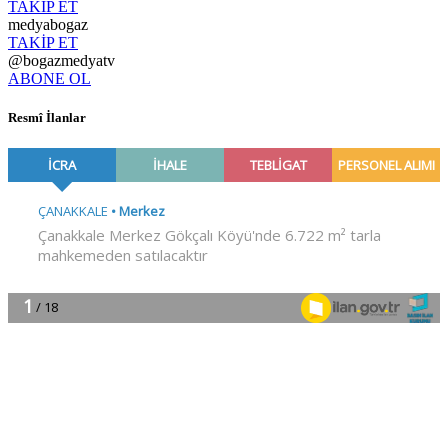
TAKİP ET
medyabogaz
TAKİP ET
@bogazmedyatv
ABONE OL
Resmî İlanlar