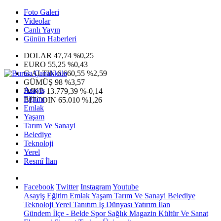
Foto Galeri
Videolar
Canlı Yayın
Günün Haberleri
DOLAR
47,74
%0,25
EURO
55,25
%0,43
G.ALTIN
6.660,55
%2,59
GÜMÜŞ
98
%3,57
Asayiş
IMKB
13.779,39
%-0,14
Eğitim
BITCOIN
65.010
%1,26
Emlak
Yaşam
Tarım Ve Sanayi
Belediye
Teknoloji
Yerel
Resmî İlan
Facebook
Twitter
Instagram
Youtube
Asayiş
Eğitim
Emlak
Yaşam
Tarım Ve Sanayi
Belediye
Teknoloji
Yerel
Tanıtım
İş Dünyası
Yatırım
İlan
Gündem
İlçe - Belde
Spor
Sağlık
Magazin
Kültür Ve Sanat