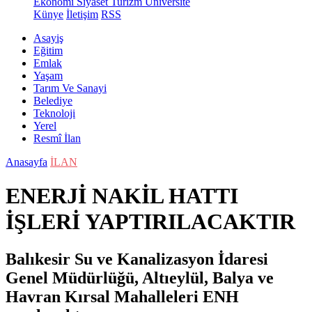
Ekonomi
Siyaset
Turizm
Üniversite
Künye
İletişim
RSS
Asayiş
Eğitim
Emlak
Yaşam
Tarım Ve Sanayi
Belediye
Teknoloji
Yerel
Resmî İlan
Anasayfa
İLAN
ENERJİ NAKİL HATTI
İŞLERİ YAPTIRILACAKTIR
Balıkesir Su ve Kanalizasyon İdaresi
Genel Müdürlüğü, Altıeylül, Balya ve
Havran Kırsal Mahalleleri ENH