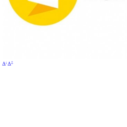
-
+
A
A