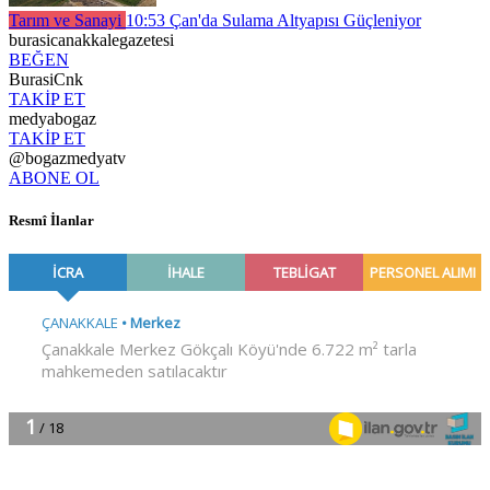
Tarım ve Sanayi
10:53
Çan'da Sulama Altyapısı Güçleniyor
burasicanakkalegazetesi
BEĞEN
BurasiCnk
TAKİP ET
medyabogaz
TAKİP ET
@bogazmedyatv
ABONE OL
Resmî İlanlar