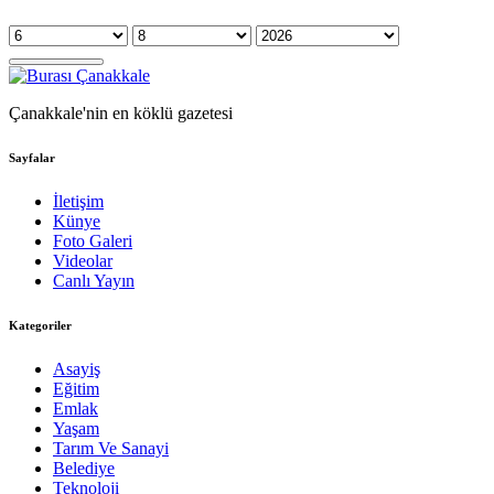
Çanakkale'nin en köklü gazetesi
Sayfalar
İletişim
Künye
Foto Galeri
Videolar
Canlı Yayın
Kategoriler
Asayiş
Eğitim
Emlak
Yaşam
Tarım Ve Sanayi
Belediye
Teknoloji