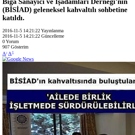
Biga Sanayici ve İşadamları Derneği'nin
(BİSİAD) geleneksel kahvaltılı sohbetine
katıldı.
2016-11-5 14:21:22
Yayınlanma
2016-11-5 14:21:22
Güncelleme
0
Yorum
907
Gösterim
-
+
A
A