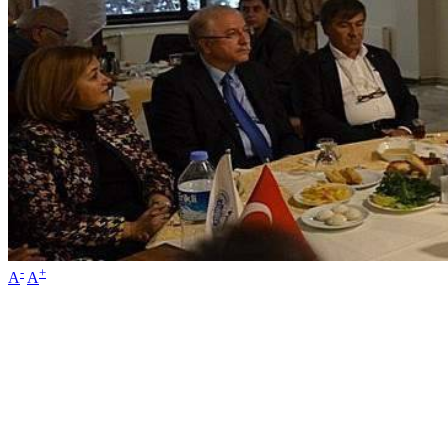
-
+
A
A