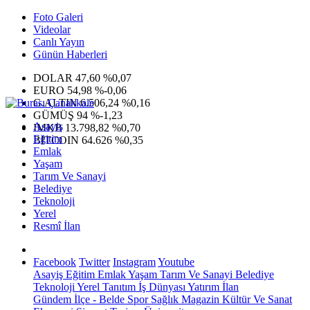
Foto Galeri
Videolar
Canlı Yayın
Günün Haberleri
DOLAR
47,60
%0,07
EURO
54,98
%-0,06
G.ALTIN
6.506,24
%0,16
GÜMÜŞ
94
%-1,23
Asayiş
IMKB
13.798,82
%0,70
Eğitim
BITCOIN
64.626
%0,35
Emlak
Yaşam
Tarım Ve Sanayi
Belediye
Teknoloji
Yerel
Resmî İlan
Facebook
Twitter
Instagram
Youtube
Asayiş
Eğitim
Emlak
Yaşam
Tarım Ve Sanayi
Belediye
Teknoloji
Yerel
Tanıtım
İş Dünyası
Yatırım
İlan
Gündem
İlçe - Belde
Spor
Sağlık
Magazin
Kültür Ve Sanat