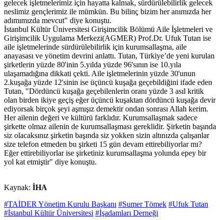
gelecek işletmelerimiz için hayatta kalmak, sürdürülebilirlik gelecek
neslimiz gençlerimiz ile mümkün. Bu bilinç bizim her anımızda her
adımımızda mevcut" diye konuştu.
İstanbul Kültür Üniversitesi Girişimcilik Bölümü Aile İşletmeleri ve
Girişimcilik Uygulama Merkezi(AGMER) Prof.Dr. Ufuk Tutan ise
aile işletmelerinde sürdürülebilirlik için kurumsallaşma, aile
anayasası ve yönetim devrini anlattı. Tutan, Türkiye’de yeni kurulan
şirketlerin yüzde 80'inin 5.yılda yüzde 96'sının ise 10.yıla
ulaşamadığına dikkati çekti. Aile işletmelerinin yüzde 30'unun
2.kuşağa yüzde 12'sinin ise üçüncü kuşağa geçebildiğini ifade eden
Tutan, "Dördüncü kuşağa geçebilenlerin oranı yüzde 3 asıl kritik
olan birden ikiye geçiş eğer üçüncü kuşaktan dördüncü kuşağa devir
ediyorsak birçok şeyi aşmışız demektir ondan sonrası Allah kerim.
Her ailenin değeri ve kültürü farklıdır. Kurumsallaşmak sadece
şirkette olmaz ailenin de kurumsallaşması gereklidir. Şirketin başında
siz olacaksınız şirketin başında siz yokken sizin altınızda çalışanlar
size telefon etmeden bu şirketi 15 gün devam ettirebiliyorlar mı?
Eğer ettirebiliyorlar ise şirketiniz kurumsallaşma yolunda epey bir
yol kat etmiştir" diye konuştu.
Kaynak:
İHA
#TAİDER Yönetim Kurulu Başkanı
#Sumer Tömek
#Ufuk Tutan
#İstanbul Kültür Üniversitesi
#İşadamları Derneği