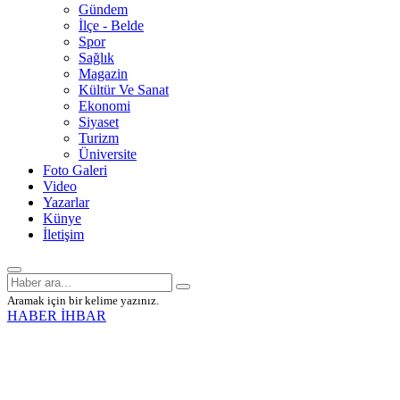
Gündem
İlçe - Belde
Spor
Sağlık
Magazin
Kültür Ve Sanat
Ekonomi
Siyaset
Turizm
Üniversite
Foto Galeri
Video
Yazarlar
Künye
İletişim
Aramak için bir kelime yazınız.
HABER İHBAR