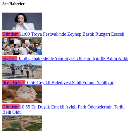
Son Haberler
Gündem
11:00
Troya Festivali'nde Zeynep Bastık Rüzgarı Esecek
Siyaset
10:58
Çanakkale’de Yeni Siyasi Oluşum İçin İlk Adım Atıldı
İlçe - Belde
10:56
Geyikli Belediyesi Sahil Yolunu Yeniliyor
Gündem
10:55
En Düşük Emekli Aylığı Fark Ödemelerinin Tarihi
Belli Oldu