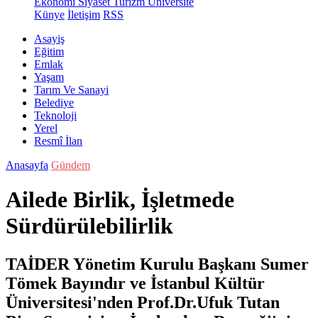
Ekonomi
Siyaset
Turizm
Üniversite
Künye
İletişim
RSS
Asayiş
Eğitim
Emlak
Yaşam
Tarım Ve Sanayi
Belediye
Teknoloji
Yerel
Resmî İlan
Anasayfa
Gündem
Ailede Birlik, İşletmede
Sürdürülebilirlik
TAİDER Yönetim Kurulu Başkanı Sumer
Tömek Bayındır ve İstanbul Kültür
Üniversitesi'nden Prof.Dr.Ufuk Tutan