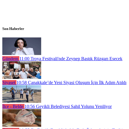
Son Haberler
Gündem
11:00
Troya Festivali'nde Zeynep Bastık Rüzgarı Esecek
Siyaset
10:58
Çanakkale’de Yeni Siyasi Oluşum İçin İlk Adım Atıldı
İlçe - Belde
10:56
Geyikli Belediyesi Sahil Yolunu Yeniliyor