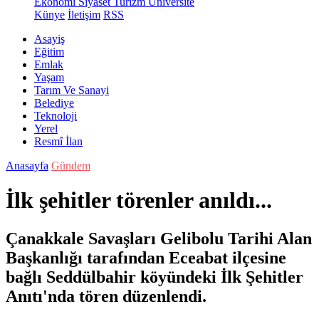
Ekonomi
Siyaset
Turizm
Üniversite
Künye
İletişim
RSS
Asayiş
Eğitim
Emlak
Yaşam
Tarım Ve Sanayi
Belediye
Teknoloji
Yerel
Resmî İlan
Anasayfa
Gündem
İlk şehitler törenler anıldı...
Çanakkale Savaşları Gelibolu Tarihi Alan
Başkanlığı tarafından Eceabat ilçesine
bağlı Seddülbahir köyündeki İlk Şehitler
Anıtı'nda tören düzenlendi.