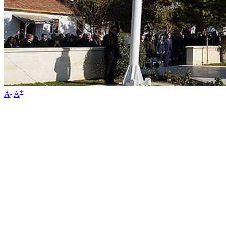
-
+
A
A