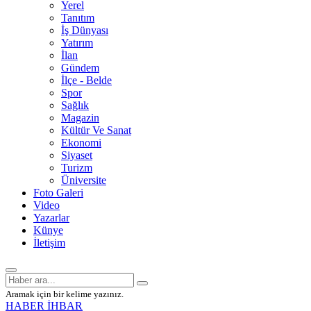
Yerel
Tanıtım
İş Dünyası
Yatırım
İlan
Gündem
İlçe - Belde
Spor
Sağlık
Magazin
Kültür Ve Sanat
Ekonomi
Siyaset
Turizm
Üniversite
Foto Galeri
Video
Yazarlar
Künye
İletişim
Aramak için bir kelime yazınız.
HABER İHBAR