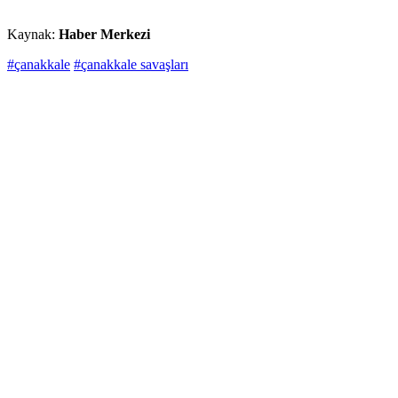
Kaynak:
Haber Merkezi
#çanakkale
#çanakkale savaşları