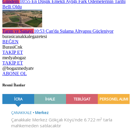
Gündem
10:55
En Düşük Emekli Aylığı Fark Ödemelerinin Tarihi
Belli Oldu
Tarım ve Sanayi
10:53
Çan'da Sulama Altyapısı Güçleniyor
burasicanakkalegazetesi
BEĞEN
BurasiCnk
TAKİP ET
medyabogaz
TAKİP ET
@bogazmedyatv
ABONE OL
Resmî İlanlar