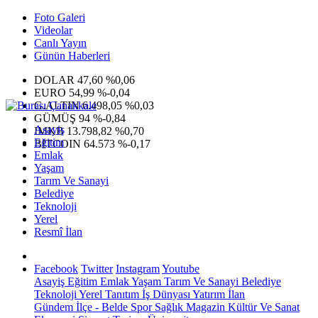
Foto Galeri
Videolar
Canlı Yayın
Günün Haberleri
DOLAR
47,60
%0,06
EURO
54,99
%-0,04
G.ALTIN
6.498,05
%0,03
GÜMÜŞ
94
%-0,84
Asayiş
IMKB
13.798,82
%0,70
Eğitim
BITCOIN
64.573
%-0,17
Emlak
Yaşam
Tarım Ve Sanayi
Belediye
Teknoloji
Yerel
Resmî İlan
Facebook
Twitter
Instagram
Youtube
Asayiş
Eğitim
Emlak
Yaşam
Tarım Ve Sanayi
Belediye
Teknoloji
Yerel
Tanıtım
İş Dünyası
Yatırım
İlan
Gündem
İlçe - Belde
Spor
Sağlık
Magazin
Kültür Ve Sanat