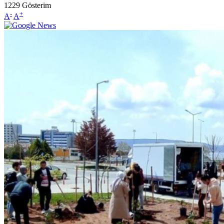
1229
Gösterim
-
+
A
A