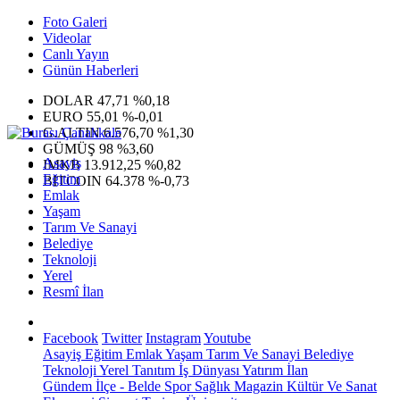
Foto Galeri
Videolar
Canlı Yayın
Günün Haberleri
DOLAR
47,71
%0,18
EURO
55,01
%-0,01
G.ALTIN
6.576,70
%1,30
GÜMÜŞ
98
%3,60
Asayiş
IMKB
13.912,25
%0,82
Eğitim
BITCOIN
64.378
%-0,73
Emlak
Yaşam
Tarım Ve Sanayi
Belediye
Teknoloji
Yerel
Resmî İlan
Facebook
Twitter
Instagram
Youtube
Asayiş
Eğitim
Emlak
Yaşam
Tarım Ve Sanayi
Belediye
Teknoloji
Yerel
Tanıtım
İş Dünyası
Yatırım
İlan
Gündem
İlçe - Belde
Spor
Sağlık
Magazin
Kültür Ve Sanat