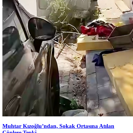
Muhtar Kızoğlu’ndan, Sokak Ortasına Atılan
Çöplere Tepki