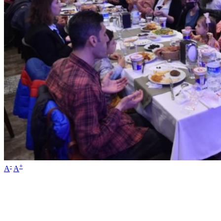
-
+
A
A