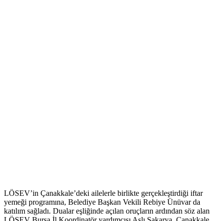
LÖSEV’in Çanakkale’deki ailelerle birlikte gerçekleştirdiği iftar
yemeği programına, Belediye Başkan Vekili Rebiye Ünüvar da
katılım sağladı. Dualar eşliğinde açılan oruçların ardından söz alan
LÖSEV Bursa İl Koordinatör yardımcısı Aslı Sakarya, Çanakkale