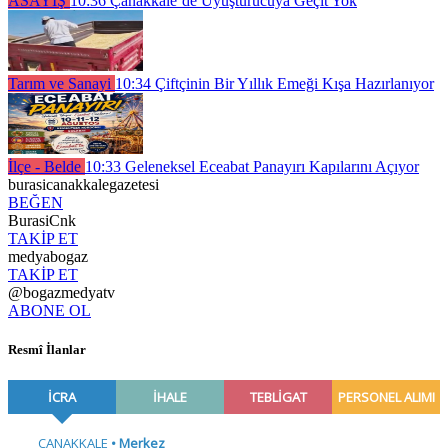
ASAYİŞ
10:36
Çanakkale’de Uyuşturucuya Geçit Yok
Tarım ve Sanayi
10:34
Çiftçinin Bir Yıllık Emeği Kışa Hazırlanıyor
İlçe - Belde
10:33
Geleneksel Eceabat Panayırı Kapılarını Açıyor
burasicanakkalegazetesi
BEĞEN
BurasiCnk
TAKİP ET
medyabogaz
TAKİP ET
@bogazmedyatv
ABONE OL
Resmî İlanlar