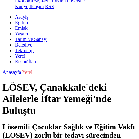
Ekonomi
Siyaset
Turizm
Üniversite
Künye
İletişim
RSS
Asayiş
Eğitim
Emlak
Yaşam
Tarım Ve Sanayi
Belediye
Teknoloji
Yerel
Resmî İlan
Anasayfa
Yerel
LÖSEV, Çanakkale'deki
Ailelerle İftar Yemeği'nde
Buluştu
Lösemili Çocuklar Sağlık ve Eğitim Vakfı
(LÖSEV) zorlu bir tedavi sürecinden