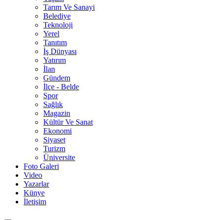
Tarım Ve Sanayi
Belediye
Teknoloji
Yerel
Tanıtım
İş Dünyası
Yatırım
İlan
Gündem
İlçe - Belde
Spor
Sağlık
Magazin
Kültür Ve Sanat
Ekonomi
Siyaset
Turizm
Üniversite
Foto Galeri
Video
Yazarlar
Künye
İletişim