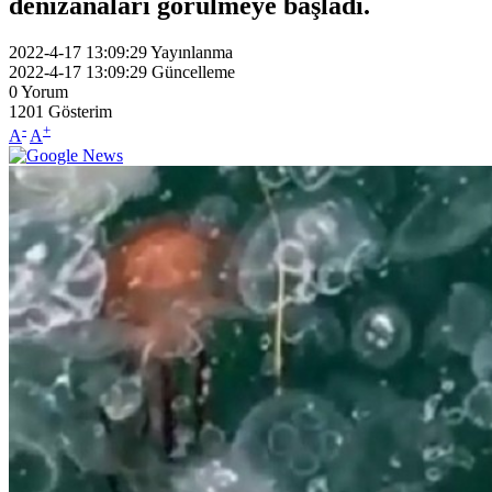
denizanaları görülmeye başladı.
2022-4-17 13:09:29
Yayınlanma
2022-4-17 13:09:29
Güncelleme
0
Yorum
1201
Gösterim
-
+
A
A