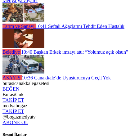
Medya’ya Ziyaret
Tarım ve Sanayi
10:41
Şeftali Ağaçlarını Tehdit Eden Hastalık
Belediye
10:40
Başkan Erkek imzayı attı; “Yolumuz açık olsun”
ASAYİŞ
10:36
Çanakkale’de Uyuşturucuya Geçit Yok
burasicanakkalegazetesi
BEĞEN
BurasiCnk
TAKİP ET
medyabogaz
TAKİP ET
@bogazmedyatv
ABONE OL
Resmî İlanlar