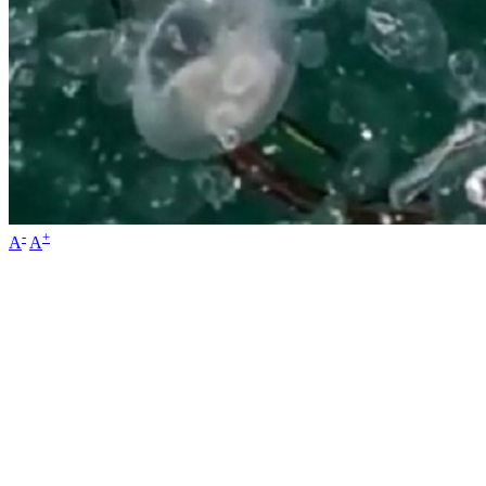
-
+
A
A