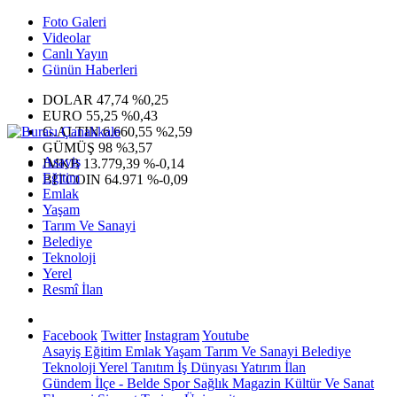
Foto Galeri
Videolar
Canlı Yayın
Günün Haberleri
DOLAR
47,74
%0,25
EURO
55,25
%0,43
G.ALTIN
6.660,55
%2,59
GÜMÜŞ
98
%3,57
Asayiş
IMKB
13.779,39
%-0,14
Eğitim
BITCOIN
64.971
%-0,09
Emlak
Yaşam
Tarım Ve Sanayi
Belediye
Teknoloji
Yerel
Resmî İlan
Facebook
Twitter
Instagram
Youtube
Asayiş
Eğitim
Emlak
Yaşam
Tarım Ve Sanayi
Belediye
Teknoloji
Yerel
Tanıtım
İş Dünyası
Yatırım
İlan
Gündem
İlçe - Belde
Spor
Sağlık
Magazin
Kültür Ve Sanat