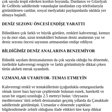
çok sayıda tespit ederken kordon boyunda, Dardanos ve Güzelyalı
ile Gelibolu sahillerinde vatandaşlar tarafından cep telefonlarıyla
görüntülenen canlılar, sosyal medyadaki paylaşımlarda sıklıkla yer
almaya başladI.
DENİZ SEZONU ÖNCESİ ENDİŞE YARATTI
Bilindikten çok farklı ve büyük görülen, renkleri kahverengi, kırmızı
ya da mor olan, uzun tentakülleri bulunan deniz analarının yaz ve
deniz sezonu öncesi sayısının artmasından endişe ediliyor.
BİLDİĞİMİZ DENİZ ANALARINA BENZEMİYOR
Bilindik saydam denizanalarının da çok sayıda olduğu bu dönemde,
özelleikle kahverengi rengiyle ve farklı görüntüsüyle dikkat çeken
türün akıbeti merak uyandırdı.
UZMANLAR UYARIYOR- TEMAS ETMEYİN
Kahverengi renkli ve tentaküllerinin (çoğunlukla omurgasızlarda
olmak üzere bazı hayvan çeşitlerinde bulunan esnek, hareketli ve
uzun bir organ) uzunluğu 2.5 metreyi bulan ‘chrysaora
mediterranea’ türü zehirli denizanaları geçmiş yıllarda da Çanakkale
sahillerinde görülmüştü. Uzmanlar o dönemde yaptıkları
bilgilendirmede zehirli olduğunu ifade ettikleri türe karşı dikkat