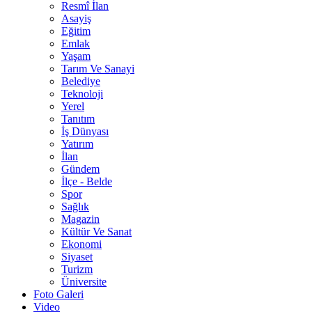
Resmî İlan
Asayiş
Eğitim
Emlak
Yaşam
Tarım Ve Sanayi
Belediye
Teknoloji
Yerel
Tanıtım
İş Dünyası
Yatırım
İlan
Gündem
İlçe - Belde
Spor
Sağlık
Magazin
Kültür Ve Sanat
Ekonomi
Siyaset
Turizm
Üniversite
Foto Galeri
Video