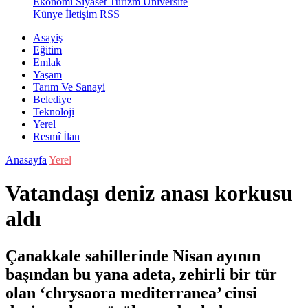
Ekonomi
Siyaset
Turizm
Üniversite
Künye
İletişim
RSS
Asayiş
Eğitim
Emlak
Yaşam
Tarım Ve Sanayi
Belediye
Teknoloji
Yerel
Resmî İlan
Anasayfa
Yerel
Vatandaşı deniz anası korkusu
aldı
Çanakkale sahillerinde Nisan ayının
başından bu yana adeta, zehirli bir tür
olan ‘chrysaora mediterranea’ cinsi