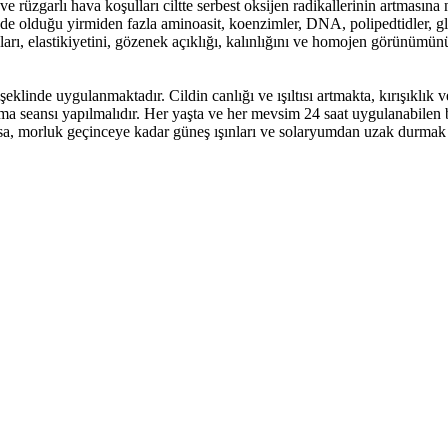
u ve rüzgarlı hava koşulları ciltte serbest oksijen radikallerinin artması
rin de olduğu yirmiden fazla aminoasit, koenzimler, DNA, polipedtidler,
lıkları, elastikiyetini, gözenek açıklığı, kalınlığını ve homojen görünümün
eklinde uygulanmaktadır. Cildin canlığı ve ışıltısı artmakta, kırışıklık 
ma seansı yapılmalıdır. Her yaşta ve her mevsim 24 saat uygulanabilen
rsa, morluk geçinceye kadar güneş ışınları ve solaryumdan uzak durmak