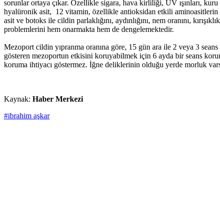
sorunlar ortaya çıkar. Özellikle sigara, hava kirliliği, UV ışınları, kur
hyalüronik asit, 12 vitamin, özellikle antioksidan etkili aminoasitle
asit ve botoks ile cildin parlaklığını, aydınlığını, nem oranını, kırışık
problemlerini hem onarmakta hem de dengelemektedir.
Mezoport cildin yıpranma oranına göre, 15 gün ara ile 2 veya 3 seans ş
gösteren mezoportun etkisini koruyabilmek için 6 ayda bir seans koru
koruma ihtiyacı göstermez. İğne deliklerinin olduğu yerde morluk va
Kaynak:
Haber Merkezi
#ibrahim aşkar