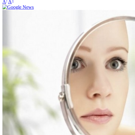
-
+
A
A