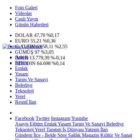
Foto Galeri
Videolar
Canlı Yayın
Günün Haberleri
DOLAR
47,70
%0,17
EURO
55,21
%0,36
G.ALTIN
6.658,11
%2,55
GÜMÜŞ
97
%3,05
Asayiş
IMKB
13.779,39
%-0,14
Eğitim
BITCOIN
64.698
%0,14
Emlak
Yaşam
Tarım Ve Sanayi
Belediye
Teknoloji
Yerel
Resmî İlan
Facebook
Twitter
Instagram
Youtube
Asayiş
Eğitim
Emlak
Yaşam
Tarım Ve Sanayi
Belediye
Teknoloji
Yerel
Tanıtım
İş Dünyası
Yatırım
İlan
Gündem
İlçe - Belde
Spor
Sağlık
Magazin
Kültür Ve Sanat