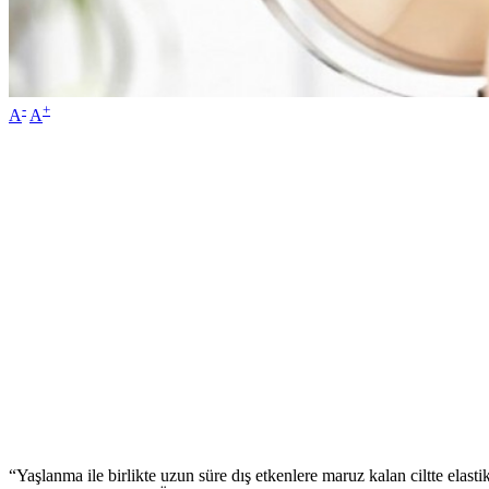
-
+
A
A
“Yaşlanma ile birlikte uzun süre dış etkenlere maruz kalan ciltte elast