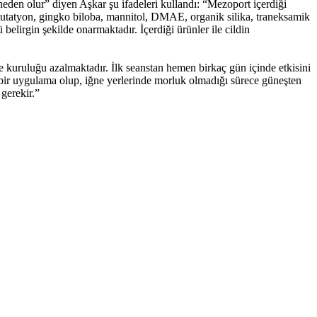
na neden olur” diyen Aşkar şu ifadeleri kullandı: “Mezoport içerdiği
 glutatyon, gingko biloba, mannitol, DMAE, organik silika, traneksamik
ü belirgin şekilde onarmaktadır. İçerdiği ürünler ile cildin
ve kuruluğu azalmaktadır. İlk seanstan hemen birkaç gün içinde etkisini
 bir uygulama olup, iğne yerlerinde morluk olmadığı sürece güneşten
 gerekir.”