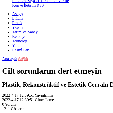
Ekonomi
Siyaset
Turizm
Üniversite
Künye
İletişim
RSS
Asayiş
Eğitim
Emlak
Yaşam
Tarım Ve Sanayi
Belediye
Teknoloji
Yerel
Resmî İlan
Anasayfa
Sağlık
Cilt sorunlarını dert etmeyin
Plastik, Rekonstrüktif ve Estetik Cerrahı D
2022-4-17 12:39:51
Yayınlanma
2022-4-17 12:39:51
Güncelleme
0
Yorum
1211
Gösterim