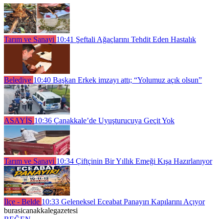
Tarım ve Sanayi
10:41
Şeftali Ağaçlarını Tehdit Eden Hastalık
Belediye
10:40
Başkan Erkek imzayı attı; “Yolumuz açık olsun”
ASAYİŞ
10:36
Çanakkale’de Uyuşturucuya Geçit Yok
Tarım ve Sanayi
10:34
Çiftçinin Bir Yıllık Emeği Kışa Hazırlanıyor
İlçe - Belde
10:33
Geleneksel Eceabat Panayırı Kapılarını Açıyor
burasicanakkalegazetesi