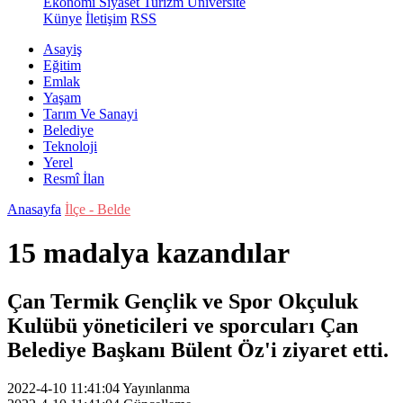
Ekonomi
Siyaset
Turizm
Üniversite
Künye
İletişim
RSS
Asayiş
Eğitim
Emlak
Yaşam
Tarım Ve Sanayi
Belediye
Teknoloji
Yerel
Resmî İlan
Anasayfa
İlçe - Belde
15 madalya kazandılar
Çan Termik Gençlik ve Spor Okçuluk
Kulübü yöneticileri ve sporcuları Çan
Belediye Başkanı Bülent Öz'i ziyaret etti.
2022-4-10 11:41:04
Yayınlanma