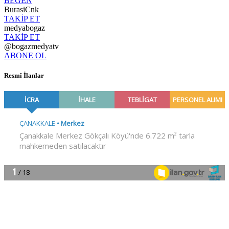
BEĞEN
BurasiCnk
TAKİP ET
medyabogaz
TAKİP ET
@bogazmedyatv
ABONE OL
Resmî İlanlar