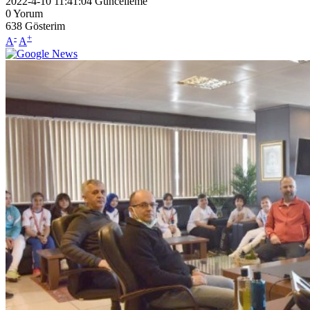
2022-4-10 11:41:04
Güncelleme
0
Yorum
638
Gösterim
-
+
A
A