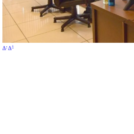
-
+
A
A