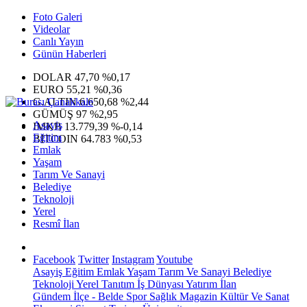
Foto Galeri
Videolar
Canlı Yayın
Günün Haberleri
DOLAR
47,70
%0,17
EURO
55,21
%0,36
G.ALTIN
6.650,68
%2,44
GÜMÜŞ
97
%2,95
Asayiş
IMKB
13.779,39
%-0,14
Eğitim
BITCOIN
64.783
%0,53
Emlak
Yaşam
Tarım Ve Sanayi
Belediye
Teknoloji
Yerel
Resmî İlan
Facebook
Twitter
Instagram
Youtube
Asayiş
Eğitim
Emlak
Yaşam
Tarım Ve Sanayi
Belediye
Teknoloji
Yerel
Tanıtım
İş Dünyası
Yatırım
İlan
Gündem
İlçe - Belde
Spor
Sağlık
Magazin
Kültür Ve Sanat