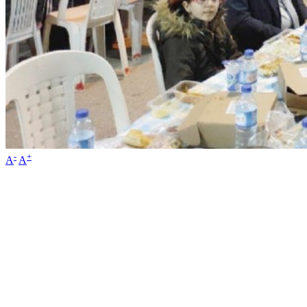
-
+
A
A