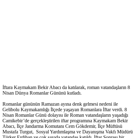
İftara Kaymakam Bekir Abacı da katılarak, roman vatandaşların 8
Nisan Dünya Romanlar Gününü kutladı.
Romanlar gününün Ramazan ayına denk gelmesi nedeni ile
Gelibolu Kaymakamlığı İlçede yaşayan Romanlara İftar verdi. 8
Nisan Romanlar Günü dolayısı ile Roman vatandaşların yaşadığı
Camikebir’de gerçekleştirilen iftar programına Kaymakam Bekir
Abacı, İlçe Jandarma Komutanı Cem Gökdemir, İlçe Müftüsü
Mustafa Turgut, Sosyal Yardımlaşma ve Dayanışma Vakfı Müdürü
Türker Erdihan ve çok sayıda vatandaş katıldı. İftar Sonrası bir