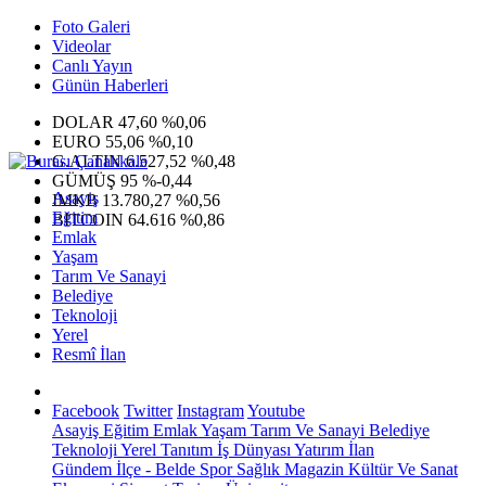
Foto Galeri
Videolar
Canlı Yayın
Günün Haberleri
DOLAR
47,60
%0,06
EURO
55,06
%0,10
G.ALTIN
6.527,52
%0,48
GÜMÜŞ
95
%-0,44
Asayiş
IMKB
13.780,27
%0,56
Eğitim
BITCOIN
64.616
%0,86
Emlak
Yaşam
Tarım Ve Sanayi
Belediye
Teknoloji
Yerel
Resmî İlan
Facebook
Twitter
Instagram
Youtube
Asayiş
Eğitim
Emlak
Yaşam
Tarım Ve Sanayi
Belediye
Teknoloji
Yerel
Tanıtım
İş Dünyası
Yatırım
İlan
Gündem
İlçe - Belde
Spor
Sağlık
Magazin
Kültür Ve Sanat