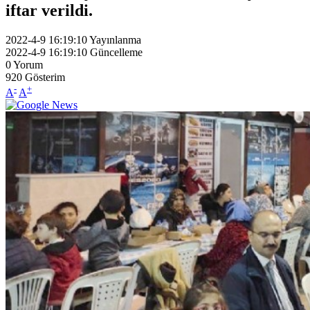
iftar verildi.
2022-4-9 16:19:10
Yayınlanma
2022-4-9 16:19:10
Güncelleme
0
Yorum
920
Gösterim
-
+
A
A