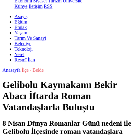
Ekonomi
Siyaset
Turizm
Üniversite
Künye
İletişim
RSS
Asayiş
Eğitim
Emlak
Yaşam
Tarım Ve Sanayi
Belediye
Teknoloji
Yerel
Resmî İlan
Anasayfa
İlçe - Belde
Gelibolu Kaymakamı Bekir
Abacı İftarda Roman
Vatandaşlarla Buluştu
8 Nisan Dünya Romanlar Günü nedeni ile
Gelibolu İlçesinde roman vatandaşlara