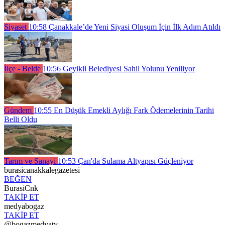
Siyaset
10:58
Çanakkale’de Yeni Siyasi Oluşum İçin İlk Adım Atıldı
İlçe - Belde
10:56
Geyikli Belediyesi Sahil Yolunu Yeniliyor
Gündem
10:55
En Düşük Emekli Aylığı Fark Ödemelerinin Tarihi
Belli Oldu
Tarım ve Sanayi
10:53
Çan'da Sulama Altyapısı Güçleniyor
burasicanakkalegazetesi
BEĞEN
BurasiCnk
TAKİP ET
medyabogaz
TAKİP ET
@bogazmedyatv