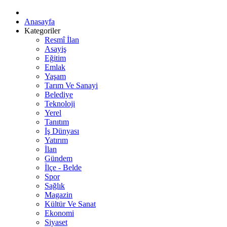
Anasayfa
Kategoriler
Resmî İlan
Asayiş
Eğitim
Emlak
Yaşam
Tarım Ve Sanayi
Belediye
Teknoloji
Yerel
Tanıtım
İş Dünyası
Yatırım
İlan
Gündem
İlçe - Belde
Spor
Sağlık
Magazin
Kültür Ve Sanat
Ekonomi
Siyaset