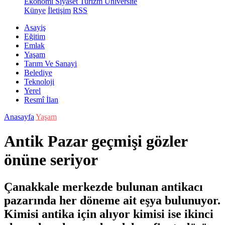
Ekonomi
Siyaset
Turizm
Üniversite
Künye
İletişim
RSS
Asayiş
Eğitim
Emlak
Yaşam
Tarım Ve Sanayi
Belediye
Teknoloji
Yerel
Resmî İlan
Anasayfa
Yaşam
Antik Pazar geçmişi gözler
önüne seriyor
Çanakkale merkezde bulunan antikacı
pazarında her döneme ait eşya bulunuyor.
Kimisi antika için alıyor kimisi ise ikinci