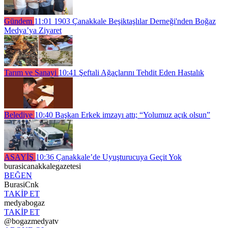
Gündem
11:01
1903 Çanakkale Beşiktaşlılar Derneği'nden Boğaz
Medya’ya Ziyaret
Tarım ve Sanayi
10:41
Şeftali Ağaçlarını Tehdit Eden Hastalık
Belediye
10:40
Başkan Erkek imzayı attı; “Yolumuz açık olsun”
ASAYİŞ
10:36
Çanakkale’de Uyuşturucuya Geçit Yok
burasicanakkalegazetesi
BEĞEN
BurasiCnk
TAKİP ET
medyabogaz
TAKİP ET
@bogazmedyatv