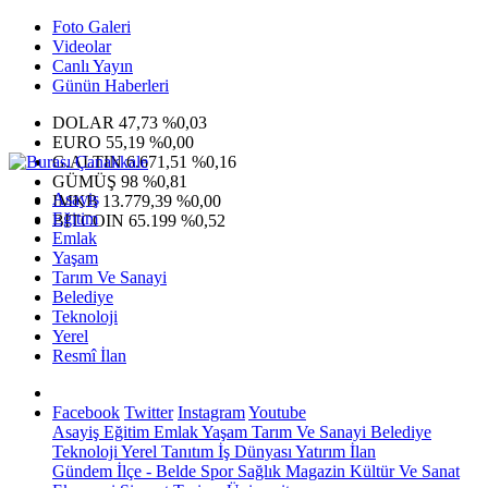
Foto Galeri
Videolar
Canlı Yayın
Günün Haberleri
DOLAR
47,73
%0,03
EURO
55,19
%0,00
G.ALTIN
6.671,51
%0,16
GÜMÜŞ
98
%0,81
Asayiş
IMKB
13.779,39
%0,00
Eğitim
BITCOIN
65.199
%0,52
Emlak
Yaşam
Tarım Ve Sanayi
Belediye
Teknoloji
Yerel
Resmî İlan
Facebook
Twitter
Instagram
Youtube
Asayiş
Eğitim
Emlak
Yaşam
Tarım Ve Sanayi
Belediye
Teknoloji
Yerel
Tanıtım
İş Dünyası
Yatırım
İlan
Gündem
İlçe - Belde
Spor
Sağlık
Magazin
Kültür Ve Sanat