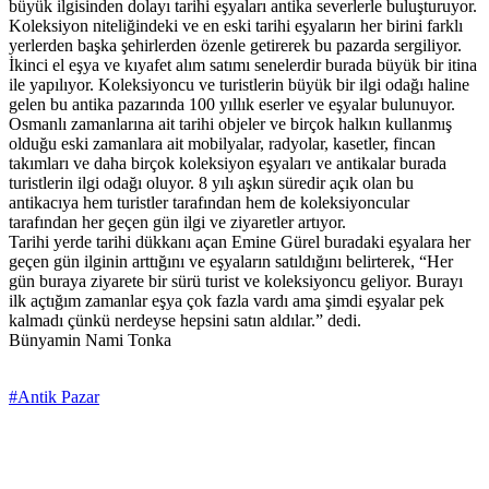
büyük ilgisinden dolayı tarihi eşyaları antika severlerle buluşturuyor.
Koleksiyon niteliğindeki ve en eski tarihi eşyaların her birini farklı
yerlerden başka şehirlerden özenle getirerek bu pazarda sergiliyor.
İkinci el eşya ve kıyafet alım satımı senelerdir burada büyük bir itina
ile yapılıyor. Koleksiyoncu ve turistlerin büyük bir ilgi odağı haline
gelen bu antika pazarında 100 yıllık eserler ve eşyalar bulunuyor.
Osmanlı zamanlarına ait tarihi objeler ve birçok halkın kullanmış
olduğu eski zamanlara ait mobilyalar, radyolar, kasetler, fincan
takımları ve daha birçok koleksiyon eşyaları ve antikalar burada
turistlerin ilgi odağı oluyor. 8 yılı aşkın süredir açık olan bu
antikacıya hem turistler tarafından hem de koleksiyoncular
tarafından her geçen gün ilgi ve ziyaretler artıyor.
Tarihi yerde tarihi dükkanı açan Emine Gürel buradaki eşyalara her
geçen gün ilginin arttığını ve eşyaların satıldığını belirterek, “Her
gün buraya ziyarete bir sürü turist ve koleksiyoncu geliyor. Burayı
ilk açtığım zamanlar eşya çok fazla vardı ama şimdi eşyalar pek
kalmadı çünkü nerdeyse hepsini satın aldılar.” dedi.
Bünyamin Nami Tonka
#Antik Pazar