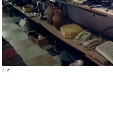
-
+
A
A