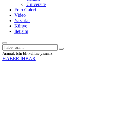
Üniversite
Foto Galeri
Video
Yazarlar
Künye
İletişim
Aramak için bir kelime yazınız.
HABER İHBAR