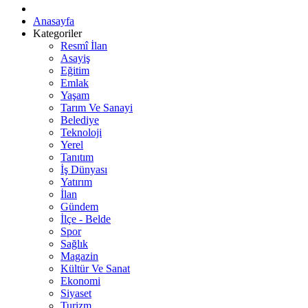
Anasayfa
Kategoriler
Resmî İlan
Asayiş
Eğitim
Emlak
Yaşam
Tarım Ve Sanayi
Belediye
Teknoloji
Yerel
Tanıtım
İş Dünyası
Yatırım
İlan
Gündem
İlçe - Belde
Spor
Sağlık
Magazin
Kültür Ve Sanat
Ekonomi
Siyaset
Turizm