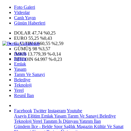
Foto Galeri
Videolar
Canlı Yayın
Günün Haberleri
DOLAR
47,74
%0,25
EURO
55,25
%0,43
G.ALTIN
6.660,55
%2,59
GÜMÜŞ
98
%3,57
Asayiş
IMKB
13.779,39
%-0,14
Eğitim
BITCOIN
64.997
%-0,23
Emlak
Yaşam
Tarım Ve Sanayi
Belediye
Teknoloji
Yerel
Resmî İlan
Facebook
Twitter
Instagram
Youtube
Asayiş
Eğitim
Emlak
Yaşam
Tarım Ve Sanayi
Belediye
Teknoloji
Yerel
Tanıtım
İş Dünyası
Yatırım
İlan
Gündem
İlçe - Belde
Spor
Sağlık
Magazin
Kültür Ve Sanat