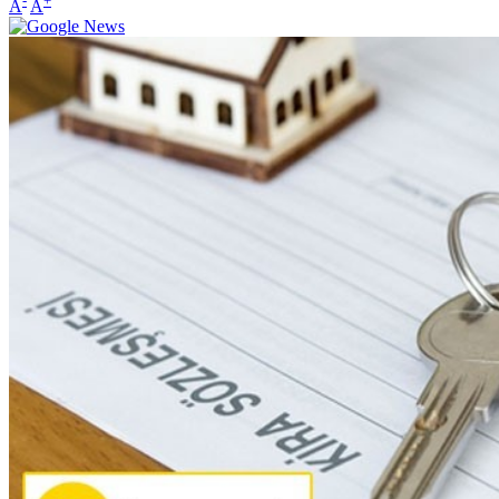
-
+
A
A