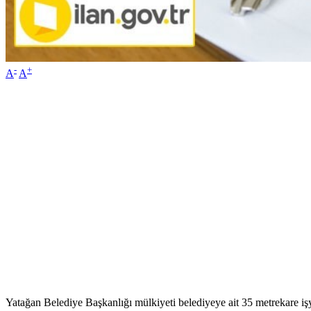
-
+
A
A
Yatağan Belediye Başkanlığı mülkiyeti belediyeye ait 35 metrekare işy