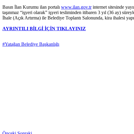
Basın İlan Kurumu ilan portalı
www.ilan.gov.tr
internet sitesinde yay
taşınmaz “işyeri olarak” işyeri tesliminden itibaren 3 yıl (36 ay) 
İhale (Açık Artırma) ile Belediye Toplantı Salonunda, kira ihalesi y
AYRINTILI BİLGİ İÇİN TIKLAYINIZ
#Yatağan Belediye Başkanlığı
Önceki
Sonraki