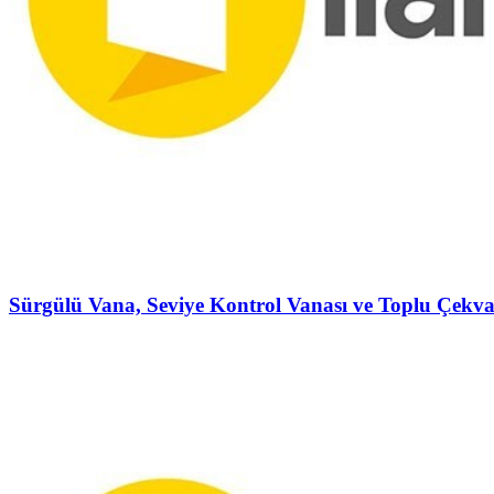
Sürgülü Vana, Seviye Kontrol Vanası ve Toplu Çekva