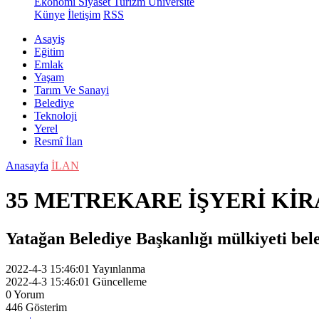
Ekonomi
Siyaset
Turizm
Üniversite
Künye
İletişim
RSS
Asayiş
Eğitim
Emlak
Yaşam
Tarım Ve Sanayi
Belediye
Teknoloji
Yerel
Resmî İlan
Anasayfa
İLAN
35 METREKARE İŞYERİ Kİ
Yatağan Belediye Başkanlığı mülkiyeti bele
2022-4-3 15:46:01
Yayınlanma
2022-4-3 15:46:01
Güncelleme
0
Yorum
446
Gösterim