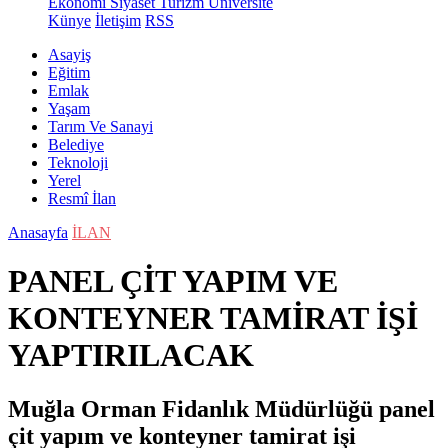
Ekonomi
Siyaset
Turizm
Üniversite
Künye
İletişim
RSS
Asayiş
Eğitim
Emlak
Yaşam
Tarım Ve Sanayi
Belediye
Teknoloji
Yerel
Resmî İlan
Anasayfa
İLAN
PANEL ÇİT YAPIM VE
KONTEYNER TAMİRAT İŞİ
YAPTIRILACAK
Muğla Orman Fidanlık Müdürlüğü panel
çit yapım ve konteyner tamirat işi