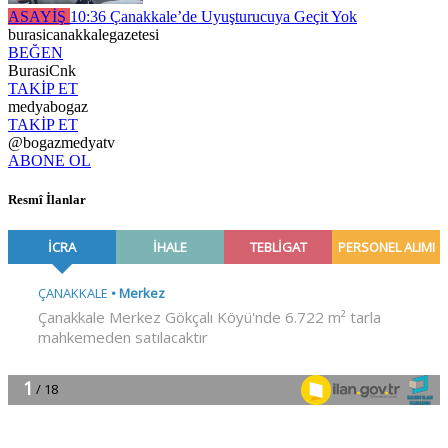
ASAYİŞ
10:36
Çanakkale’de Uyuşturucuya Geçit Yok
burasicanakkalegazetesi
BEĞEN
BurasiCnk
TAKİP ET
medyabogaz
TAKİP ET
@bogazmedyatv
ABONE OL
Resmî İlanlar