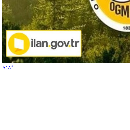
-
+
A
A