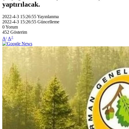
yaptırılacak.
2022-4-3 15:26:55
Yayınlanma
2022-4-3 15:26:55
Güncelleme
0
Yorum
452
Gösterim
-
+
A
A