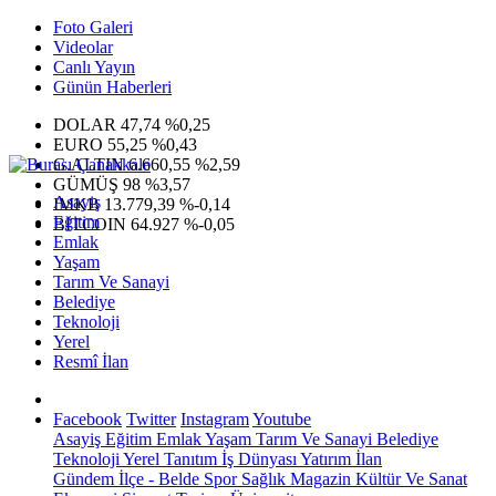
Foto Galeri
Videolar
Canlı Yayın
Günün Haberleri
DOLAR
47,74
%0,25
EURO
55,25
%0,43
G.ALTIN
6.660,55
%2,59
GÜMÜŞ
98
%3,57
Asayiş
IMKB
13.779,39
%-0,14
Eğitim
BITCOIN
64.927
%-0,05
Emlak
Yaşam
Tarım Ve Sanayi
Belediye
Teknoloji
Yerel
Resmî İlan
Facebook
Twitter
Instagram
Youtube
Asayiş
Eğitim
Emlak
Yaşam
Tarım Ve Sanayi
Belediye
Teknoloji
Yerel
Tanıtım
İş Dünyası
Yatırım
İlan
Gündem
İlçe - Belde
Spor
Sağlık
Magazin
Kültür Ve Sanat