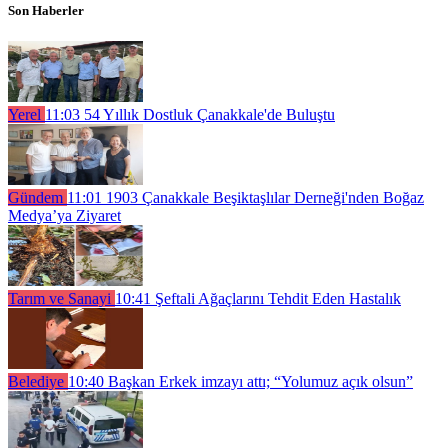
Son Haberler
Yerel
11:03
54 Yıllık Dostluk Çanakkale'de Buluştu
Gündem
11:01
1903 Çanakkale Beşiktaşlılar Derneği'nden Boğaz
Medya’ya Ziyaret
Tarım ve Sanayi
10:41
Şeftali Ağaçlarını Tehdit Eden Hastalık
Belediye
10:40
Başkan Erkek imzayı attı; “Yolumuz açık olsun”