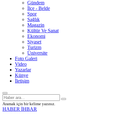
Gündem
İlçe - Belde
Spor
Sağlık
Magazin
Kültür Ve Sanat
Ekonomi
Siyaset
Turizm
Üniversite
Foto Galeri
Video
Yazarlar
Künye
İletişim
Aramak için bir kelime yazınız.
HABER İHBAR