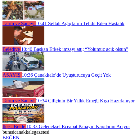
Tarım ve Sanayi
10:41
Şeftali Ağaçlarını Tehdit Eden Hastalık
Belediye
10:40
Başkan Erkek imzayı attı; “Yolumuz açık olsun”
ASAYİŞ
10:36
Çanakkale’de Uyuşturucuya Geçit Yok
Tarım ve Sanayi
10:34
Çiftçinin Bir Yıllık Emeği Kışa Hazırlanıyor
İlçe - Belde
10:33
Geleneksel Eceabat Panayırı Kapılarını Açıyor
burasicanakkalegazetesi
BEĞEN