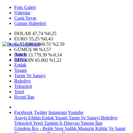
Foto Galeri
Videolar
Canlı Yayın
Günün Haberleri
DOLAR
47,74
%0,25
EURO
55,25
%0,43
G.ALTIN
6.660,55
%2,59
GÜMÜŞ
98
%3,57
Asayiş
IMKB
13.779,39
%-0,14
Eğitim
BITCOIN
65.002
%1,22
Emlak
Yaşam
Tarım Ve Sanayi
Belediye
Teknoloji
Yerel
Resmî İlan
Facebook
Twitter
Instagram
Youtube
Asayiş
Eğitim
Emlak
Yaşam
Tarım Ve Sanayi
Belediye
Teknoloji
Yerel
Tanıtım
İş Dünyası
Yatırım
İlan
Gündem
İlçe - Belde
Spor
Sağlık
Magazin
Kültür Ve Sanat