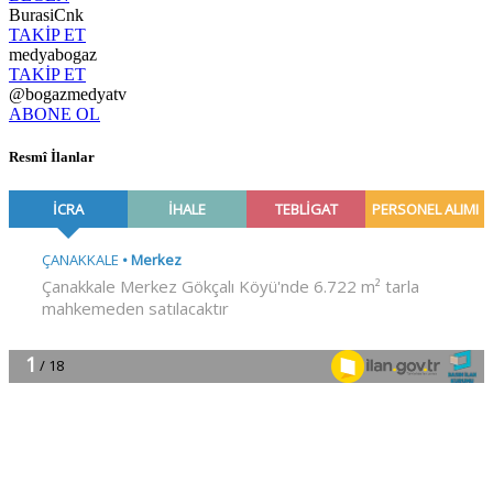
BurasiCnk
TAKİP ET
medyabogaz
TAKİP ET
@bogazmedyatv
ABONE OL
Resmî İlanlar