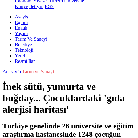
Ekonomi
Siyaset
Turizm
Üniversite
Künye
İletişim
RSS
Asayiş
Eğitim
Emlak
Yaşam
Tarım Ve Sanayi
Belediye
Teknoloji
Yerel
Resmî İlan
Anasayfa
Tarım ve Sanayi
İnek sütü, yumurta ve
buğday... Çocuklardaki 'gıda
alerjisi haritası'
Türkiye genelinde 26 üniversite ve eğitim
araştırma hastanesinde 1248 çocuğun