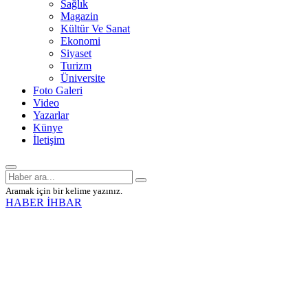
Sağlık
Magazin
Kültür Ve Sanat
Ekonomi
Siyaset
Turizm
Üniversite
Foto Galeri
Video
Yazarlar
Künye
İletişim
Aramak için bir kelime yazınız.
HABER İHBAR