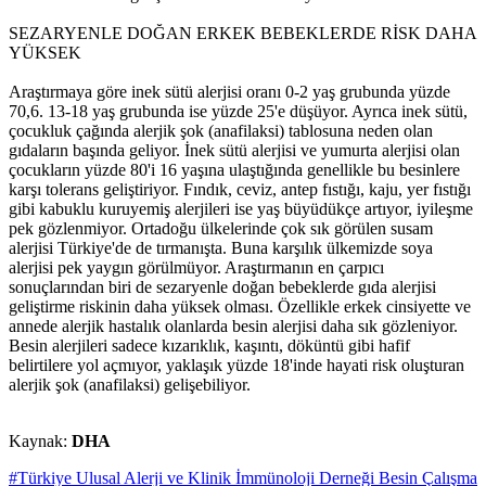
SEZARYENLE DOĞAN ERKEK BEBEKLERDE RİSK DAHA
YÜKSEK
Araştırmaya göre inek sütü alerjisi oranı 0-2 yaş grubunda yüzde
70,6. 13-18 yaş grubunda ise yüzde 25'e düşüyor. Ayrıca inek sütü,
çocukluk çağında alerjik şok (anafilaksi) tablosuna neden olan
gıdaların başında geliyor. İnek sütü alerjisi ve yumurta alerjisi olan
çocukların yüzde 80'i 16 yaşına ulaştığında genellikle bu besinlere
karşı tolerans geliştiriyor. Fındık, ceviz, antep fıstığı, kaju, yer fıstığı
gibi kabuklu kuruyemiş alerjileri ise yaş büyüdükçe artıyor, iyileşme
pek gözlenmiyor. Ortadoğu ülkelerinde çok sık görülen susam
alerjisi Türkiye'de de tırmanışta. Buna karşılık ülkemizde soya
alerjisi pek yaygın görülmüyor. Araştırmanın en çarpıcı
sonuçlarından biri de sezaryenle doğan bebeklerde gıda alerjisi
geliştirme riskinin daha yüksek olması. Özellikle erkek cinsiyette ve
annede alerjik hastalık olanlarda besin alerjisi daha sık gözleniyor.
Besin alerjileri sadece kızarıklık, kaşıntı, döküntü gibi hafif
belirtilere yol açmıyor, yaklaşık yüzde 18'inde hayati risk oluşturan
alerjik şok (anafilaksi) gelişebiliyor.
Kaynak:
DHA
#Türkiye Ulusal Alerji ve Klinik İmmünoloji Derneği Besin Çalışma