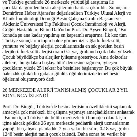
ve Türkiye genelinde 26 merkezde yürüttüğü araştırma ile
çocuklarda görülen besin alerjilerinin haritası çıkarıldı. Sonuçları
Demirören Haber Ajansı'na değerlendiren Türkiye Ulusal Alerji ve
Klinik İmmünoloji Derneği Besin Çalışma Grubu Başkanı ve
Akdeniz Üniversitesi Tıp Fakültesi Çocuk İmmünoloji ve Alerji,
Göğüs Hastalıkları Bilim Dalı'ndan Prof. Dr. Ayşen Bingöl, "Bu
konuda şu ana kadar yapılmış en kapsamlı araştırma. İlk kez tüm
Türkiye sonuçlarını toplu halde görmemizi sağladı. İnek sütü,
yumurta ve buğday alerjisi çocuklarımızda en sık görülen besin
alerjileri. İnek sütü alerjisi oranı 0-2 yaş grubunda çok daha yüksek.
Çocuk büyüdükçe bu alerjiler iyileşme gösteriyor. Ama doktorlar
ailelere, 'bu gıdalara başlayabilir' demesine rağmen, iyileşen
çocukların yüzde 25'i tekrar bu besinlere başlamıyor. Bu çok büyük
haksızlık çünkü bu gıdalar günlük öğünlerimizde temel besin
öğelerini oluşturuyorö dedi.
26 MERKEZDE ALERJİ TANISI ALMIŞ ÇOCUKLAR 2 YIL
BOYUNCA İZLENDİ
Prof. Dr. Bingöl, Türkiye'de besin alerjisinin özelliklerini saptamak
amacıyla çok merkezli bir çalışma yapmayı amaçladıklarını anlatarak
"Bunun için Türkiye'nin bütün merkezlerini homojen olarak işin
içine alacak şekilde 26 ayrı merkezde pediatrik alerji uzmanlarının
yaptığı bir çalışma planladık. 2 yıla yakın bir süre, 0-18 yaş grubu
1248 besin alerjisi tanılı çocuk izlendi. Daha sonra bu veriler bir