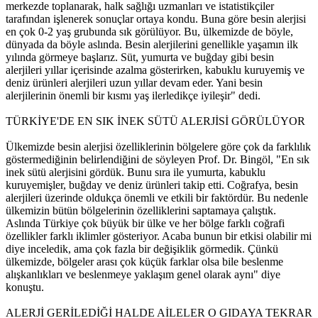
merkezde toplanarak, halk sağlığı uzmanları ve istatistikçiler
tarafından işlenerek sonuçlar ortaya kondu. Buna göre besin alerjisi
en çok 0-2 yaş grubunda sık görülüyor. Bu, ülkemizde de böyle,
dünyada da böyle aslında. Besin alerjilerini genellikle yaşamın ilk
yılında görmeye başlarız. Süt, yumurta ve buğday gibi besin
alerjileri yıllar içerisinde azalma gösterirken, kabuklu kuruyemiş ve
deniz ürünleri alerjileri uzun yıllar devam eder. Yani besin
alerjilerinin önemli bir kısmı yaş ilerledikçe iyileşir" dedi.
TÜRKİYE'DE EN SIK İNEK SÜTÜ ALERJİSİ GÖRÜLÜYOR
Ülkemizde besin alerjisi özelliklerinin bölgelere göre çok da farklılık
göstermediğinin belirlendiğini de söyleyen Prof. Dr. Bingöl, "En sık
inek sütü alerjisini gördük. Bunu sıra ile yumurta, kabuklu
kuruyemişler, buğday ve deniz ürünleri takip etti. Coğrafya, besin
alerjileri üzerinde oldukça önemli ve etkili bir faktördür. Bu nedenle
ülkemizin bütün bölgelerinin özelliklerini saptamaya çalıştık.
Aslında Türkiye çok büyük bir ülke ve her bölge farklı coğrafi
özellikler farklı iklimler gösteriyor. Acaba bunun bir etkisi olabilir mi
diye inceledik, ama çok fazla bir değişiklik görmedik. Çünkü
ülkemizde, bölgeler arası çok küçük farklar olsa bile beslenme
alışkanlıkları ve beslenmeye yaklaşım genel olarak aynı" diye
konuştu.
ALERJİ GERİLEDİĞİ HALDE AİLELER O GIDAYA TEKRAR