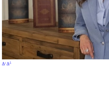
-
+
A
A