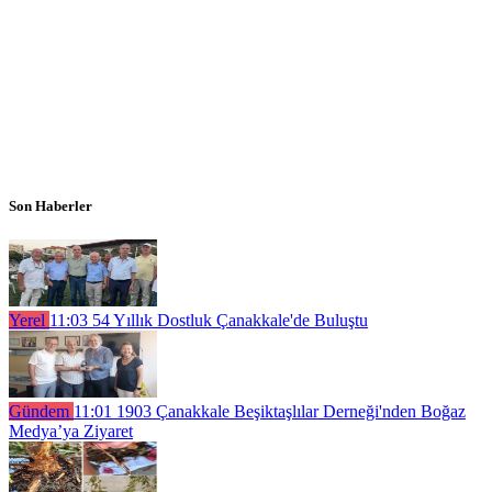
Son Haberler
Yerel
11:03
54 Yıllık Dostluk Çanakkale'de Buluştu
Gündem
11:01
1903 Çanakkale Beşiktaşlılar Derneği'nden Boğaz
Medya’ya Ziyaret