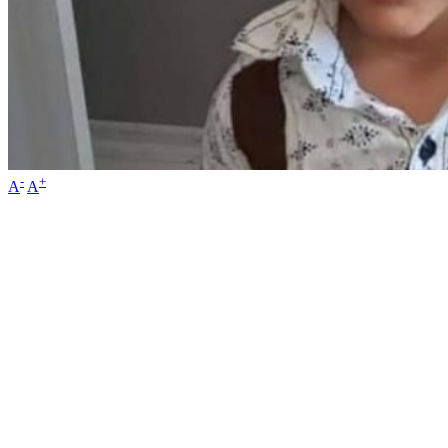
-
+
A
A