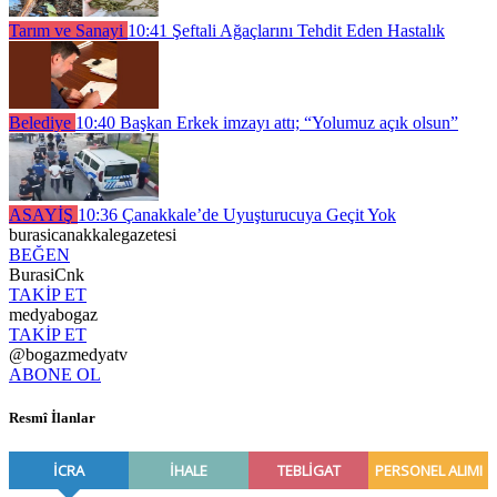
Tarım ve Sanayi
10:41
Şeftali Ağaçlarını Tehdit Eden Hastalık
Belediye
10:40
Başkan Erkek imzayı attı; “Yolumuz açık olsun”
ASAYİŞ
10:36
Çanakkale’de Uyuşturucuya Geçit Yok
burasicanakkalegazetesi
BEĞEN
BurasiCnk
TAKİP ET
medyabogaz
TAKİP ET
@bogazmedyatv
ABONE OL
Resmî İlanlar