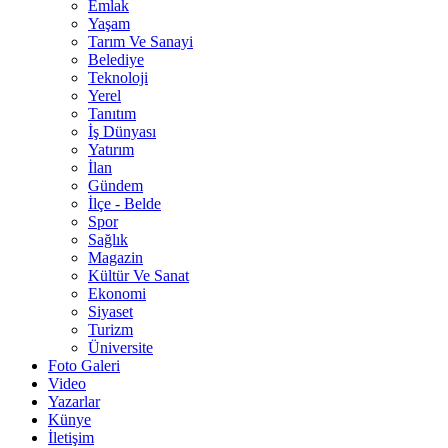
Emlak
Yaşam
Tarım Ve Sanayi
Belediye
Teknoloji
Yerel
Tanıtım
İş Dünyası
Yatırım
İlan
Gündem
İlçe - Belde
Spor
Sağlık
Magazin
Kültür Ve Sanat
Ekonomi
Siyaset
Turizm
Üniversite
Foto Galeri
Video
Yazarlar
Künye
İletişim