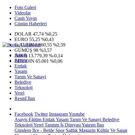
Foto Galeri
Videolar
Canlı Yayın
Günün Haberleri
DOLAR
47,74
%0,25
EURO
55,25
%0,43
G.ALTIN
6.660,55
%2,59
GÜMÜŞ
98
%3,57
Asayiş
IMKB
13.779,39
%-0,14
Eğitim
BITCOIN
65.001
%0,06
Emlak
Yaşam
Tarım Ve Sanayi
Belediye
Teknoloji
Yerel
Resmî İlan
Facebook
Twitter
Instagram
Youtube
Asayiş
Eğitim
Emlak
Yaşam
Tarım Ve Sanayi
Belediye
Teknoloji
Yerel
Tanıtım
İş Dünyası
Yatırım
İlan
Gündem
İlçe - Belde
Spor
Sağlık
Magazin
Kültür Ve Sanat