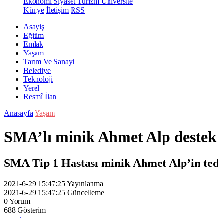
Ekonomi
Siyaset
Turizm
Üniversite
Künye
İletişim
RSS
Asayiş
Eğitim
Emlak
Yaşam
Tarım Ve Sanayi
Belediye
Teknoloji
Yerel
Resmî İlan
Anasayfa
Yaşam
SMA’lı minik Ahmet Alp destek 
SMA Tip 1 Hastası minik Ahmet Alp’in teda
2021-6-29 15:47:25
Yayınlanma
2021-6-29 15:47:25
Güncelleme
0
Yorum
688
Gösterim