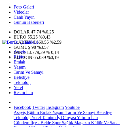
Foto Galeri
Videolar
Canlı Yayın
Günün Haberleri
DOLAR
47,74
%0,25
EURO
55,25
%0,43
G.ALTIN
6.660,55
%2,59
GÜMÜŞ
98
%3,57
Asayiş
IMKB
13.779,39
%-0,14
Eğitim
BITCOIN
65.089
%0,19
Emlak
Yaşam
Tarım Ve Sanayi
Belediye
Teknoloji
Yerel
Resmî İlan
Facebook
Twitter
Instagram
Youtube
Asayiş
Eğitim
Emlak
Yaşam
Tarım Ve Sanayi
Belediye
Teknoloji
Yerel
Tanıtım
İş Dünyası
Yatırım
İlan
Gündem
İlçe - Belde
Spor
Sağlık
Magazin
Kültür Ve Sanat