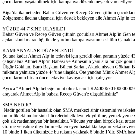
çocuklarını yaşatabilmek için kampanya düzenlemeye devam ediyor.
Biga’da ikamet eden Bahar Güven ve Recep Güven çiftinin çocukları A
Zolgensma ilacına ulaşması için destek bekleyen aile Ahmet Alp’in ted
YÜZDE 44,7’SİNE ULAŞILDI
Bahar Güven ve Recep Güven çiftinin çocukları Ahmet Alp’in Gen ted
açılan stantlar aracılığı ile de yardım kampanyasının sesi tüm Çanakkal
KAMPANYALAR DÜZENLENDİ
Şu ana kadar Ahmet Alp’in tedavisi için gerekli olan paranın yüzde 4
çalışmalara Ahmet Alp’in Babası ve Annesinin yanı sıra bir çok gönü
Ülgür Gökhan, Baro Başkanı Bülent Şarlan, Akademisyen Gökhan Bayra
miktarın yalnızca yüzde 44’üne ulaşıldı. Öte yandan Minik Ahmet Alp’
çocuklarının bir an önce tedaviye kavuşması için çalışıyor.
Ayrıca “Ahmet Alp bebeğe umut olmak için TR240006701000000093820
arayarak Ahmet Alp'in babası Recep Güven'e ulaşabilirsiniz”
SMA NEDİR?
Nadir görülen bir hastalık olan SMA merkezi sinir sistemini ve iskelet
omurilikteki motor sinir hücrelerini etkileyerek yürüme, yemek yeme ve
çok sık rastlanmayan bir hastalıktır. Vücutta yer alan birçok kası tuta
Görme ve işitme duyularını etkilemeyen hastalıkta kişinin zekâ seviye
10 binde 1 iken ülkemizde bu rakam yaklaşık 6 binde 1’dir. SMA hasta