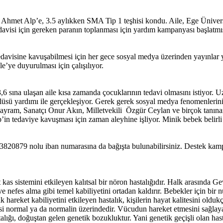
hmet Alp’e, 3.5 aylıkken SMA Tip 1 teşhisi kondu. Aile, Ege Üniversi
avisi için gereken paranın toplanması için yardım kampanyası başlatmış
avisine kavuşabilmesi için her gece sosyal medya üzerinden yayınlar y
e’ye duyurulması için çalışılıyor.
3,6 sına ulaşan aile kısa zamanda çocuklarının tedavi olmasını istiyo
llüsü yardımı ile gerçekleşiyor. Gerek gerek sosyal medya fenomenleri
m, Sanatçı Onur Akın, Milletvekili Özgür Ceylan ve birçok tanınan k
in tedaviye kavuşması için zaman aleyhine işliyor. Minik bebek belirli 
879 nolu iban numarasına da bağışta bulunabilirsiniz. Destek kampa
 kas sistemini etkileyen kalıtsal bir nöron hastalığıdır. Halk arasında
 nefes alma gibi temel kabiliyetini ortadan kaldırır. Bebekler için bir
rak hareket kabiliyetini etkileyen hastalık, kişilerin hayat kalitesini ol
si normal ya da normalin üzerindedir. Vücudun hareket etmesini sağlayan
lığı, doğuştan gelen genetik bozukluktur. Yani genetik geçişli olan has