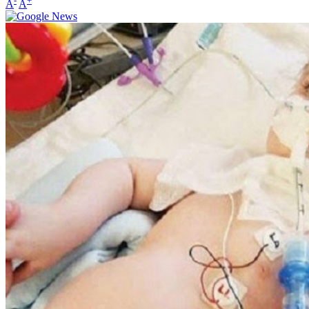
-
+
A
A