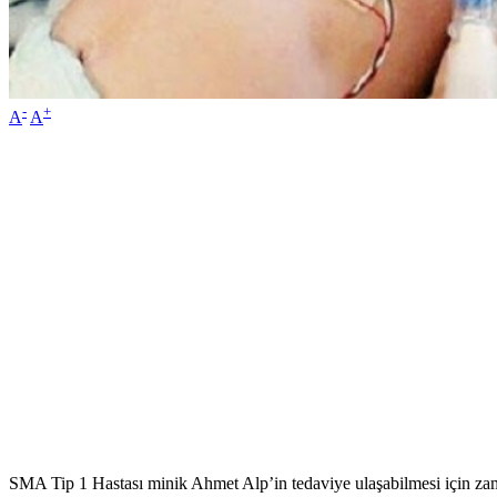
-
+
A
A
SMA Tip 1 Hastası minik Ahmet Alp’in tedaviye ulaşabilmesi için zama