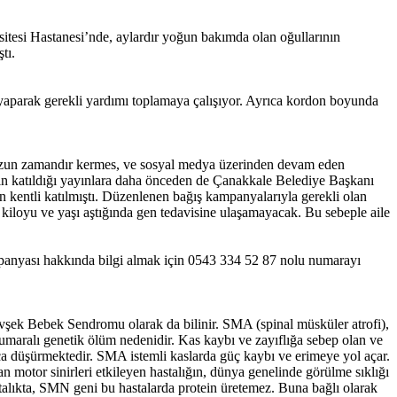
tesi Hastanesi’nde, aylardır yoğun bakımda olan oğullarının
tı.
aparak gerekli yardımı toplamaya çalışıyor. Ayrıca kordon boyunda
r. Uzun zamandır kermes, ve sosyal medya üzerinden devam eden
nin katıldığı yayınlara daha önceden de Çanakkale Belediye Başkanı
entli katılmıştı. Düzenlenen bağış kampanyalarıyla gerekli olan
kiloyu ve yaşı aştığında gen tedavisine ulaşamayacak. Bu sebeple aile
nyası hakkında bilgi almak için 0543 334 52 87 nolu numarayı
 Gevşek Bebek Sendromu olarak da bilinir. SMA (spinal müsküler atrofi),
 numaralı genetik ölüm nedenidir. Kas kaybı ve zayıflığa sebep olan ve
dukça düşürmektedir. SMA istemli kaslarda güç kaybı ve erimeye yol açar.
 motor sinirleri etkileyen hastalığın, dünya genelinde görülme sıklığı
talıkta, SMN geni bu hastalarda protein üretemez. Buna bağlı olarak