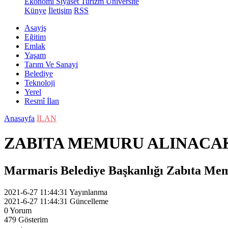
Ekonomi
Siyaset
Turizm
Üniversite
Künye
İletişim
RSS
Asayiş
Eğitim
Emlak
Yaşam
Tarım Ve Sanayi
Belediye
Teknoloji
Yerel
Resmî İlan
Anasayfa
İLAN
ZABITA MEMURU ALINACA
Marmaris Belediye Başkanlığı Zabıta Mem
2021-6-27 11:44:31
Yayınlanma
2021-6-27 11:44:31
Güncelleme
0
Yorum
479
Gösterim