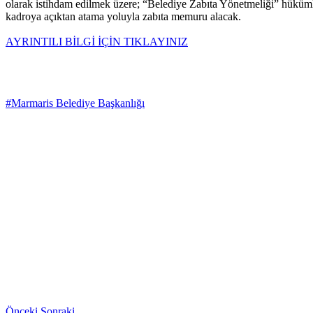
olarak istihdam edilmek üzere; “Belediye Zabıta Yönetmeliği” hükümleri
kadroya açıktan atama yoluyla zabıta memuru alacak.
AYRINTILI BİLGİ İÇİN TIKLAYINIZ
#Marmaris Belediye Başkanlığı
Önceki
Sonraki