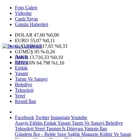
Foto Galeri
Videolar
Canlı Yayın
Günün Haberleri
DOLAR
47,60
%0,06
EURO
55,07
%0,11
G.ALTIN
6.517,65
%0,33
GÜMÜŞ
95
%-0,26
Asayiş
IMKB
13.716,33
%0,10
Eğitim
BITCOIN
64.798
%1,16
Emlak
Yaşam
Tarım Ve Sanayi
Belediye
Teknoloji
Yerel
Resmî İlan
Facebook
Twitter
Instagram
Youtube
Asayiş
Eğitim
Emlak
Yaşam
Tarım Ve Sanayi
Belediye
Teknoloji
Yerel
Tanıtım
İş Dünyası
Yatırım
İlan
Gündem
İlçe - Belde
Spor
Sağlık
Magazin
Kültür Ve Sanat