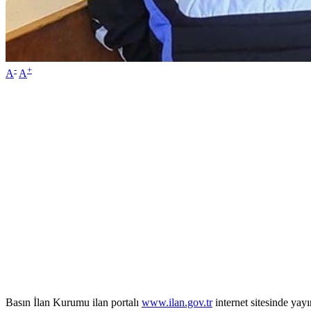
-
+
A
A
Basın İlan Kurumu ilan portalı
www.ilan.gov.tr
internet sitesinde ya