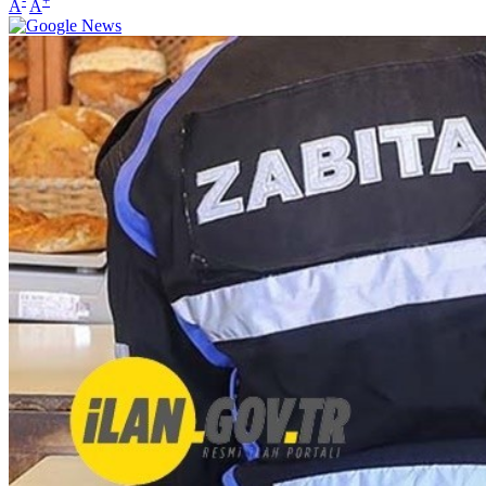
-
+
A
A