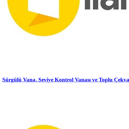
Sürgülü Vana, Seviye Kontrol Vanası ve Toplu Çekva