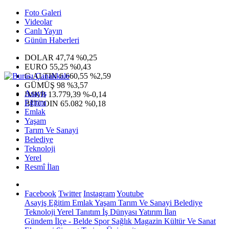
Foto Galeri
Videolar
Canlı Yayın
Günün Haberleri
DOLAR
47,74
%0,25
EURO
55,25
%0,43
G.ALTIN
6.660,55
%2,59
GÜMÜŞ
98
%3,57
Asayiş
IMKB
13.779,39
%-0,14
Eğitim
BITCOIN
65.082
%0,18
Emlak
Yaşam
Tarım Ve Sanayi
Belediye
Teknoloji
Yerel
Resmî İlan
Facebook
Twitter
Instagram
Youtube
Asayiş
Eğitim
Emlak
Yaşam
Tarım Ve Sanayi
Belediye
Teknoloji
Yerel
Tanıtım
İş Dünyası
Yatırım
İlan
Gündem
İlçe - Belde
Spor
Sağlık
Magazin
Kültür Ve Sanat