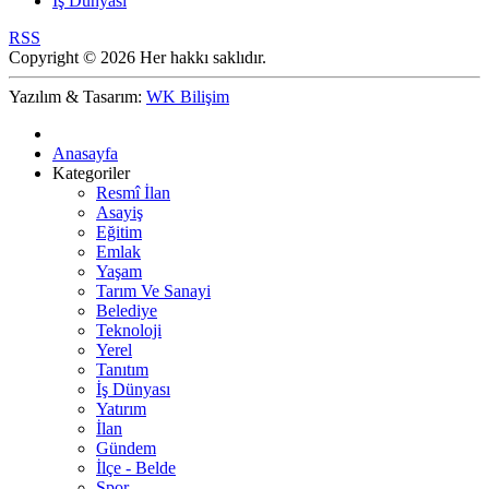
İş Dünyası
RSS
Copyright © 2026 Her hakkı saklıdır.
Yazılım & Tasarım:
WK Bilişim
Anasayfa
Kategoriler
Resmî İlan
Asayiş
Eğitim
Emlak
Yaşam
Tarım Ve Sanayi
Belediye
Teknoloji
Yerel
Tanıtım
İş Dünyası
Yatırım
İlan
Gündem
İlçe - Belde
Spor