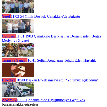
Yerel
11:03
54 Yıllık Dostluk Çanakkale'de Buluştu
Gündem
11:01
1903 Çanakkale Beşiktaşlılar Derneği'nden Boğaz
Medya’ya Ziyaret
Tarım ve Sanayi
10:41
Şeftali Ağaçlarını Tehdit Eden Hastalık
Belediye
10:40
Başkan Erkek imzayı attı; “Yolumuz açık olsun”
ASAYİŞ
10:36
Çanakkale’de Uyuşturucuya Geçit Yok
burasicanakkalegazetesi