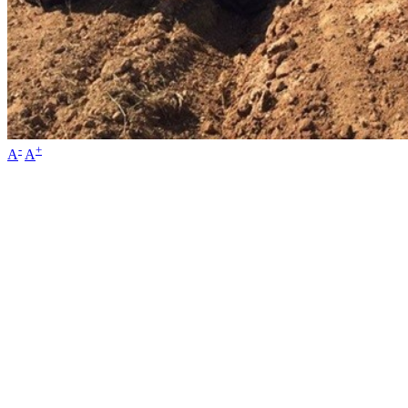
-
+
A
A