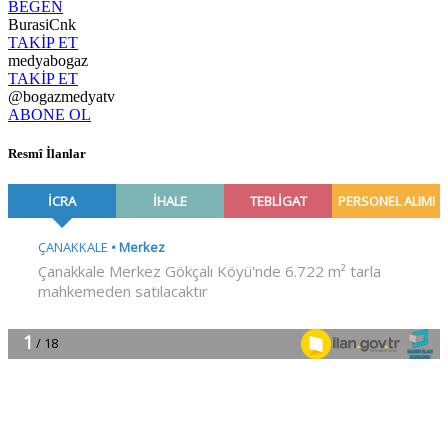
BEĞEN
BurasiCnk
TAKİP ET
medyabogaz
TAKİP ET
@bogazmedyatv
ABONE OL
Resmî İlanlar