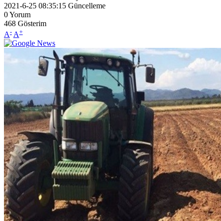
2021-6-25 08:35:15
Güncelleme
0
Yorum
468
Gösterim
-
+
A
A