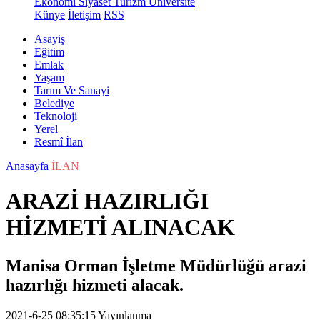
Ekonomi
Siyaset
Turizm
Üniversite
Künye
İletişim
RSS
Asayiş
Eğitim
Emlak
Yaşam
Tarım Ve Sanayi
Belediye
Teknoloji
Yerel
Resmî İlan
Anasayfa
İLAN
ARAZİ HAZIRLIĞI
HİZMETİ ALINACAK
Manisa Orman İşletme Müdürlüğü arazi
hazırlığı hizmeti alacak.
2021-6-25 08:35:15
Yayınlanma