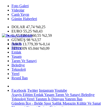
Foto Galeri
Videolar
Canlı Yayın
Günün Haberleri
DOLAR
47,74
%0,25
EURO
55,25
%0,43
G.ALTIN
6.660,55
%2,59
GÜMÜŞ
98
%3,57
Asayiş
IMKB
13.779,39
%-0,14
Eğitim
BITCOIN
65.044
%0,09
Emlak
Yaşam
Tarım Ve Sanayi
Belediye
Teknoloji
Yerel
Resmî İlan
Facebook
Twitter
Instagram
Youtube
Asayiş
Eğitim
Emlak
Yaşam
Tarım Ve Sanayi
Belediye
Teknoloji
Yerel
Tanıtım
İş Dünyası
Yatırım
İlan
Gündem
İlçe - Belde
Spor
Sağlık
Magazin
Kültür Ve Sanat