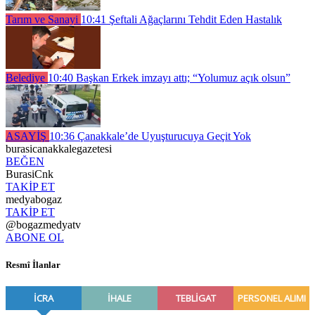
Tarım ve Sanayi
10:41
Şeftali Ağaçlarını Tehdit Eden Hastalık
Belediye
10:40
Başkan Erkek imzayı attı; “Yolumuz açık olsun”
ASAYİŞ
10:36
Çanakkale’de Uyuşturucuya Geçit Yok
burasicanakkalegazetesi
BEĞEN
BurasiCnk
TAKİP ET
medyabogaz
TAKİP ET
@bogazmedyatv
ABONE OL
Resmî İlanlar