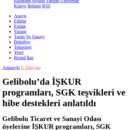
Ekonomi
Siyaset
Turizm
Üniversite
Künye
İletişim
RSS
Asayiş
Eğitim
Emlak
Yaşam
Tarım Ve Sanayi
Belediye
Teknoloji
Yerel
Resmî İlan
Anasayfa
İş Dünyası
Gelibolu’da İŞKUR
programları, SGK teşvikleri ve
hibe destekleri anlatıldı
Gelibolu Ticaret ve Sanayi Odası
üyelerine İŞKUR programları, SGK