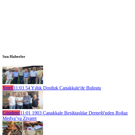
Son Haberler
Yerel
11:03
54 Yıllık Dostluk Çanakkale'de Buluştu
Gündem
11:01
1903 Çanakkale Beşiktaşlılar Derneği'nden Boğaz
Medya’ya Ziyaret