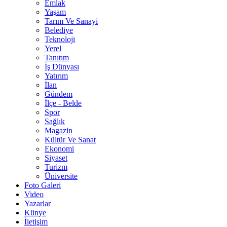
Emlak
Yaşam
Tarım Ve Sanayi
Belediye
Teknoloji
Yerel
Tanıtım
İş Dünyası
Yatırım
İlan
Gündem
İlçe - Belde
Spor
Sağlık
Magazin
Kültür Ve Sanat
Ekonomi
Siyaset
Turizm
Üniversite
Foto Galeri
Video
Yazarlar
Künye
İletişim