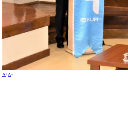
-
+
A
A