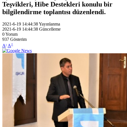
Teşvikleri, Hibe Destekleri konulu bir
bilgilendirme toplantısı düzenlendi.
2021-6-19 14:44:38
Yayınlanma
2021-6-19 14:44:38
Güncelleme
0
Yorum
937
Gösterim
-
+
A
A