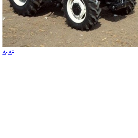
-
+
A
A