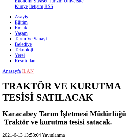
Ekonomi
Siyaset
Turizm
Üniversite
Künye
İletişim
RSS
Asayiş
Eğitim
Emlak
Yaşam
Tarım Ve Sanayi
Belediye
Teknoloji
Yerel
Resmî İlan
Anasayfa
İLAN
TRAKTÖR VE KURUTMA
TESİSİ SATILACAK
Karacabey Tarım İşletmesi Müdürlüğü
Traktör ve kurutma tesisi satacak.
2021-6-13 13:58:04
Yayınlanma