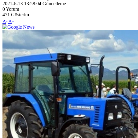
2021-6-13 13:58:04
Güncelleme
0
Yorum
471
Gösterim
-
+
A
A