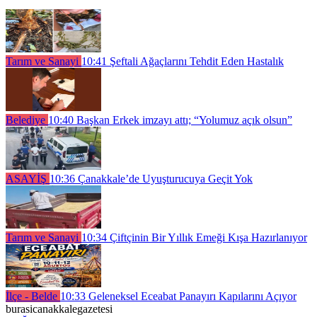
Tarım ve Sanayi
10:41
Şeftali Ağaçlarını Tehdit Eden Hastalık
Belediye
10:40
Başkan Erkek imzayı attı; “Yolumuz açık olsun”
ASAYİŞ
10:36
Çanakkale’de Uyuşturucuya Geçit Yok
Tarım ve Sanayi
10:34
Çiftçinin Bir Yıllık Emeği Kışa Hazırlanıyor
İlçe - Belde
10:33
Geleneksel Eceabat Panayırı Kapılarını Açıyor
burasicanakkalegazetesi