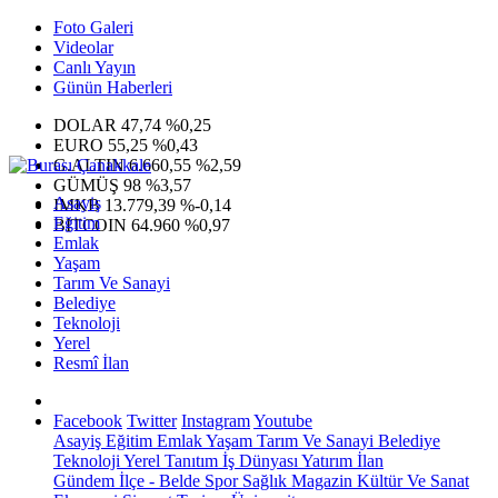
Foto Galeri
Videolar
Canlı Yayın
Günün Haberleri
DOLAR
47,74
%0,25
EURO
55,25
%0,43
G.ALTIN
6.660,55
%2,59
GÜMÜŞ
98
%3,57
Asayiş
IMKB
13.779,39
%-0,14
Eğitim
BITCOIN
64.960
%0,97
Emlak
Yaşam
Tarım Ve Sanayi
Belediye
Teknoloji
Yerel
Resmî İlan
Facebook
Twitter
Instagram
Youtube
Asayiş
Eğitim
Emlak
Yaşam
Tarım Ve Sanayi
Belediye
Teknoloji
Yerel
Tanıtım
İş Dünyası
Yatırım
İlan
Gündem
İlçe - Belde
Spor
Sağlık
Magazin
Kültür Ve Sanat