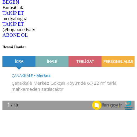
BEĞEN
BurasiCnk
TAKİP ET
medyabogaz
TAKİP ET
@bogazmedyatv
ABONE OL
Resmî İlanlar