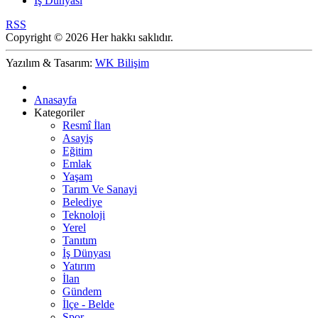
İş Dünyası
RSS
Copyright © 2026 Her hakkı saklıdır.
Yazılım & Tasarım:
WK Bilişim
Anasayfa
Kategoriler
Resmî İlan
Asayiş
Eğitim
Emlak
Yaşam
Tarım Ve Sanayi
Belediye
Teknoloji
Yerel
Tanıtım
İş Dünyası
Yatırım
İlan
Gündem
İlçe - Belde
Spor