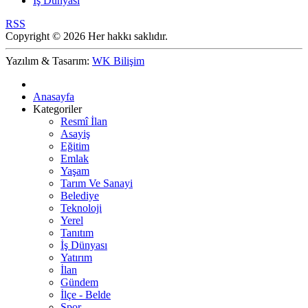
İş Dünyası
RSS
Copyright © 2026 Her hakkı saklıdır.
Yazılım & Tasarım:
WK Bilişim
Anasayfa
Kategoriler
Resmî İlan
Asayiş
Eğitim
Emlak
Yaşam
Tarım Ve Sanayi
Belediye
Teknoloji
Yerel
Tanıtım
İş Dünyası
Yatırım
İlan
Gündem
İlçe - Belde
Spor