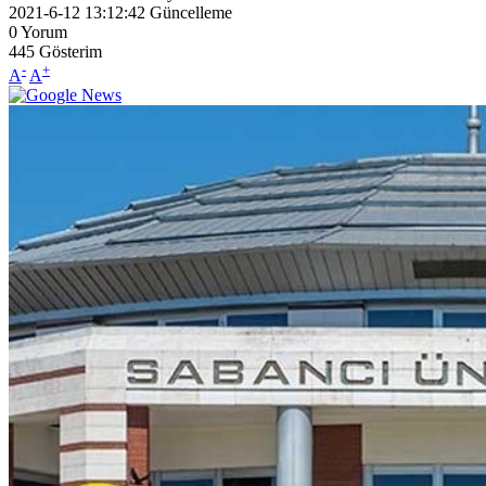
2021-6-12 13:12:42
Güncelleme
0
Yorum
445
Gösterim
-
+
A
A