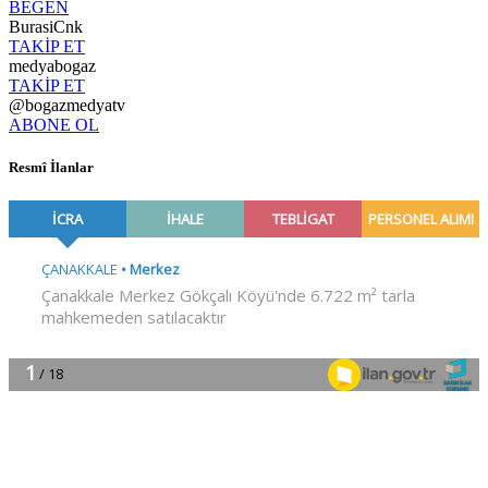
BEĞEN
BurasiCnk
TAKİP ET
medyabogaz
TAKİP ET
@bogazmedyatv
ABONE OL
Resmî İlanlar