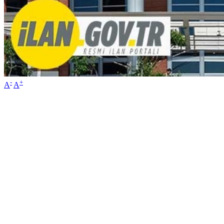
-
+
A
A