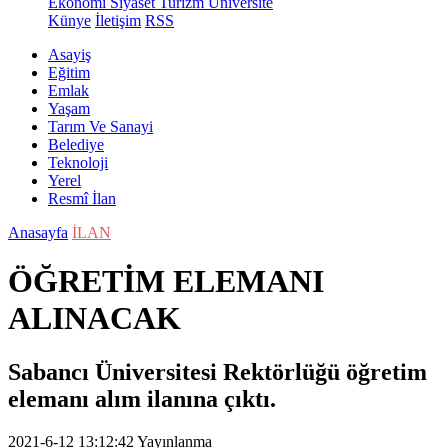
Ekonomi
Siyaset
Turizm
Üniversite
Künye
İletişim
RSS
Asayiş
Eğitim
Emlak
Yaşam
Tarım Ve Sanayi
Belediye
Teknoloji
Yerel
Resmî İlan
Anasayfa
İLAN
ÖĞRETİM ELEMANI
ALINACAK
Sabancı Üniversitesi Rektörlüğü öğretim
elemanı alım ilanına çıktı.
2021-6-12 13:12:42
Yayınlanma