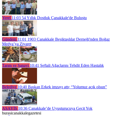
Yerel
11:03
54 Yıllık Dostluk Çanakkale'de Buluştu
Gündem
11:01
1903 Çanakkale Beşiktaşlılar Derneği'nden Boğaz
Medya’ya Ziyaret
Tarım ve Sanayi
10:41
Şeftali Ağaçlarını Tehdit Eden Hastalık
Belediye
10:40
Başkan Erkek imzayı attı; “Yolumuz açık olsun”
ASAYİŞ
10:36
Çanakkale’de Uyuşturucuya Geçit Yok
burasicanakkalegazetesi