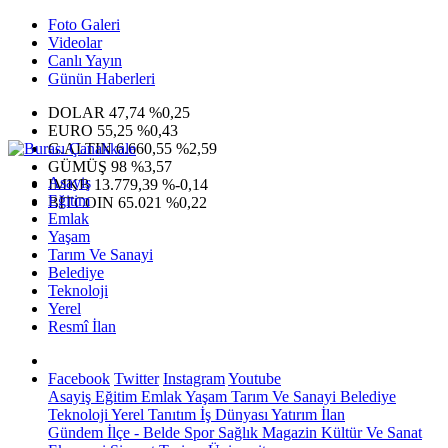
Foto Galeri
Videolar
Canlı Yayın
Günün Haberleri
DOLAR
47,74
%0,25
EURO
55,25
%0,43
G.ALTIN
6.660,55
%2,59
GÜMÜŞ
98
%3,57
Asayiş
IMKB
13.779,39
%-0,14
Eğitim
BITCOIN
65.021
%0,22
Emlak
Yaşam
Tarım Ve Sanayi
Belediye
Teknoloji
Yerel
Resmî İlan
Facebook
Twitter
Instagram
Youtube
Asayiş
Eğitim
Emlak
Yaşam
Tarım Ve Sanayi
Belediye
Teknoloji
Yerel
Tanıtım
İş Dünyası
Yatırım
İlan
Gündem
İlçe - Belde
Spor
Sağlık
Magazin
Kültür Ve Sanat